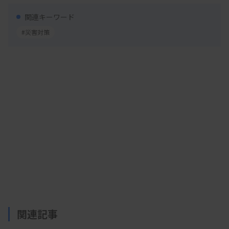
被災状況を確認して協議し、翌1月2日に災害対策本
関連キーワード
部を立ち上げた。1月5日に、石川県庁に災害対策本
#災害対策
部のリエゾン奥沢氏を派遣することを決めた。具体
的な災害支援としては、〈1〉被災地病院への人的
支援〈2〉避難所などへの各種支援（DVT〈深部静
脈血栓症〉検査や弾性ストッキング配布など）
〈3〉被災地病院への検査機器の貸し出し・調整
〈4〉日本臨床検査振興協議会などと連携した臨床
検査薬の提供支援〈5〉被災地病院対応（検査室の
機能維持支援）〈6〉避難所対応―などを実施。延
べ553人が現地で支援に携わった。
関連記事
深澤氏は、これらの活動を踏まえて、「災害支援