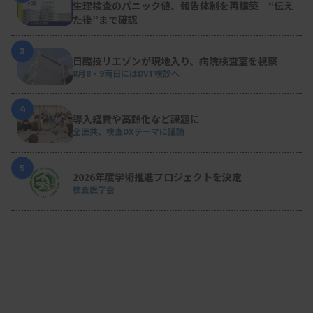
生理検査のパニック値、報告体制を再構築 “伝え
た後”まで確認
3
日臨技リエゾンが現地入り、病院検査室を視察
8月8・9両日にはDVT検診へ
4
導入経費や高齢化など課題に
全医共、検査DXテーマに議論
5
2026年度学術推進プロジェクトを決定
検査医学会