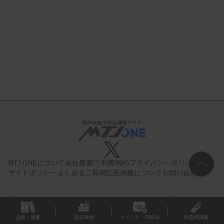
臨床検査の総合情報サイト
MTJ ONEについて
会社概要
利用規約
プライバシーポリシー
サイトポリシー
よくあるご質問
広告掲載について
お問い合わせ
All documents,images and photographs contained in this site belong
to JIHO,Inc.
Use of these documents, images and photographs is
strictly prohibited.Copyright (C) JIHO,Inc.
企画・連載
製品検索
イベント・研修会
検査用語集