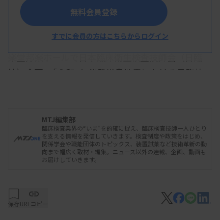
無料会員登録
すでに会員の方はこちらからログイン
第73回日本医学検査学会は5月12日、石川県立音
楽堂邦楽ホールで日本臨床衛生検査技師会（日臨
技）企画6「令和6年能登半島地震における日臨技の
初動体制」を開催した。専務理事の深澤恵治氏が1
月1日の地震発生以降の日臨技の活動を時系列で紹
介したほか、中部圏支部長で現地災害対策本部の室
MTJ編集部
臨床検査業界の“いま”を的確に捉え、臨床検査技師一人ひとり
長を務めた南部重一氏（富山県臨床検査技師会長）
を支える情報を発信していきます。検査制度や政策をはじめ、
関係学会や職能団体のトピックス、装置試薬など技術革新の動
と執行理事で現地リエゾン（橋渡し・調整役）を務
向まで幅広く取材・編集。ニュース以外の連載、企画、動画も
お届けしていきます。
めた奥沢悦子氏（青森県臨床検査技師会長）がそれ
ぞれの活動を報告した。
保存
URLコピー
日臨技は地震発生当日、執行部と事務局が現地の