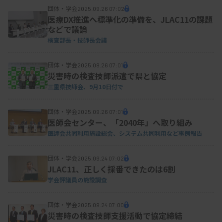
の道筋を早期から構築する上で、現地にリエゾンを
団体・学会
2025.09.26 07:02
派遣できたことが非常に効果的だった」と評価。ま
医療DX推進へ標準化の準備を、JLAC11の課題
などで議論
た、都道府県との協定締結が重要になっているとの
検査部長・技師長会議
認識を示した。
団体・学会
2025.09.26 07:01
災害時の検査技師派遣で県と協定
三重県技師会、9月10日付で
団体・学会
2025.09.26 07:01
医師会センター、「2040年」へ取り組み
医師会共同利用施設総会、システム共同利用など事例報告
団体・学会
2025.09.24 07:02
JLAC11、正しく採番できたのは6割
学会評議員の施設調査
団体・学会
2025.09.24 07:00
災害時の検査技師支援活動で協定締結