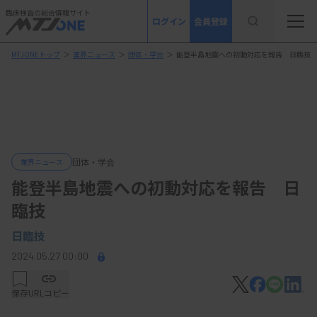
臨床検査の総合情報サイト
ログイン
会員登録
MTJONEトップ
＞
業界ニュース
＞
団体・学会
＞
能登半島地震への初動対応を報告 日臨技
団体・学会
業界ニュース
能登半島地震への初動対応を報告 日
臨技
日臨技
2024.05.27 00:00
保存
URLコピー