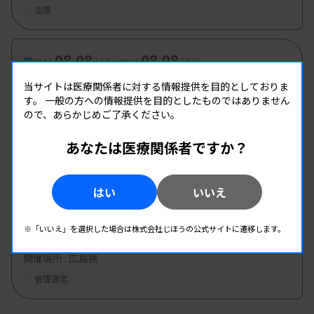
生理
08.08
08.08
-
2026.
（土）
2026.
（土）
第1回愛臨技学術部研修会
当サイトは医療関係者に対する情報提供を目的としておりま
す。
一般の方への情報提供を目的としたものではありません
主催 :
愛媛県臨床検査技師会
ので、あらかじめご了承ください。
開催場所 : 愛媛県
あなたは医療関係者ですか？
血液
免疫血清
生理
はい
いいえ
08.09
08.09
-
2026.
（日）
2026.
（日）
東部地区 広島県精度管理報告会
※「いいえ」を選択した場合は株式会社じほうの公式サイトに遷移します。
主催 :
広島県臨床検査技師会
開催場所 : 広島県
管理運営