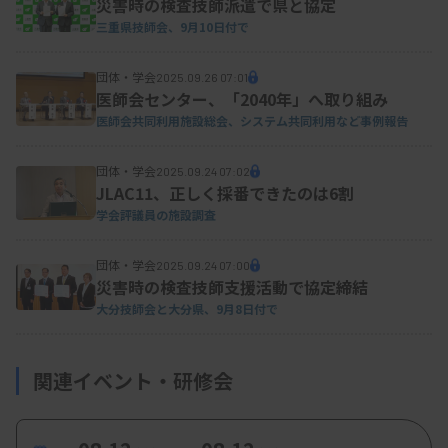
災害時の検査技師派遣で県と協定
き取りにくいと感じたら少しでも早く聴力検査を受
三重県技師会、9月10日付で
けに耳鼻咽喉科を受診してほしい」と呼びかけた。
また、今後については「8団体の連携をさらに引き
団体・学会
2025.09.26 07:01
医師会センター、「2040年」へ取り組み
続き強化し、活動を続けていく。他の関係する団体
医師会共同利用施設総会、システム共同利用など事例報告
への声かけも考えている」と述べた。
団体・学会
2025.09.24 07:02
JLAC11、正しく採番できたのは6割
学会評議員の施設調査
資料はこちら
団体・学会
2025.09.24 07:00
災害時の検査技師支援活動で協定締結
大分技師会と大分県、9月8日付で
関連イベント・研修会