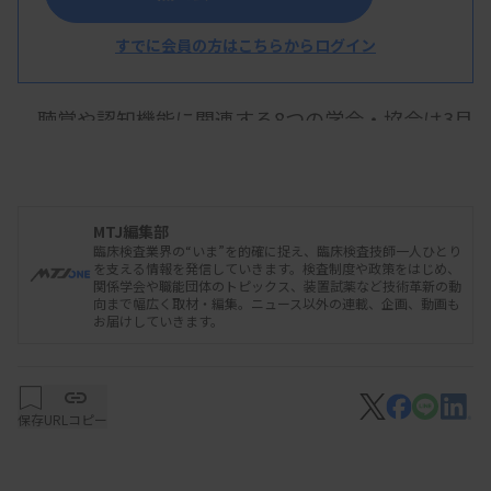
共同宣言を発表する大森氏（中央）
すでに会員の方はこちらからログイン
聴覚や認知機能に関連する8つの学会・協会は3月
7日、厚生労働省内で記者会見し、加齢性難聴につ
いての共同宣言を発表した。難聴は、予防できる認
知症の最大の危険因子とされ、補聴器の装用などに
MTJ編集部
よって改善できる。共同宣言は、加齢性難聴は医師
臨床検査業界の“いま”を的確に捉え、臨床検査技師一人ひとり
を支える情報を発信していきます。検査制度や政策をはじめ、
による適切な医学的管理を受ける必要があるとし、
関係学会や職能団体のトピックス、装置試薬など技術革新の動
向まで幅広く取材・編集。ニュース以外の連載、企画、動画も
自覚者の受診率を現在の38％程度から80％以上に
お届けしていきます。
引き上げるなどの数値目標を示した。
保存
URLコピー
発表したのは、日本耳鼻咽喉科頭頸部外科学会や
日本老年医学会、日本言語聴覚士協会などの8学