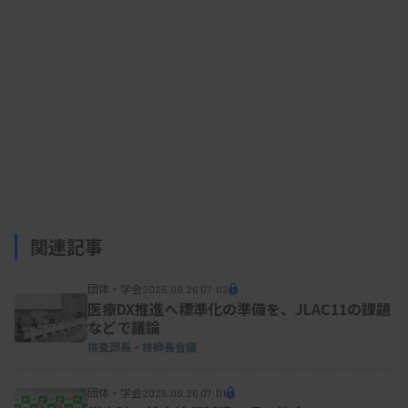
会・協会。領域横断の課題を扱う日本医学会連合の
2カ年の事業を3月で終えるに当たり共同宣言をまと
めた。
共同宣言では、医師による医学的管理は適切な診
断、進行を軽減する生活指導、補聴器などの治療で
構成されるとし、耳鼻咽喉科医が中心となり、かか
りつけ医や言語聴覚士との連携で提供されると指摘
関連記事
した。早期支援のため難聴スクリーニング制度の整
備が重要としている。
団体・学会
2025.09.26 07:02
医療DX推進へ標準化の準備を、JLAC11の課題
などで議論
検査部長・技師長会議
日本耳鼻咽喉科頭頸部外科学会の大森孝一理事長
（京都大学）は同日の会見で、「聞こえにくい、聞
団体・学会
2025.09.26 07:01