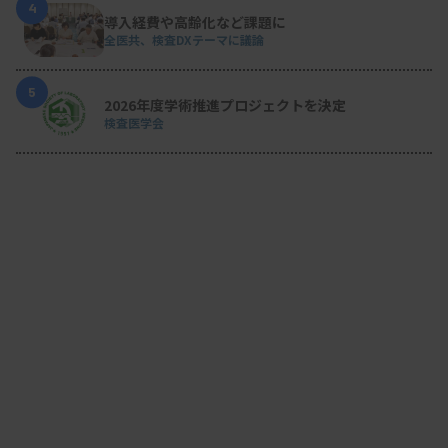
4
導入経費や高齢化など課題に
全医共、検査DXテーマに議論
5
2026年度学術推進プロジェクトを決定
検査医学会