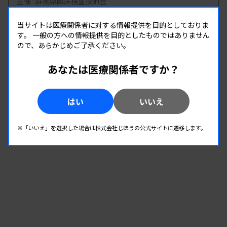
主催 :
群馬県臨床検査技師会
開催場所 : 群馬県
当サイトは医療関係者に対する情報提供を目的としておりま
一般
す。
一般の方への情報提供を目的としたものではありません
ので、あらかじめご了承ください。
08.22
08.22
-
あなたは医療関係者ですか？
2026.
（土）
2026.
（土）
【一般：尿沈渣】USC研究会／ウェブセミナー
主催 :
東洋紡株式会社
はい
いいえ
開催場所 : live配信
一般
※「いいえ」を選択した場合は株式会社じほうの公式サイトに遷移します。