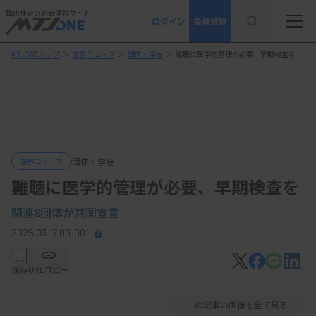
臨床検査の総合情報サイト
ログイン
会員登録
MTJONEトップ
＞
業界ニュース
＞
団体・学会
＞
難聴に医学的管理が必要、早期検査を
団体・学会
業界ニュース
難聴に医学的管理が必要、早期検査を
関連8団体が共同宣言
2025.03.17 00:00
保存
URLコピー
この記事の画像を全て見る