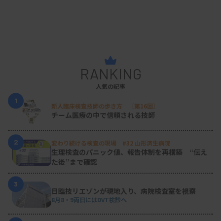
RANKING
人気の記事
1
新人臨床検査技師の歩き方 ［第16回］
チーム医療の中で信頼される技師
2
変わり続ける検査の現場 #32 山形済生病院
生理検査のパニック値、報告体制を再構築 “伝え
た後”まで確認
3
日臨技リエゾンが現地入り、病院検査室を視察
8月8・9両日にはDVT検診へ