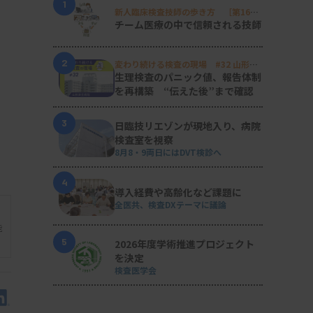
1
新人臨床検査技師の歩き方 ［第16
回］
チーム医療の中で信頼される技師
2
変わり続ける検査の現場 #32 山形済
生病院
生理検査のパニック値、報告体制
を再構築 “伝えた後”まで確認
3
日臨技リエゾンが現地入り、病院
検査室を視察
8月8・9両日にはDVT検診へ
4
導入経費や高齢化など課題に
全医共、検査DXテーマに議論
能
5
2026年度学術推進プロジェクト
を決定
検査医学会