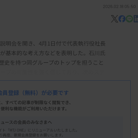
2026.02.18 05:50
算説明会を開き、4月1日付で代表執行役社長
務が基本的な考え方などを表明した。石川氏
の歴史を持つ同グループのトップを担うこと
ープの可能性を強く信じており、次のステ
会員登録
（無料）が必要です
きたグループ一体経営や、LTS・IVD事業
と、すべての記事が制限なく閲覧でき、
と賞賛。これらの基盤を活用し、さらなる成
、便利な機能がご利用いただけます。
。
ニュースの会員のみなさまへ
降、CDMOやパートナーシップを軸とした
イト「MTJ ONE」にリニューアルいたしました。
り再度、新規会員登録をお願いします。
マー病関連の検査試薬のグローバル展開に注