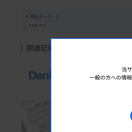
関連キーワード
#決算2026
関連記事
業界ニュース
企業
2026.02.18 06:30
当
デンカ、カイノスを完全
一般の方への情報
クロスセルや海外展開狙う
業界ニュース
企業
2026.02.16 06:05
検査キット受託製造を一
田中貴金属工業