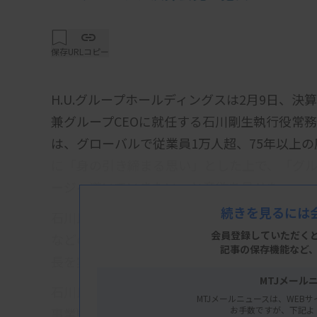
保存
URLコピー
H.U.グループホールディングスは2月9日、決
兼グループCEOに就任する石川剛生執行役常
は、グローバルで従業員1万人超、75年以上
に「身の引き締まる思い」とした上で、「グル
ージへ導いていきたい」と意欲を見せた。
続きを見るには
石川氏は、現CEOの竹内成和氏がこれまで進めて
会員登録していただく
などの成長基盤の整備を「大変大きな功績」
記事の保存機能など
長を実現することが自身の責務だと強調した
MTJメール
石川氏は2018年に富士レビオの社長に就任以
MTJメールニュースは、WEBサ
お手数ですが、下記よ
事業戦略への転換を推進。近年はアルツハイ