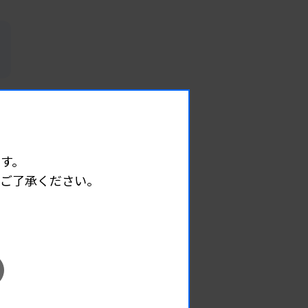
す。
めご了承ください。
EVENT
イベント情報
08.12
2026.
（水）
臨床一般検査部門研修会
主催 :
沖縄県臨床検査技師会