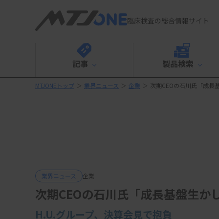
臨床検査の総合情報サイト
記事
製品検索
MTJONEトップ
＞
業界ニュース
＞
企業
＞
次期CEOの石川氏「成長
業界ニュース
企業
次期CEOの石川氏「成長基盤生か
H.U.グループ、決算会見で抱負