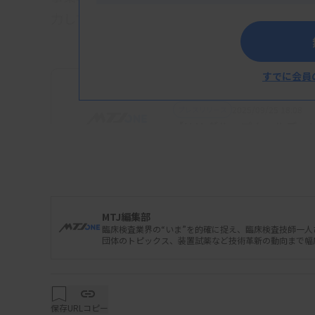
力している。
すでに会員
2025/09/25 18:08
プレスリリース
【H.U.グループホールデ
MTJ編集部
臨床検査業界の“いま”を的確に捉え、臨床検査技師一
団体のトピックス、装置試薬など技術革新の動向まで幅
保存
URLコピー