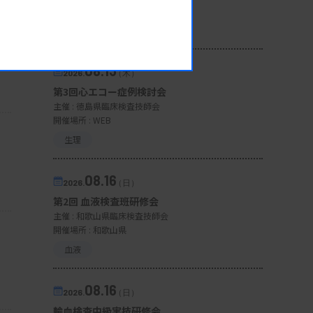
開催場所 : WEB
一般
08.13
2026.
（木）
第3回心エコー症例検討会
主催 :
徳島県臨床検査技師会
開催場所 : WEB
生理
08.16
2026.
（日）
第2回 血液検査班研修会
主催 :
和歌山県臨床検査技師会
開催場所 : 和歌山県
血液
08.16
2026.
（日）
輸血検査中級実技研修会