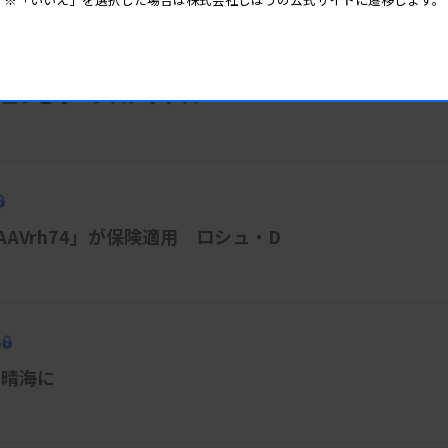
富士レビオ・シスメックス
-AAVrh74」が保険適用 ロシュ・D
5
・晴海に