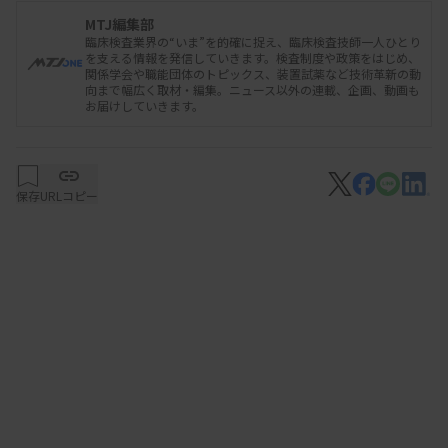
MTJ編集部
臨床検査業界の“いま”を的確に捉え、臨床検査技師一人ひとり
を支える情報を発信していきます。検査制度や政策をはじめ、
関係学会や職能団体のトピックス、装置試薬など技術革新の動
向まで幅広く取材・編集。ニュース以外の連載、企画、動画も
お届けしていきます。
保存
URLコピー