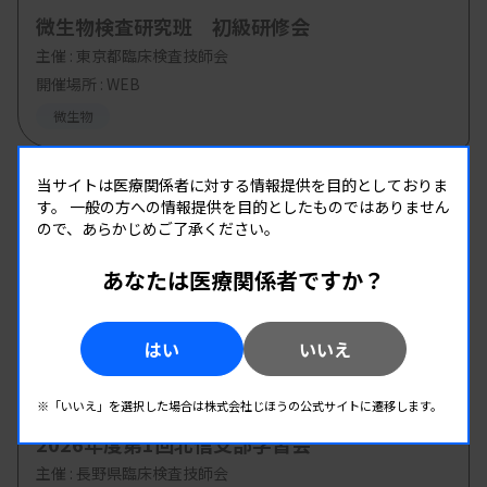
微生物検査研究班 初級研修会
主催 :
東京都臨床検査技師会
開催場所 : WEB
微生物
当サイトは医療関係者に対する情報提供を目的としておりま
08.22
08.22
-
2026.
（土）
2026.
（土）
す。
一般の方への情報提供を目的としたものではありません
ので、あらかじめご了承ください。
第2回 微生物検査班研修会
主催 :
和歌山県臨床検査技師会
あなたは医療関係者ですか？
開催場所 : 和歌山県 | WEB
微生物
はい
いいえ
08.22
08.22
-
※「いいえ」を選択した場合は株式会社じほうの公式サイトに遷移します。
2026.
（土）
2026.
（土）
2026年度第1回北信支部学習会
主催 :
長野県臨床検査技師会