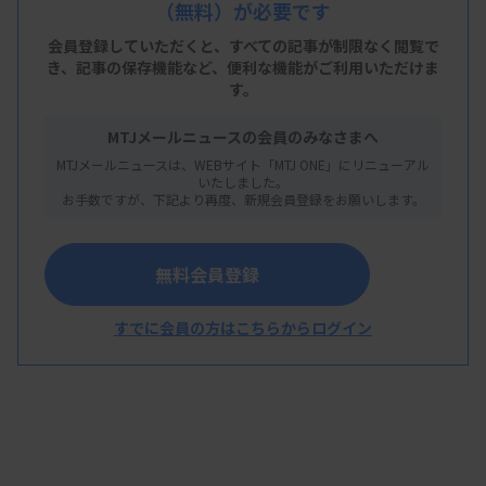
（無料）が必要です
「これまで以上に診断技術で安心な毎日を届け、社
会に貢献する企業であり続ける」としている。
会員登録していただくと、すべての記事が制限なく閲覧で
き、
記事の保存機能など、便利な機能がご利用いただけま
す。
同社は感染症迅速診断キットで高い実績を持つ。新
工場は敷地面積3万4081平方メートル、延べ床面積
MTJメールニュースの会員のみなさまへ
2万3918平方メートル。2月2日から稼働を開始し
MTJメールニュースは、WEBサイト「MTJ ONE」にリニューアル
いたしました。
た。
お手数ですが、下記より再度、新規会員登録をお願いします。
無料会員登録
すでに会員の方はこちらからログイン