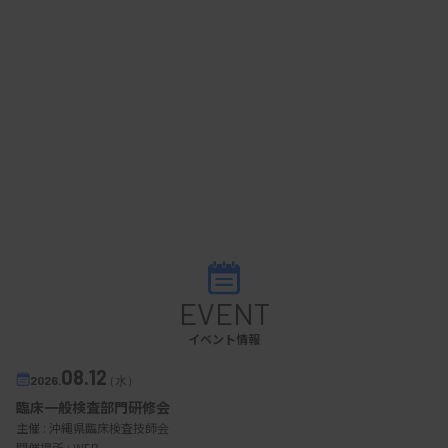
EVENT
イベント情報
08.12
2026.
（水）
臨床一般検査部門研修会
主催 :
沖縄県臨床検査技師会
開催場所 : WEB