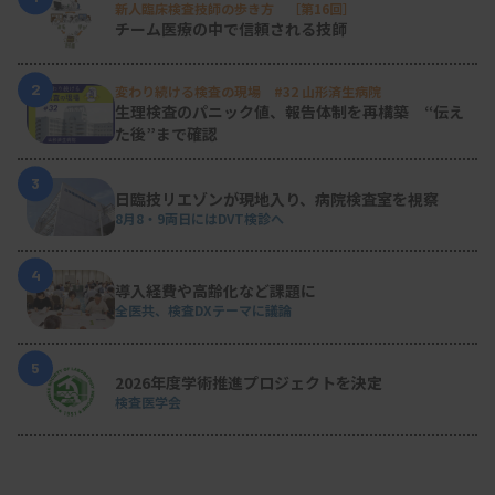
新人臨床検査技師の歩き方 ［第16回］
チーム医療の中で信頼される技師
2
変わり続ける検査の現場 #32 山形済生病院
生理検査のパニック値、報告体制を再構築 “伝え
た後”まで確認
3
日臨技リエゾンが現地入り、病院検査室を視察
8月8・9両日にはDVT検診へ
4
導入経費や高齢化など課題に
全医共、検査DXテーマに議論
5
2026年度学術推進プロジェクトを決定
検査医学会