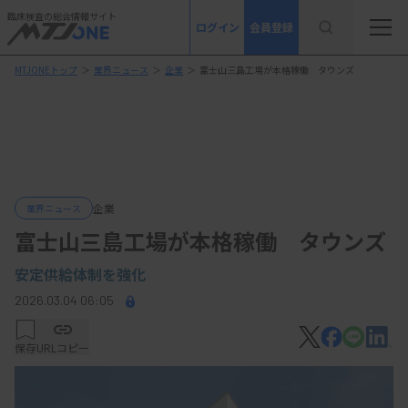
臨床検査の総合情報サイト
ログイン
会員登録
MTJONEトップ
＞
業界ニュース
＞
企業
＞
富士山三島工場が本格稼働 タウンズ
企業
業界ニュース
富士山三島工場が本格稼働 タウンズ
安定供給体制を強化
2026.03.04 06:05
保存
URLコピー