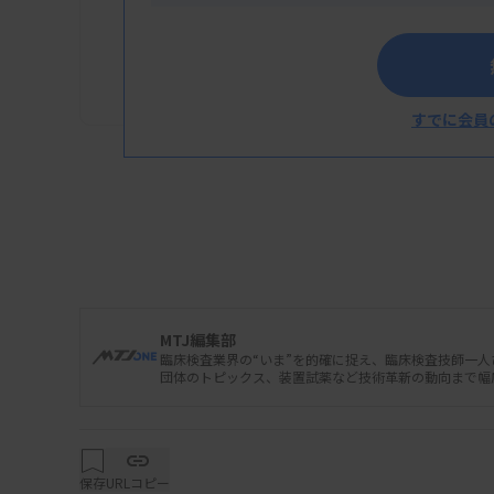
2026/03/17 15:50
プレスリリース
アルツハイマー病等の神経
NfL測定用体外診断用医薬
すでに会員
MTJ編集部
臨床検査業界の“いま”を的確に捉え、臨床検査技師一
団体のトピックス、装置試薬など技術革新の動向まで幅
保存
URLコピー