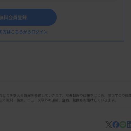
変性疾患の診断補助を目的とした血液を用いた
無料会員登録
品の欧州におけるCEマーキング取得について
の方はこちらからログイン
人ひとりを支える情報を発信していきます。検査制度や政策をはじめ、関係学会や職
広く取材・編集。ニュース以外の連載、企画、動画もお届けしていきます。