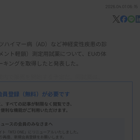
2026.04.01 06:15
ルツハイマー病（AD）など神経変性疾患の診
メント軽鎖）測定用試薬について、EUの体
マーキングを取得したと発表した。
域内で販売を開始する予定だ。同試薬は、
スG1200」などで使用され、血清・血漿
会員登録
（無料）が必要です
と、すべての記事が制限なく閲覧でき、
、便利な機能がご利用いただけます。
ニュースの会員のみなさまへ
イト「MTJ ONE」にリニューアルいたしました。
り再度、新規会員登録をお願いします。