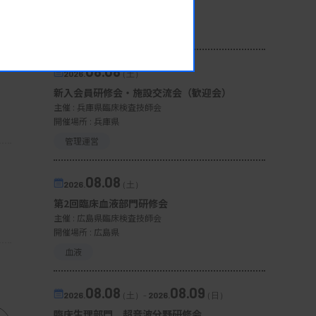
開催場所 : 宮城県
微生物
08.08
2026.
（土）
新入会員研修会・施設交流会（歓迎会）
主催 :
兵庫県臨床検査技師会
開催場所 : 兵庫県
管理運営
08.08
2026.
（土）
第2回臨床血液部門研修会
主催 :
広島県臨床検査技師会
開催場所 : 広島県
血液
08.08
08.09
2026.
（土）
-
2026.
（日）
臨床生理部門 超音波分野研修会