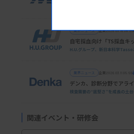
「Smart Gene」高速化・多項
業界ニュース
企業
2026.03.16 06:05
自宅採血向け「TS採血キ
H.U.グループ、新日本科学Tass
業界ニュース
企業
2026.03.11 05:55
デンカ、診断分野でアラ
検査需要の“底堅さ”を成長の土台
関連イベント・研修会