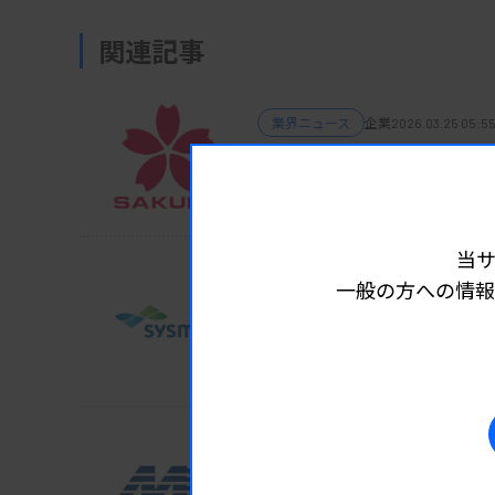
関連記事
業界ニュース
企業
2026.03.25 05:5
サクラ病理技術賞 永谷
新人賞は栗田氏
当
一般の方への情報
業界ニュース
企業
2026.03.23 05:55
シスメックス、ダイアグ
26年度からの新中計
業界ニュース
企業
2026.03.18 06:05
ミズホメディー、遺伝子P