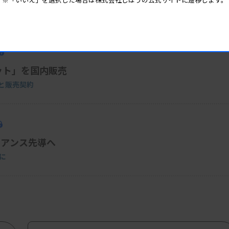
目化へ
ット」を国内販売
oと販売契約
イアンス先導へ
に