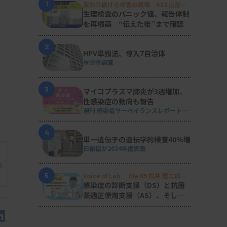
1
変わり続ける検査の現場 #32 山形済
生病院
生理検査のパニック値、報告体制
を再構築 “伝えた後”まで確認
2
HPV単独法、導入7自治体
厚労省調査
3
マイコプラズマ肺炎が3週増加、
性感染症の動向も報告
週刊 感染症サーベイランスレポート
#2026年第29週（2026.7.13 - 7.19）
4
単一遺伝子の遺伝学的検査40％増
日衛協が2024年度調査
能
5
Voice of Lab. file 09 松井 建二郎
（藤田医科大学病院臨床検査部微生物
感染症の診断支援（DS）と抗菌
遺伝子検査室
）
薬適正使用支援（AS）、そして
研究へ