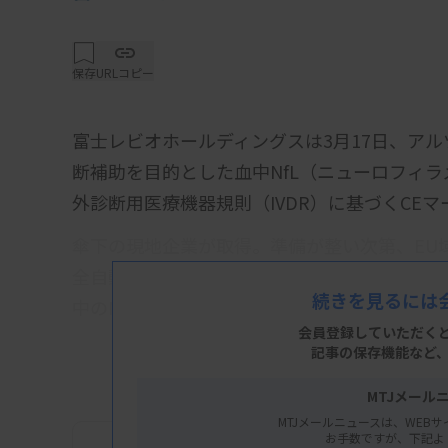
保存
URLコピー
富士レビオホールディングスは3月17日、ア
断補助を目的とした血中NfL（ニューロフィラ
外診断用医療機器規則（IVDR）に基づくCE
傘下の現地企業が取得。準備が整い次第、EU
全自動化学発光酵素免疫測定システム「ルミパル
続きを見るには
中のNfLを約35分で定量測定できる。
会員登録していただく
記事の保存機能など
MTJメール
MTJメールニュースは、WEBサ
お手数ですが、下記よ