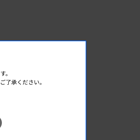
す。
めご了承ください。
EVENT
イベント情報
08.08
2026.
（土）
宮臨技微生物部門研修会
主催 :
宮城県臨床検査技師会