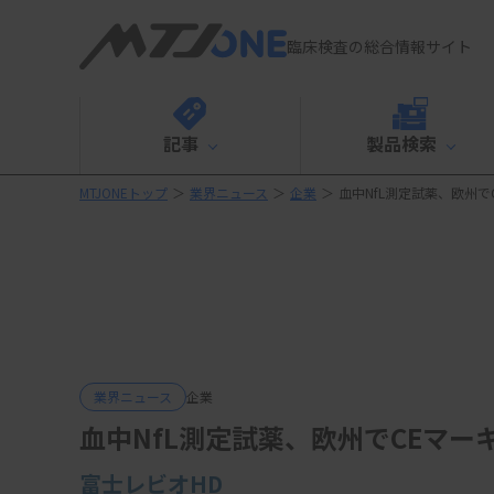
臨床検査の総合情報サイト
記事
製品検索
MTJONEトップ
＞
業界ニュース
＞
企業
＞
血中NfL測定試薬、欧州で
業界ニュース
企業
血中NfL測定試薬、欧州でCEマー
富士レビオHD