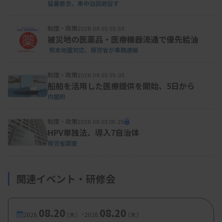
▽シプロフロキサシ ン（CPFX）はMICが2μg/mL以
猛暑懸念、車中泊回避促す
上（阻止円直径が13mm以下）
制度・政策
2026.08.05 05:55
被災地の医薬品・医療機器流通で優先給油
▽レボフロキサシン（LVFX）はMICが4μg/mL以上
熊本地震対応、厚労省が事務連絡
（阻止円直径が13mm以下）
制度・政策
2026.08.05 05:05
船舶を活用した医療提供を開始、5日から
参考人として出席した臨床検査技師の中村竜也氏
内閣府
（京都橘大学教授）は、届け出基準等の変更が多く
制度・政策
2026.08.03 06:25
の現場に影響を与えることを指摘。病院検査室や検
HPV単独法、導入7自治体
査センターではシステム変更、改修が必要になると
厚労省調査
し、基準変更等の早期の周知を求めた。
関連イベント・研修会
対象抗菌薬の変更は継続審議
08.20
08.20
-
2026.
（木）
2026.
（木）
一方、届け出基準の対象抗菌薬の変更については、