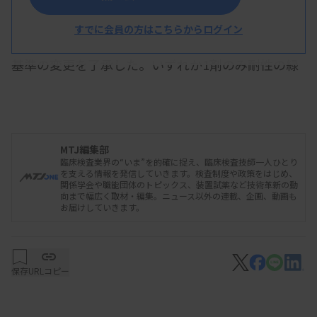
2月26日、薬剤耐性緑膿菌（MDRP）感染症の日本
すでに会員の方はこちらからログイン
語名称変更と、届け出基準における各抗菌薬の耐性
基準の変更を了承した。いずれか1剤のみ耐性の緑
膿菌による感染症を届け出対象と誤認する医療機関
があるため、名称を「多剤耐性緑膿菌感染症」に改
める。届け出基準での各抗菌薬の耐性基準は、現場
MTJ編集部
の混乱を軽減するため米国臨床検査標準協会
臨床検査業界の“いま”を的確に捉え、臨床検査技師一人ひとり
（CLSI）の基準に変更する。
を支える情報を発信していきます。検査制度や政策をはじめ、
関係学会や職能団体のトピックス、装置試薬など技術革新の動
向まで幅広く取材・編集。ニュース以外の連載、企画、動画も
事務局は、名称変更について、現在の「薬剤耐性緑
お届けしていきます。
膿菌感染症」が複数の抗菌薬に耐性を示す多剤耐性
株ではなく、いずれか1剤のみ耐性の緑膿菌による
感染症を届け出対象と誤認して届け出る医療機関が
保存
URLコピー
あると説明。誤解を避けるため「多剤耐性緑膿菌感
染症」とすることを提案し了承された。