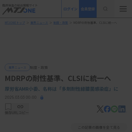
臨床検査の総合情報サイト
ログイン
会員登録
MTJONEトップ
＞
業界ニュース
＞
制度・政策
＞
MDRPの耐性基準、CLSIに統一へ
制度・政策
業界ニュース
MDRPの耐性基準、CLSIに統一へ
厚労省AMR小委、名称は「多剤耐性緑膿菌感染症」に
2025.03.03 00:00
保存
URLコピー
この記事の画像を全て見る