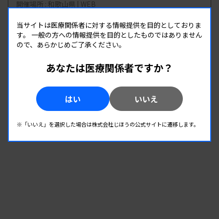
開催場所 : 和歌山県 | WEB
微生物
当サイトは医療関係者に対する情報提供を目的としておりま
す。
一般の方への情報提供を目的としたものではありません
ので、あらかじめご了承ください。
08.22
08.22
-
2026.
（土）
2026.
（土）
あなたは医療関係者ですか？
2026年度第1回北信支部学習会
主催 :
長野県臨床検査技師会
開催場所 : 長野県
はい
いいえ
微生物
※「いいえ」を選択した場合は株式会社じほうの公式サイトに遷移します。