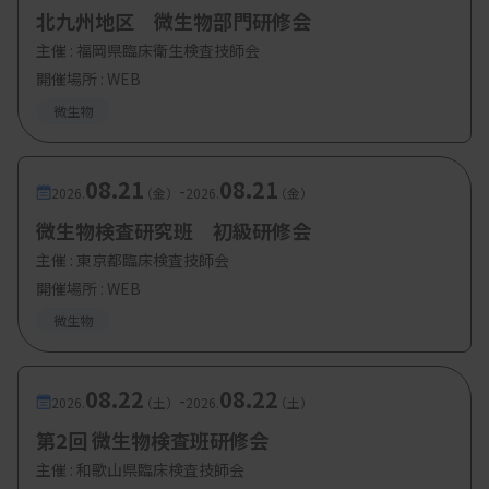
北九州地区 微生物部門研修会
事務局案への意見がいくつかあったため、大曲貴夫
主催 :
福岡県臨床衛生検査技師会
委員長（国立国際医療研究センター病院）は「もう
開催場所 : WEB
少し整理が必要」と継続審議とする意向を示した。
微生物
次回会合は早ければ5月にも開かれる見込み。厚労
省は今夏までには届け出基準等を整理したい考え
08.21
08.21
-
2026.
（金）
2026.
（金）
で、その後、基準変更等に伴う省令改正等を進め、
微生物検査研究班 初級研修会
2026年4月からの変更を目指す。
主催 :
東京都臨床検査技師会
開催場所 : WEB
微生物
資料はこちら
08.22
08.22
-
2026.
（土）
2026.
（土）
第2回 微生物検査班研修会
主催 :
和歌山県臨床検査技師会