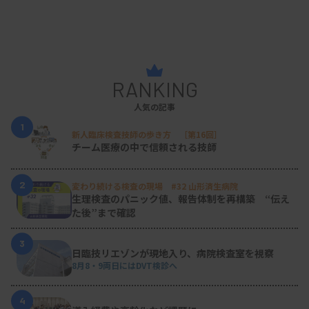
RANKING
人気の記事
1
新人臨床検査技師の歩き方 ［第16回］
チーム医療の中で信頼される技師
2
変わり続ける検査の現場 #32 山形済生病院
生理検査のパニック値、報告体制を再構築 “伝え
た後”まで確認
3
日臨技リエゾンが現地入り、病院検査室を視察
8月8・9両日にはDVT検診へ
4