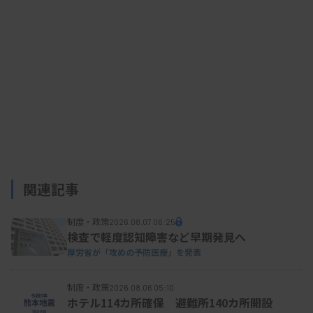
届け出基準における各抗菌薬の耐性基準について
は、MDRP感染症の届け出基準と、国内の臨床現場
で広く使用されているCLSIの基準が一致していない
現状を指摘。現場の混乱を避けるため、2019年以
降の最新のCLSI基準に統一する。
具体的には下記とする。
関連記事
▽イミペネム（IPM）、メロペネム（MEPM）とも
に最小発育阻止濃度（MIC）が8μg/mL以上（阻止
制度・政策
2026.08.07 06:25
検査で軽度認知障害など早期発見へ
円直径が13mm以下）
厚労省が「攻めの予防医療」を発表
▽アミカシン（AMK）はMICが64μg/mL以上（阻止
制度・政策
円直径が13mm以下）
2026.08.06 05:10
ホテル114カ所確保 避難所140カ所開設