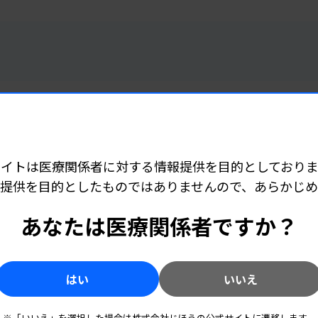
トレンド
2026.08.07 05:00
編集部 Pick Up ニュース［8月7日号］
サイトは医療関係者に対する情報提供を目的としておりま
忙しい臨床検査技師のための注目ニュースまとめ
提供を目的としたものではありませんので、あらかじ
トレンド
2026.07.31 05:00
5本を
編集部 Pick Up ニュース［7月31日号］
あなたは医療関係者ですか？
まとめ
忙しい臨床検査技師のための注目ニュースまとめ
！AI
報をキ
はい
いいえ
※「いいえ」を選択した場合は株式会社じほうの公式サイトに遷移します。