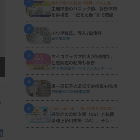
1
変わり続ける検査の現場 #32 山形済
生病院
生理検査のパニック値、報告体制
を再構築 “伝えた後”まで確認
2
HPV単独法、導入7自治体
厚労省調査
3
マイコプラズマ肺炎が3週増加、
性感染症の動向も報告
週刊 感染症サーベイランスレポート
#2026年第29週（2026.7.13 - 7.19）
4
単一遺伝子の遺伝学的検査40％増
日衛協が2024年度調査
能
5
Voice of Lab. file 09 松井 建二郎
（藤田医科大学病院臨床検査部微生物
感染症の診断支援（DS）と抗菌
遺伝子検査室
）
薬適正使用支援（AS）、そして
研究へ