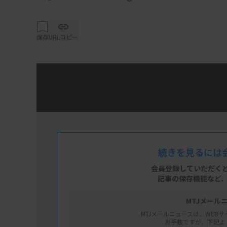
保存
URLコピー
先週配信分のニュースから5本のエッセンス
ールとして是非ご覧ください。
続きを見るには
会員登録していただく
記事の保存機能など
MTJメール
MTJメールニュースは、WEBサ
お手数ですが、下記よ