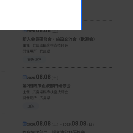
開催場所 : 宮城県
微生物
08.08
2026.
（土）
新入会員研修会・施設交流会（歓迎会）
主催 :
兵庫県臨床検査技師会
開催場所 : 兵庫県
管理運営
08.08
2026.
（土）
第2回臨床血液部門研修会
主催 :
広島県臨床検査技師会
開催場所 : 広島県
血液
08.08
08.09
2026.
（土）
-
2026.
（日）
臨床生理部門 超音波分野研修会