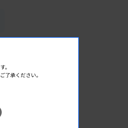
す。
めご了承ください。
EVENT
イベント情報
08.08
2026.
（土）
宮臨技微生物部門研修会
主催 :
宮城県臨床検査技師会