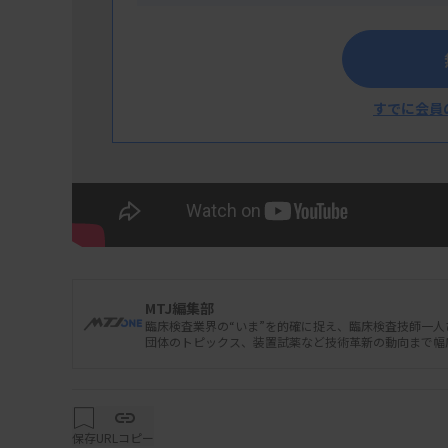
すでに会員
MTJ編集部
臨床検査業界の“いま”を的確に捉え、臨床検査技師一
団体のトピックス、装置試薬など技術革新の動向まで幅
保存
URLコピー