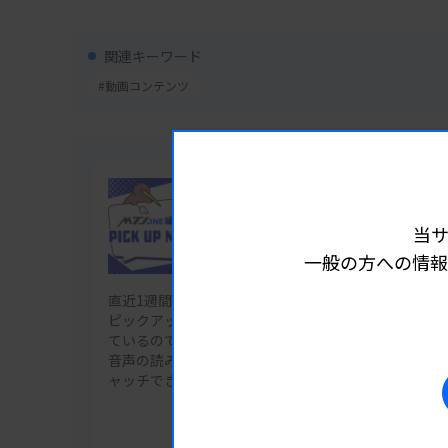
関連キーワード
#動画コンテンツ
企画
当
編集部 Pick Up ニュース
一般の方への情報
直近1週間の「MTJ ONE」配信ニュースから注目記事
ピックアップ。それぞれのニュースをスライド1枚に
ているので、通勤中や休憩中などの隙間時間にチェック
音声の読み上げ機能で、多忙な日々も耳だけで最新情
ャッチできます。
記事一覧を見る