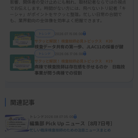
影響、関係者の受け止めにも触れ、取材記者ならではの視点
でお伝えします。時間がない方には、飛べないトリ記者「キ
会員が国政選挙で1票を投じたかの実態は、潜在的
ーシャ」がポイントをサクッと整理。忙しい日常の合間で
な選挙態勢の可能性を示すバロメーターとなりま
も、業界動向の全体像を効率よく把握できます。
す。3年後の参院選で、臨床検査技師が団結して組
トレンド
2026.07.15 06:00
織内候補を擁立できるかの試金石になりそうです。
サクッと解説！ 検査技師必見トピックス #20
検査データ共有の第一歩、JLAC11の採番が鍵
トレンド
2026.06.17 06:00
サクッと解説！ 検査技師必見トピックス #19
病棟で検査技師は存在感を示せるのか 日臨技
事業が問う病棟での役割
関連記事
トレンド
2026.08.07 05:00
編集部 Pick Up ニュース［8月7日号］
忙しい臨床検査技師のための注目ニュースまとめ