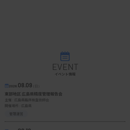
感してもらえるかが日技連には強く問われていま
す。医師や看護師、薬剤師、理学療法士らが参院選
で組織内候補を安定的に当選させている一方で、臨
床検査技師が取り残されているといったら言い過ぎ
でしょうか。
EVENT
検査技師目線での解説動画
イベント情報
MTJ ONEでは、臨床検査技師の皆さん向けに、政治
08.09
2026.
（日）
や選挙の仕組みをわかりやすく解説する計3回シリ
東部地区 広島県精度管理報告会
ーズの動画を公開しています。
主催 :
広島県臨床検査技師会
開催場所 : 広島県
管理運営
2025.04.21 00:00
キャリア・学び