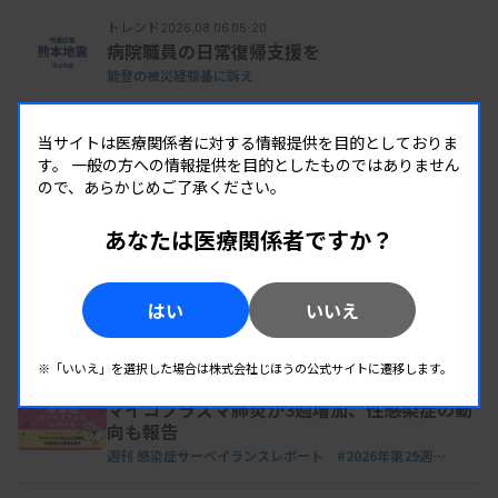
トレンド
2026.08.06 05:20
病院職員の日常復帰支援を
能登の被災経験基に訴え
参院選の仕組みをしっかり理解していない方もいる
トレンド
2026.08.05 05:10
当サイトは医療関係者に対する情報提供を目的としておりま
酷暑の避難、なお8千人 1万棟被害、熊本40
と思うので、ここで投票の流れをざっくりと説明し
す。
一般の方への情報提供を目的としたものではありません
度
ので、あらかじめご了承ください。
たいと思います。
激甚災害指定へ、首相方針
あなたは医療関係者ですか？
トレンド
2026.08.04 05:00
医療機関、被災80か所超 熊本地震で断水、
参院選の選挙方式は「選挙区」と「比例代表」の2
停電
はい
いいえ
種類があり、まずは都道府県単位（原則）となって
診療不可「命に関わる」
いる選挙区での候補者名を書いて投票します。もう
※「いいえ」を選択した場合は株式会社じほうの公式サイトに遷移します。
トレンド
2026.08.03 06:10
1つが全国単位での比例代表選挙で、こちらは政党
マイコプラズマ肺炎が3週増加、性感染症の動
名でも候補者個人名でも、どちらを書いてもOKと
向も報告
週刊 感染症サーベイランスレポート #2026年第29週
いうのが大きなポイントです。全国どこからでも、
（2026.7.13 - 7.19）
個人名を多く書いてもらった順に当選が決まるの