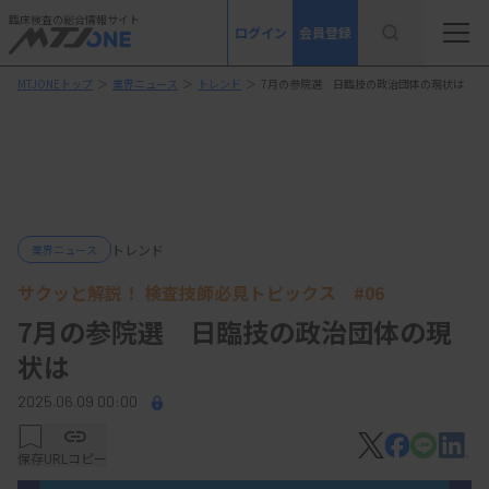
臨床検査の総合情報サイト
ログイン
会員登録
MTJONEトップ
＞
業界ニュース
＞
トレンド
＞
7月の参院選 日臨技の政治団体の現状は
トレンド
業界ニュース
サクッと解説！ 検査技師必見トピックス #06
7月の参院選 日臨技の政治団体の現
状は
2025.06.09 00:00
保存
URLコピー