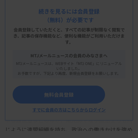
機運を高めていくのが狙いです。青年部の立ち上げ
続きを見るには会員登録
や学生会員の創設、さまざまな勉強会やイベントな
（無料）が必要です
どの新たな取り組みを活性化させ、連盟組織の建て
会員登録していただくと、すべての記事が制限なく閲覧で
直しを急ぐ構えです。
き、
記事の保存機能など、便利な機能がご利用いただけま
す。
MTJメールニュースの会員のみなさまへ
政治や選挙、投票という言葉を聞くと、抵抗感を感
MTJメールニュースは、WEBサイト「MTJ ONE」にリニューアル
いたしました。
じる臨床検査技師も少なくないと思いますが、医療
お手数ですが、下記より再度、新規会員登録をお願いします。
分野に限らず、世の中にあるほぼ全ての職能団体や
業界団体それぞれが自分たちの利益を守り、存在価
無料会員登録
値を高めるための政治連盟を持っています。医療職
では日本医師会の日本医師連盟、日本看護協会の日
すでに会員の方はこちらからログイン
本看護連盟などのほか、薬剤師や理学療法士らも同
じように連盟組織を持ち、政治への働きかけを強め