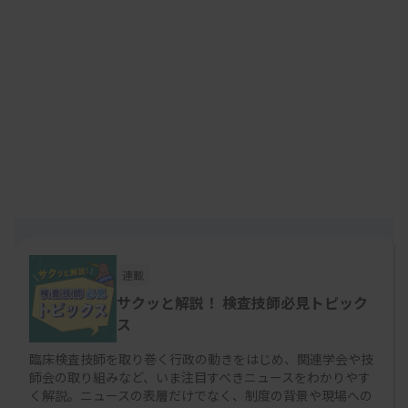
日技連の組織内候補で参院議員を1期務めた宮島喜
文氏（前・日臨技会長）が2022年参院選での出馬
を断念して以降、臨床検査技師資格を持つ国会議員
はいません。宮島氏の在任中は臨床検査技師が関連
する2度の医療法改正が行われましたが、今では日
技連が医療政策全般に関与できる機会はほぼなくな
り、他の医療職に比べると影響力が急激に落ち始め
ているように見えます。
連載
「1票投じたか」を調査へ
サクッと解説！ 検査技師必見トピック
日技連は今回の参院選で、独自候補を出せませんで
ス
したが、全国47都道府県技師会の協力を得ながら、
臨床検査技師を取り巻く行政の動きをはじめ、関連学会や技
それぞれの会員が参院選投票に出向いたかを調べる
師会の取り組みなど、いま注目すべきニュースをわかりやす
く解説。ニュースの表層だけでなく、制度の背景や現場への
方針です。7万人を超える会員のうち、どの程度の