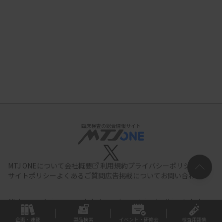
臨床検査の総合情報サイト
MTJ ONEについて
会社概要
利用規約
プライバシーポリシー
サイトポリシー
よくあるご質問
広告掲載について
お問い合わせ
All documents,images and photographs contained in this site belong
to JIHO,Inc.
Use of these documents, images and photographs is
strictly prohibited.Copyright (C) JIHO,Inc.
企画・連載
製品検索
イベント・研修会
検査用語集