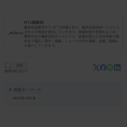
ています。
MTJ編集部
医療現場のルールや仕組みは、主に厚生労働省の審
臨床検査業界の“いま”を的確に捉え、臨床検査技師一人ひとり
を支える情報を発信していきます。検査制度や政策をはじめ、
議会での議論を踏まえて法案がまとまり、与党内の
関係学会や職能団体のトピックス、装置試薬など技術革新の動
向まで幅広く取材・編集。ニュース以外の連載、企画、動画も
審査を経て、国会で審議し成立する流れが基本で
お届けしていきます。
す。ただ、これら一連の検討過程では、関連する職
能団体を代表する国会議員との濃密な調整が行われ
ており、彼らを通じて、各団体の思惑が色濃く反映
保存
URLコピー
されているのが現実です。規制色が強く、さまざま
な専門職が複雑に支え合っている医療業界では特
関連キーワード
に、それぞれの主張を代弁する与党の国会議員によ
#衆院選/参院選
る制度政策への関与の度合いが高くなっています。