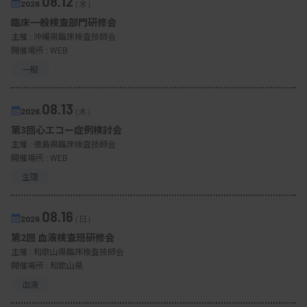
08.12
いろいろ学べる MTJ ONE 動画Pocket ＃01 イチから
2026.
（水）
学ぶ選挙と政治 ～オール検査技師で開く未来～
第1回 社会のルールとは何か
臨床一般検査部門研修会
主催 :
沖縄県臨床検査技師会
開催場所 : WEB
一般
2025.05.14 00:00
キャリア・学び
いろいろ学べる MTJ ONE 動画Pocket ＃02 イチから
学ぶ選挙と政治 ～オール検査技師で開く未来～
第2回 ルールをより良いものにする
08.13
2026.
（木）
第3回心エコー症例検討会
主催 :
徳島県臨床検査技師会
2025.06.23 00:00
キャリア・学び
開催場所 : WEB
いろいろ学べる MTJ ONE 動画Pocket ＃03 イチから
学ぶ選挙と政治 ～オール検査技師で開く未来～
第3回 臨床検査業界を良くする
生理
08.16
2026.
（日）
第2回 血液検査班研修会
日技連の青年部長を務める神戸翼氏（永生総合研究
主催 :
和歌山県臨床検査技師会
開催場所 : 和歌山県
所所長）に協力していただき、ちょっとした仕事の
血液
合間でも視聴できる数分の内容に仕上げています。