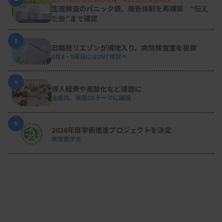
望する声（会員）がどの程度あるかどうかが物事の
生理検査のパニック値、報告体制を再構築 “伝え
優先順位に直結します。日技連の現状を見ると、会
た後”まで確認
員7万人を超えた日臨技の政治団体でありながら、
3
日臨技リエゾンが現地入り、病院検査室を視察
加入口数は1551口まで落ち込んでいます。厳しい言
8月8・9両日にはDVT検診へ
い方になりますが、たとえ組織内候補を出せたとし
ても当選の可能性は限りなく低い状況にあるわけで
4
導入経費や高齢化など課題に
す。
全医共、検査DXテーマに議論
5
2026年度学術推進プロジェクトを決定
当たり前のことですが、選挙で誰に投票するか、投
検査医学会
票に行くか行かないかも含め、国民一人一人の自由
です。ただ、臨床検査技師目線で現場のルールや仕
組みをより良い形に変えながら、給与待遇改善も含
めた皆さんの未来を切り開いていくための国会議員
の必要性について、いかに多くの臨床検査技師に共