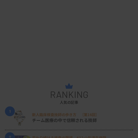
で、全国に関連組織を持つ職能団体の強みを生かし
やすく、各団体の組織代表として立候補するいわゆ
る「組織内候補」が多く出てきます。知名度の高い
タレント候補が話題になる理由でもあります。
日技連が目指している理想を平たく言えば、臨床検
査技師を代表する組織内候補の「A氏」が比例代表
選挙に立候補した際、多くの臨床検査技師とその家
族、そして周りの方々に「A氏」の個人名を書いて
RANKING
もらえるような土壌づくりです。目指すビジョンが
人気の記事
明確な一方で、大きなハードルになっているのが政
1
新人臨床検査技師の歩き方 ［第16回］
チーム医療の中で信頼される技師
治活動の原動力となる会員の伸び悩みです。どんな
ルールや仕組みを作り変えるにしても、それらを要
2
変わり続ける検査の現場 #32 山形済生病院