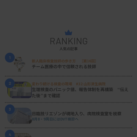
RANKING
人気の記事
1
新人臨床検査技師の歩き方 ［第16回］
チーム医療の中で信頼される技師
2
変わり続ける検査の現場 #32 山形済生病院
生理検査のパニック値、報告体制を再構築 “伝え
た後”まで確認
3
日臨技リエゾンが現地入り、病院検査室を視察
8月8・9両日にはDVT検診へ
4