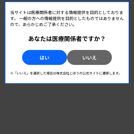
開催場所 : 和歌山県 | WEB
当サイトは医療関係者に対する情報提供を目的としておりま
微生物
す。
一般の方への情報提供を目的としたものではありません
ので、あらかじめご了承ください。
08.22
08.22
-
2026.
（土）
2026.
（土）
あなたは医療関係者ですか？
2026年度第1回北信支部学習会
主催 :
長野県臨床検査技師会
はい
いいえ
開催場所 : 長野県
微生物
※「いいえ」を選択した場合は株式会社じほうの公式サイトに遷移します。