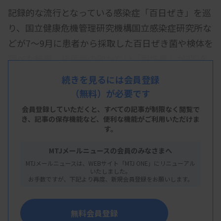
記録的な流行となっている感染症「百日ぜき」を巡
り、国立健康危機管理研究機構国立感染症研究所な
どが7～9月に患者から採取した百日ぜき菌や検体を
調べた結果、抗菌薬の効かない「耐性菌」が8割を
占めたことが22日、分かった。耐性菌の遺伝子型
続きを見るには会員登録
は、中国で昨年流行した型に近かった。訪日客など
（無料）が必要です
から国内に広がった可能性がある。
会員登録していただくと、すべての記事が制限なく閲覧で
き、
記事の保存機能など、便利な機能がご利用いただけま
新型コロナウイルスの感染対策に伴い、百日ぜき菌
す。
への免疫が弱まったとされる中、耐性菌の広がりが
MTJメールニュースの会員のみなさまへ
治療を難しくしている。感染研細菌第二部の大塚菜
MTJメールニュースは、WEBサイト「MTJ ONE」にリニューアル
緒・第一室長は「感染したのが耐性菌かどうかはす
いたしました。
お手数ですが、下記より再度、新規会員登録をお願いします。
ぐには分からない。だが既に全国へまん延してお
り、耐性菌の可能性も考えて治療に当たる必要があ
無料会員登録
る」と話している。