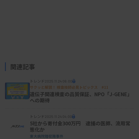
地域別の耐性菌の割合は、北海道・東北と新潟県
59.6％、関東・甲信と静岡県83.8％、東海・北陸
89.2％、近畿71.4％、中国・四国81.3％、九州・沖
縄88.9％。
耐性菌は、通常の菌から遺伝子の一部が置き換わっ
ており、主に使われるマクロライド系抗菌薬が効か
ない。他のタイプの抗菌薬で対応するが、新生児に
関連記事
対しては副作用リスクがあり使用できないものもあ
トレンド
2025.11.24 06:00
る。
サクッと解説！ 検査技師必見トピックス #11
遺伝子関連検査の品質保証、NPO「J-GENE」
への期待
トレンド
2025.11.24 04:00
5社から寄付金300万円 逮捕の医師、流用常
態化か
東大病院贈収賄事件