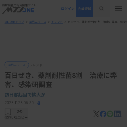
臨床検査の総合情報サイト
ログイン
会員登録
MTJONEトップ
＞
業界ニュース
＞
トレンド
＞
百日ぜき、薬剤耐性菌8割 治療に弊害、感染
トレンド
業界ニュース
百日ぜき、薬剤耐性菌8割 治療に弊
害、感染研調査
訪日客起因で拡大か
2025.11.26 05:30
保存
URLコピー