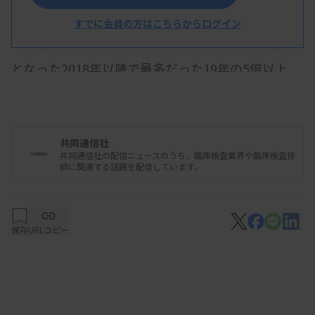
百日ぜきは激しいせきが特徴で、今年は11月9日ま
すでに会員の方はこちらからログイン
でに累計患者数が8万5千人を超えた。現在の集計法
となった2018年以降で最多だった19年の5倍以上
で、患者は10代以下が多い。特に乳児は、けいれん
や呼吸停止といった症状に進展し、肺炎や脳症で死
亡することもある。
共同通信社
共同通信社の配信ニュースのうち、臨床検査業界や臨床検査技
感染研は、全国にある地方衛生研究所の半数ほどに
師に関連する話題を配信しています。
当たる41機関の協力を得て、各地の病院で7～9月
に採取した約370検体を対象に、耐性をもたらす遺
伝子変異の有無を調べた。その結果、耐性菌
保存
URLコピー
79.5％、通常の菌20.5％だった。薬が効かなかった
患者ほど多く調べられた可能性もあるが、過去に確
認された件数と比べ、耐性菌の拡大が顕著だった。