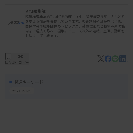
定できることなどがメリットになっています。
MTJ編集部
臨床検査業界の“いま”を的確に捉え、臨床検査技師一人ひとり
を支える情報を発信していきます。検査制度や政策をはじめ、
関係学会や職能団体のトピックス、装置試薬など技術革新の動
一方で、ISOの認定取得には多額の費用がかかり、
向まで幅広く取材・編集。ニュース以外の連載、企画、動画も
お届けしていきます。
認定を維持するための業務負担が大きいことが課題
です。大規模病院や大手検査センターでなければ取
得が難しい現実があります。また、ISO 15189を学
保存
URLコピー
ぶための資料として対訳版が発行されていますが、
英文の逐語翻訳のため理解が難しいという声もあり
関連キーワード
ました。
#ISO 15189
秋ごろに官報告示へ
ISO 15189のJIS化の検討作業は、JIS Q 15189原案