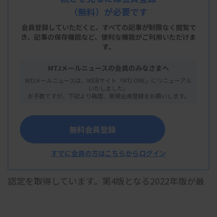
が原案作成を終え、今後、日本産業標準調査会
（無料）が必要です
（JISC）での審議などを経て官報公示される予定で
会員登録していただくと、すべての記事が制限なく閲覧で
す。
き、
記事の保存機能など、便利な機能がご利用いただけま
す。
MTJメールニュースの会員のみなさまへ
JIS化は、中小規模の検査施設でもISOが提唱する品
MTJメールニュースは、WEBサイト「MTJ ONE」にリニューアル
いたしました。
質マネジメントなどについて学びやすい環境を整え
お手数ですが、下記より再度、新規会員登録をお願いします。
ることが狙いの一つになっており、ISO 15189:2022
対訳版よりも分かりやすい和訳と解説を示します。
無料会員登録
すでに会員の方はこちらからログイン
ISO 15189は2025年4月現在、国内では約300施設が
認定を取得しています。第4版となる2022年版が最
新版で、認定取得により臨床検査の質が担保される
ほか、診療報酬上の「国際標準検査管理加算」が算