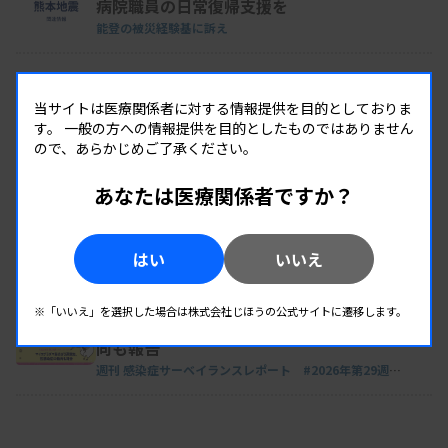
を受けて「JISマーク」を表示できるものもありま
病院職員の日常復帰支援を
すが、ISO 15189のJISは現時点でこうした表示制度
能登の被災経験基に訴え
は設けない方向です。
トレンド
2026.08.05 05:10
酷暑の避難、なお8千人 1万棟被害、熊本40
当サイトは医療関係者に対する情報提供を目的としておりま
度
す。
一般の方への情報提供を目的としたものではありません
激甚災害指定へ、首相方針
質保証に取り組む施設拡大に貢献
ので、あらかじめご了承ください。
原案作成委員長の宮地氏は、ISO 15189のJIS化の意
あなたは医療関係者ですか？
トレンド
2026.08.04 05:00
医療機関、被災80か所超 熊本地震で断水、
義について、「正しい日本語訳をベースに臨床検査
停電
関係者の相互理解が進む。臨床検査サービスの品質
はい
いいえ
診療不可「命に関わる」
の改善に寄与することができる」との見方を示して
トレンド
2026.08.03 06:10
※「いいえ」を選択した場合は株式会社じほうの公式サイトに遷移します。
います。
マイコプラズマ肺炎が3週増加、性感染症の動
向も報告
週刊 感染症サーベイランスレポート #2026年第29週
（2026.7.13 - 7.19）
臨床検査の品質や精度の担保は、施設規模に関係な
く、検査業務の基盤となる重要なテーマです。ISO