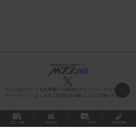
臨床検査の総合情報サイト
MTJ ONEについて
会社概要
利用規約
プライバシーポリシー
サイトポリシー
よくあるご質問
広告掲載について
お問い合わせ
All documents,images and photographs contained in this site belong
to JIHO,Inc.
Use of these documents, images and photographs is
strictly prohibited.Copyright (C) JIHO,Inc.
企画・連載
製品検索
イベント・研修会
検査用語集