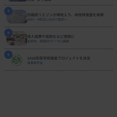
げにつながるのか、注目したいです。（河）
3
日臨技リエゾンが現地入り、病院検査室を視察
8月8・9両日にはDVT検診へ
4
導入経費や高齢化など課題に
全医共、検査DXテーマに議論
5
2026年度学術推進プロジェクトを決定
検査医学会