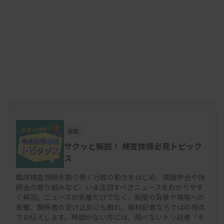
作成委員会が進めました。厚生労働省医政局や日本
規格協会をはじめ、日本臨床検査医学会や日本臨床
衛生検査技師会、日本衛生検査所協会、日本臨床検
査薬協会、日本適合性認定協会などの関連学会・団
体から推薦されたメンバー約20人で構成されていま
す。
2024年6月から始まった原案の検討は同年12月に最
連載
終調整を終えており、JISCの部会や専門委員会での
サクッと解説！ 検査技師必見トピック
審議に8カ月程度かかる見込みです。必要な手続き
ス
を経てISO 15189のJISとして制定され、今年の秋ご
臨床検査技師を取り巻く行政の動きをはじめ、関連学会や技
ろに官報公示される見通しです。
師会の取り組みなど、いま注目すべきニュースをわかりやす
く解説。ニュースの表層だけでなく、制度の背景や現場への
影響、関係者の受け止めにも触れ、取材記者ならではの視点
でお伝えします。時間がない方には、飛べないトリ記者「キ