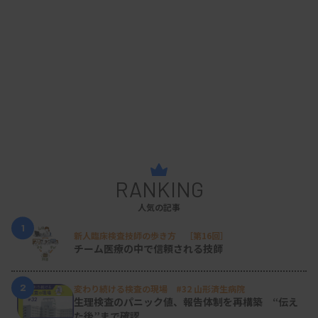
15189の認定を取得していない施設でも、要求事項
について学びやすい環境が整うことは有意義といえ
るでしょう。
ただ、どんなに環境が整えられても、実際に学ぶか
どうかは施設の長や検査室の責任者の考え方次第か
もしれません。また、学んだことを自施設の検査室
に落とし込めるかどうかが今後の課題になると思い
RANKING
ます。
人気の記事
1
新人臨床検査技師の歩き方 ［第16回］
チーム医療の中で信頼される技師
JISは、それぞれの検査室が現状に改めて向き合
い、これまで以上に検査の質や精度の改善に取り組
2
変わり続ける検査の現場 #32 山形済生病院
生理検査のパニック値、報告体制を再構築 “伝え
むきっかけになるでしょうか。国内の検査室の底上
た後”まで確認