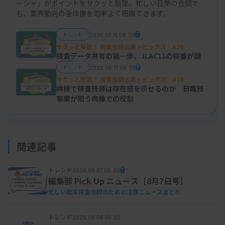
正確な和訳や解説を示す
ーシャ」がポイントをサクッと整理。忙しい日常の合間で
も、業界動向の全体像を効率よく把握できます。
JISは製品やサービスの標準化のために制定される
トレンド
2026.07.15 06:00
日本の国家規格です。国際規格との整合性が求めら
サクッと解説！ 検査技師必見トピックス #20
れるため、JISの原案にはISO 15189の要求事項で使
検査データ共有の第一歩、JLAC11の採番が鍵
トレンド
2026.06.17 06:00
われている用語や定義などの翻訳を正確に落とし込
サクッと解説！ 検査技師必見トピックス #19
んでいます。また、ISO 15189の要求事項の理解を
病棟で検査技師は存在感を示せるのか 日臨技
事業が問う病棟での役割
深めるための分かりやすい解説も併せて示される予
定です。価格もISO 15189:2022の対訳版（税込み6
万3481円）の「10分の1程度」（宮地氏）で購入で
関連記事
きる見込みで、小規模施設でも手が届きやすくなり
そうです。
トレンド
2026.08.07 05:00
編集部 Pick Up ニュース［8月7日号］
忙しい臨床検査技師のための注目ニュースまとめ
一方、JISには第三者機関からの適合性審査、認証
トレンド
2026.08.06 05:20