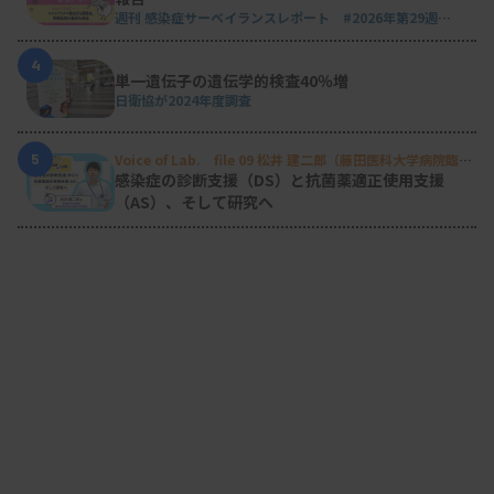
週刊 感染症サーベイランスレポート #2026年第29週
（2026.7.13 - 7.19）
4
単一遺伝子の遺伝学的検査40％増
日衛協が2024年度調査
5
Voice of Lab. file 09 松井 建二郎（藤田医科大学病院臨床
検査部微生物遺伝子検査室
）
感染症の診断支援（DS）と抗菌薬適正使用支援
（AS）、そして研究へ