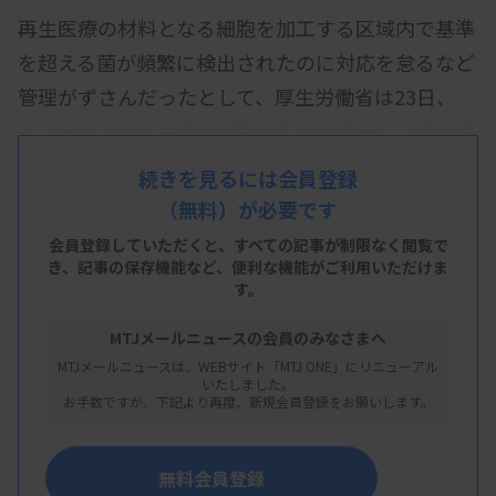
再生医療の材料となる細胞を加工する区域内で基準
を超える菌が頻繁に検出されたのに対応を怠るなど
管理がずさんだったとして、厚生労働省は23日、
「コージンバイオ埼玉細胞加工センター」（埼玉県
坂戸市）に、再生医療等安全性確保法に基づく改善
続きを見るには会員登録
命令を出した。同センターで加工した細胞を投与さ
（無料）が必要です
れた患者が死亡する事案が昨年8月に発生し、関連
会員登録していただくと、すべての記事が制限なく閲覧で
する細胞の製造を停止する緊急命令が出ていた。
き、
記事の保存機能など、便利な機能がご利用いただけま
す。
同省は昨年9月に立ち入り検査を実施。同年7、8月
MTJメールニュースの会員のみなさまへ
に細胞加工の区域内で管理基準を超える量の菌を頻
MTJメールニュースは、WEBサイト「MTJ ONE」にリニューアル
繁に検出したとの記録があったが、センターは報告
いたしました。
お手数ですが、下記より再度、新規会員登録をお願いします。
や清浄などの対応をせずに製造を続けていた。他に
も原料の品質管理の不備や、手順書で定めた年1回
無料会員登録
の細胞加工物の品質点検を行わないなど複数の違反