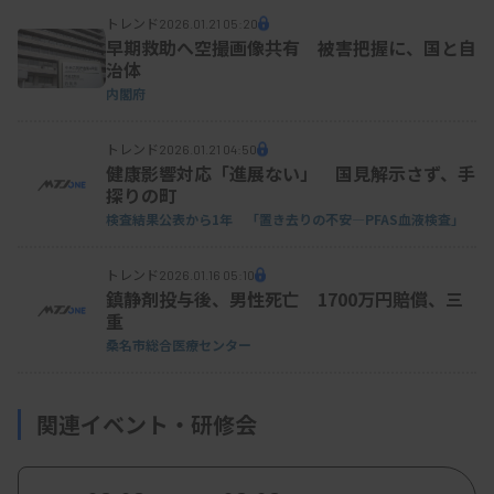
トレンド
2026.01.21 05:20
早期救助へ空撮画像共有 被害把握に、国と自
治体
内閣府
トレンド
2026.01.21 04:50
健康影響対応「進展ない」 国見解示さず、手
探りの町
検査結果公表から1年 「置き去りの不安―PFAS血液検査」
トレンド
2026.01.16 05:10
鎮静剤投与後、男性死亡 1700万円賠償、三
重
桑名市総合医療センター
関連イベント・研修会