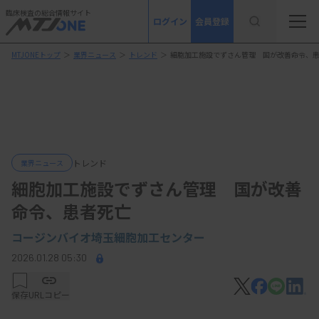
臨床検査の総合情報サイト
ログイン
会員登録
MTJONEトップ
＞
業界ニュース
＞
トレンド
＞
細胞加工施設でずさん管理 国が改善命令、
トレンド
業界ニュース
細胞加工施設でずさん管理 国が改善
命令、患者死亡
コージンバイオ埼玉細胞加工センター
2026.01.28 05:30
保存
URLコピー