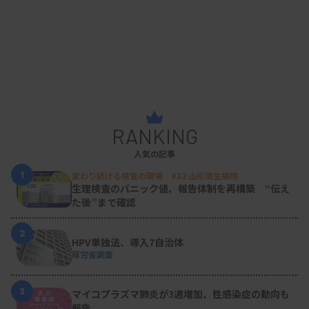
RANKING
人気の記事
1
変わり続ける検査の現場 #32 山形済生病院
生理検査のパニック値、報告体制を再構築 “伝え
た後”まで確認
2
HPV単独法、導入7自治体
厚労省調査
3
マイコプラズマ肺炎が3週増加、性感染症の動向も
報告