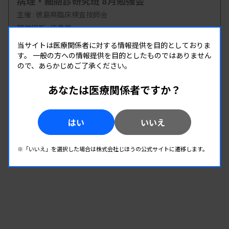
病理・細胞診研究班 8月勉強会
主催 :
徳島県臨床検査技師会
開催場所 : 徳島県
病理・細胞
当サイトは医療関係者に対する情報提供を目的としておりま
す。
一般の方への情報提供を目的としたものではありません
ので、あらかじめご了承ください。
08.23
08.23
-
2026.
（日）
2026.
（日）
あなたは医療関係者ですか？
第30回兵庫県医学検査学会・第46回丹但地区
研究発表会
はい
いいえ
主催 :
兵庫県臨床検査技師会
開催場所 : 兵庫県
※「いいえ」を選択した場合は株式会社じほうの公式サイトに遷移します。
管理運営
病理・細胞