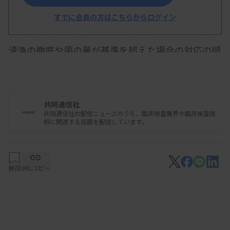
が確認された。
すでに会員の方はこちらからログイン
同省は「安全性の観点で重大な懸念がある」とし、
清浄の徹底や菌の量が基準を超えた場合の対応の順
守などをセンターに求めた。患者の死亡原因の調査
も続けている。
昨年8月、東京都中央区の「ティーエスクリニッ
共同通信社
共同通信社の配信ニュースのうち、臨床検査業界や臨床検査技
ク」で自由診療の再生医療を受け、本人の脂肪由来
師に関連する話題を配信しています。
の幹細胞を投与された50代女性が急変し死亡。セン
ターは関連する細胞の製造を一時停止する緊急命令
を受けた。クリニックは事案発生直後に名称を変更
保存
URLコピー
した後、昨年11月に医療機関の廃止届を出した。