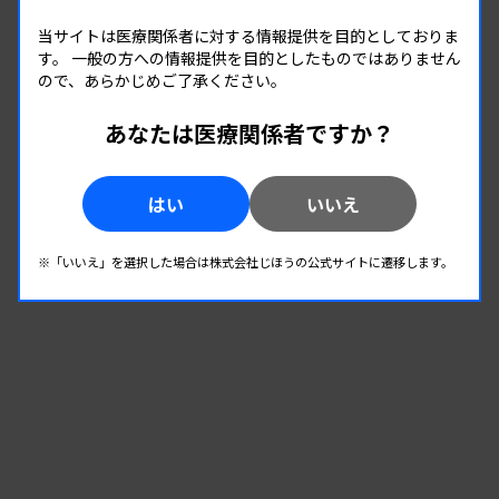
管理運営
当サイトは医療関係者に対する情報提供を目的としておりま
す。
一般の方への情報提供を目的としたものではありません
08.20
08.20
ので、あらかじめご了承ください。
-
2026.
（木）
2026.
（木）
第8回臨床検査技師のための キャリア形成 セミ
あなたは医療関係者ですか？
ナー
主催 :
愛知県有志グループ
はい
いいえ
開催場所 : WEB
管理運営
※「いいえ」を選択した場合は株式会社じほうの公式サイトに遷移します。