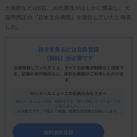
大阪府などは6日、20代男性がはしかに感染し、大
阪市西区の「日本生命病院」を受診していたと発表
した。
男性は2日午前10時半～正午ごろの間、病院の2階
に滞在し、不特定多数に接触した可能性がある。は
続きを見るには会員登録
（無料）が必要です
しかは感染力が強く、施設の利用者で19日までに疑
わしい症状が出た場合には、事前に連絡の上医療機
会員登録していただくと、すべての記事が制限なく閲覧で
き、
記事の保存機能など、便利な機能がご利用いただけま
関を受診するよう呼びかけている。府などによる
す。
と、男性は1月29日に発熱などの症状が出た。同28
MTJメールニュースの会員のみなさまへ
日と29日には、大阪メトロ中央線九条―阿波座間
MTJメールニュースは、WEBサイト「MTJ ONE」にリニューアル
と、千日前線谷町九丁目―阿波座間を利用してい
いたしました。
お手数ですが、下記より再度、新規会員登録をお願いします。
た。
男性は検査のため今月2日に同病院を訪れ、4日に陽
無料会員登録