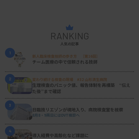
RANKING
人気の記事
1
新人臨床検査技師の歩き方 ［第16回］
チーム医療の中で信頼される技師
2
変わり続ける検査の現場 #32 山形済生病院
生理検査のパニック値、報告体制を再構築 “伝え
た後”まで確認
3
日臨技リエゾンが現地入り、病院検査室を視察
8月8・9両日にはDVT検診へ
4
導入経費や高齢化など課題に