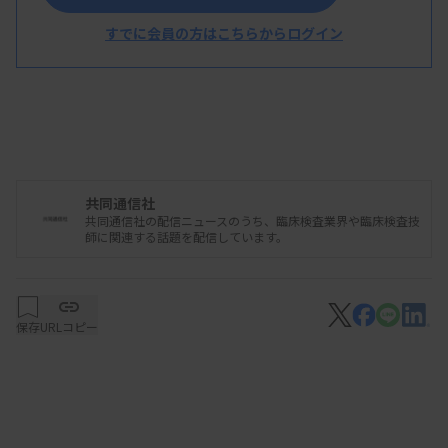
性が確認された。渡航歴はなく、市が感染経路を調
べている。
すでに会員の方はこちらからログイン
共同通信社
共同通信社の配信ニュースのうち、臨床検査業界や臨床検査技
師に関連する話題を配信しています。
保存
URLコピー