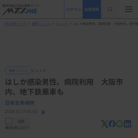
臨床検査の総合情報サイト
ログイン
会員登録
MTJONEトップ
＞
業界ニュース
＞
トレンド
＞
はしか感染男性、病院利用 大阪市内、地下
トレンド
業界ニュース
はしか感染男性、病院利用 大阪市
内、地下鉄乗車も
日本生命病院
2026.02.13 05:50
保存
URLコピー