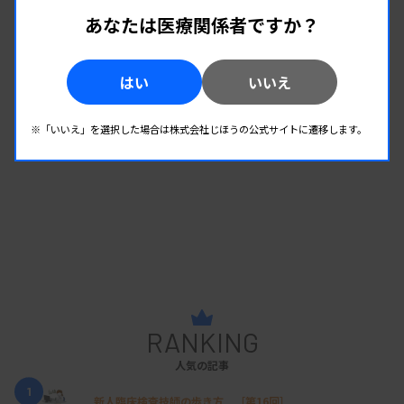
向も報告
あなたは医療関係者ですか？
週刊 感染症サーベイランスレポート #2026年第29週
（2026.7.13 - 7.19）
はい
いいえ
※「いいえ」を選択した場合は株式会社じほうの公式サイトに遷移します。
RANKING
人気の記事
1
新人臨床検査技師の歩き方 ［第16回］