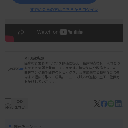
すでに会員の方はこちらからログイン
MTJ編集部
臨床検査業界の“いま”を的確に捉え、臨床検査技師一人ひとり
を支える情報を発信していきます。検査制度や政策をはじめ、
関係学会や職能団体のトピックス、装置試薬など技術革新の動
向まで幅広く取材・編集。ニュース以外の連載、企画、動画も
お届けしていきます。
保存
URLコピー
関連キーワード