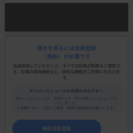
直近1週間の「MTJ ONE」配信ニュースから注目記
事5本をピックアップ。それぞれのニュースをスラ
イド1枚にまとめているので、通勤中や休憩中など
の隙間時間にサッとチェックできます。リニューア
ルにあわせ、AI音声の読み上げ機能もパワーアッ
続きを見るには会員登録
プ！ 耳だけで最新情報をキャッチし、多忙な毎日
（無料）が必要です
でも無理なくニュースに触れられます。
会員登録していただくと、すべての記事が制限なく閲覧で
き、
記事の保存機能など、便利な機能がご利用いただけま
す。
MTJメールニュースの会員のみなさまへ
MTJメールニュースは、WEBサイト「MTJ ONE」にリニューアル
いたしました。
お手数ですが、下記より再度、新規会員登録をお願いします。
無料会員登録