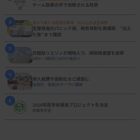
チーム医療の中で信頼される技師
2
変わり続ける検査の現場 #32 山形済生病院
生理検査のパニック値、報告体制を再構築 “伝え
た後”まで確認
3
日臨技リエゾンが現地入り、病院検査室を視察
8月8・9両日にはDVT検診へ
4
導入経費や高齢化など課題に
全医共、検査DXテーマに議論
5
2026年度学術推進プロジェクトを決定
検査医学会