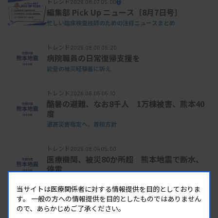
トレンド
2026.08.07 05:00
編集部 Pick Up ニュース［8月7日号］
忙しい臨床検査技師のための注目ニュースまとめ
トレンド
2026.08.06 05:20
病院職員の日常復帰支援を
能登の被災経験基に訴え
トレンド
2026.08.05 05:10
酷暑の避難、なお8千人 1万棟被害、熊本40
度
激甚災害指定へ、首相方針
トレンド
2026.08.04 05:00
医療機関、被災80か所超 熊本地震で断水、
停電
診療不可「命に関わる」
当サイトは医療関係者に対する情報提供を目的としておりま
す。
一般の方への情報提供を目的としたものではありません
トレンド
2026.08.03 06:10
ので、あらかじめご了承ください。
マイコプラズマ肺炎が3週増加、性感染症の動