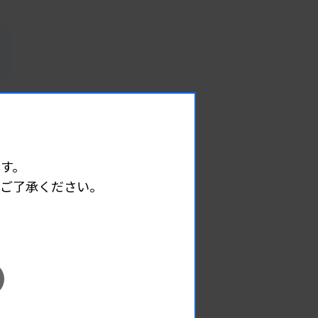
す。
めご了承ください。
EVENT
イベント情報
08.09
2026.
（日）
東部地区 広島県精度管理報告会
主催 :
広島県臨床検査技師会