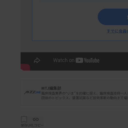
すでに会員
MTJ編集部
臨床検査業界の“いま”を的確に捉え、臨床検査技師一
団体のトピックス、装置試薬など技術革新の動向まで幅
保存
URLコピー