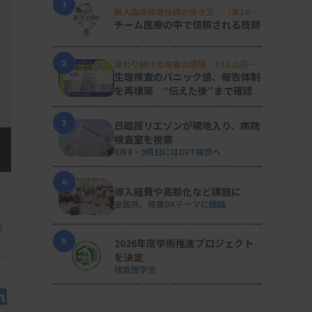
1
新人臨床検査技師の歩き方 ［第16
回］
チーム医療の中で信頼される技師
2
変わり続ける検査の現場 #32 山形済
生病院
生理検査のパニック値、報告体制
を再構築 “伝えた後”まで確認
3
日臨技リエゾンが現地入り、病院
検査室を視察
8月8・9両日にはDVT検診へ
4
導入経費や高齢化など課題に
全医共、検査DXテーマに議論
能
5
2026年度学術推進プロジェクト
を決定
検査医学会