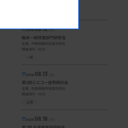
開催場所 : 広島県
管理運営
08.12
2026.
（水）
臨床一般検査部門研修会
主催 :
沖縄県臨床検査技師会
開催場所 : WEB
一般
08.13
2026.
（木）
第3回心エコー症例検討会
主催 :
徳島県臨床検査技師会
開催場所 : WEB
生理
08.16
2026.
（日）
第2回 血液検査班研修会