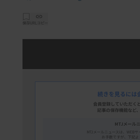
保存
URLコピー
先週配信分のニュースから5本のエッセンス
ールとして是非ご覧ください。
続きを見るには
会員登録していただく
記事の保存機能など
MTJメール
MTJメールニュースは、WEBサ
お手数ですが、下記よ