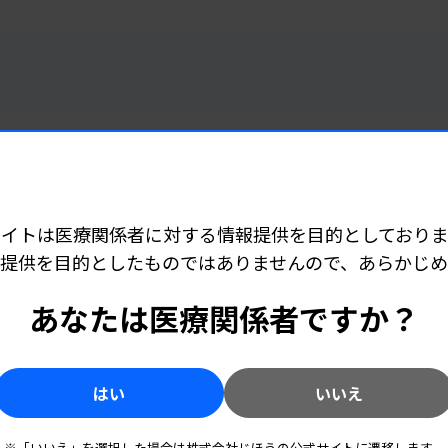
トレンド
2026.08.07 05:00
編集部 Pick Up ニュース［8月7日号］
サイトは医療関係者に対する情報提供を目的としておりま
忙しい臨床検査技師のための注目ニュースまとめ
提供を目的としたものではありませんので、あらかじ
トレンド
2026.07.31 05:00
5本を
編集部 Pick Up ニュース［7月31日号］
あなたは医療関係者ですか？
まとめ
忙しい臨床検査技師のための注目ニュースまとめ
！AI
報をキ
はい
いいえ
※「いいえ」を選択した場合は株式会社じほうの公式サイトに遷移します。