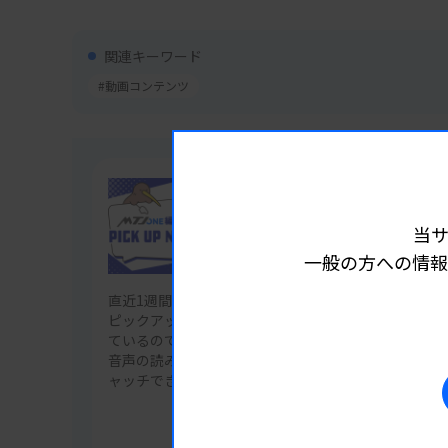
関連キーワード
#動画コンテンツ
企画
当
編集部 Pick Up ニュース
一般の方への情報
直近1週間の「MTJ ONE」配信ニュースから注目記事
ピックアップ。それぞれのニュースをスライド1枚に
ているので、通勤中や休憩中などの隙間時間にチェック
音声の読み上げ機能で、多忙な日々も耳だけで最新情
ャッチできます。
記事一覧を見る