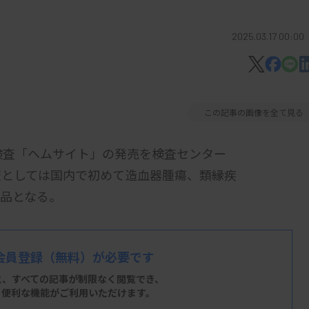
2025.03.17 00:00
この記事の画像を全て見る
検査「ヘムサイト」の発売を検査センター
査としては国内で初めて造血器腫瘍、類縁疾
品となる。
や悪性リンパ腫、多発性骨髄腫など。造血
会員登録
（無料）が必要です
液を検体として、薬事承認（認証）されてい
と、すべての記事が制限なく閲覧でき、
的なゲノムプロファイルを取得する。
、便利な機能がご利用いただけます。