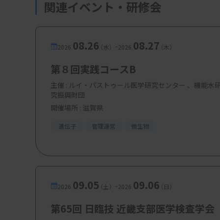
関連イベント・研修会
08.26
08.27
-
2026.
（水）
2026.
（木）
第８回実践コースB
主催 :
ルイ・パストゥール医学研究センター 、機能水
究振興財団
開催場所 : 滋賀県
遺伝子
管理運営
微生物
09.05
09.06
-
2026.
（土）
2026.
（日）
第65回 日臨技 近畿支部医学検査学会