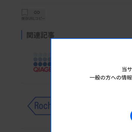
保存
URLコピー
関連記事
製品
製品
2025.09.12 07:00
バルバーサのCDxが保険適用
当
ットRGQ キアゲン」
キアゲン
一般の方への情報
製品
製品
2025.09.12 07:01
【新発売】アルツハイマー
ロシュD