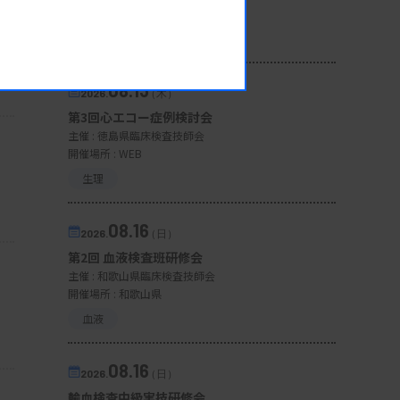
開催場所 : WEB
一般
08.13
2026.
（木）
第3回心エコー症例検討会
主催 :
徳島県臨床検査技師会
開催場所 : WEB
生理
08.16
2026.
（日）
第2回 血液検査班研修会
主催 :
和歌山県臨床検査技師会
開催場所 : 和歌山県
血液
08.16
2026.
（日）
輸血検査中級実技研修会