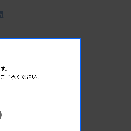
出キ
す。
めご了承ください。
EVENT
イベント情報
08.12
2026.
（水）
臨床一般検査部門研修会
主催 :
沖縄県臨床検査技師会