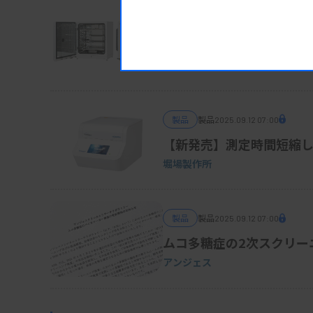
製品
製品
2025.09.12 07:02
【新発売】独自の加湿制御機能
PHC
製品
製品
2025.09.12 07:00
【新発売】測定時間短縮した血液
堀場製作所
製品
製品
2025.09.12 07:00
ムコ多糖症の2次スクリー
アンジェス