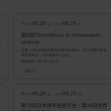
08.29
08.29
-
2026.
（土）
2026.
（土）
第6回Thrombosis ＆ Hemostasis
semina
研
主催 :
北陸血液凝固異常症連絡協議会、石川県臨床衛生
検査技師会、中外製薬株式会社
開催場所 : 石川県 | WEB
遺伝子
09.26
09.27
-
2026.
（土）
2026.
（日）
第75回日本医学検査学会・第36回世界