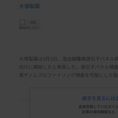
大塚製薬
保存
URLコピー
大塚製薬は3月3日、造血器腫瘍遺伝子パネル
向けに開始したと発表した。遺伝子パネル検
患ゲノムプロファイリング検査を可能にした製
対象となる造血器腫瘍は、急性骨髄性白血病
続きを見るには
器腫瘍の腫瘍細胞、血液、骨髄液または体腔
会員登録していただく
る次世代シーケンサー（NGS）を使って包括
記事の保存機能など