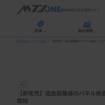
臨床検査の総合情報サイト
記事
製品検索
MTJONEトップ
＞
製品
＞
【新発売】造血器腫瘍のパネル検査「ヘム
製品
【新発売】造血器腫瘍のパネル検
開始