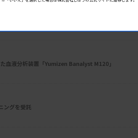
搭載の細胞培養装置「MCO-233AICUVHX-PJ」
分析装置「Yumizen Banalyst M120」
ニングを受託