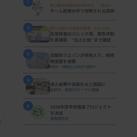
1
新人臨床検査技師の歩き方 ［第16
回］
チーム医療の中で信頼される技師
2
変わり続ける検査の現場 #32 山形済
生病院
生理検査のパニック値、報告体制
を再構築 “伝えた後”まで確認
3
日臨技リエゾンが現地入り、病院
検査室を視察
8月8・9両日にはDVT検診へ
4
導入経費や高齢化など課題に
全医共、検査DXテーマに議論
5
2026年度学術推進プロジェクト
を決定
検査医学会
能