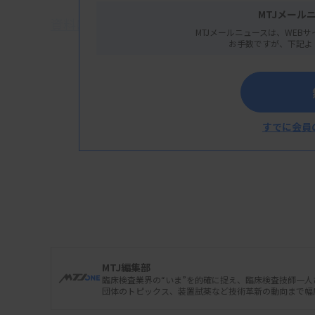
MTJメール
資料はこちら
MTJメールニュースは、WEBサ
お手数ですが、下記よ
すでに会員
MTJ編集部
臨床検査業界の“いま”を的確に捉え、臨床検査技師一
団体のトピックス、装置試薬など技術革新の動向まで幅