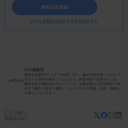
無料会員登録
化マーカーとして脳梗塞などの動脈血栓症に関連し
て血中濃度が上昇することが報告されており、バイ
すでに会員の方はこちらからログイン
オマーカーとしての活用が期待されているという。
今後、臨床情報の収集などに取り組みながら体外診
断薬として承認取得を目指す。
MTJ編集部
資料はこちら
臨床検査業界の“いま”を的確に捉え、臨床検査技師一人ひとり
を支える情報を発信していきます。検査制度や政策をはじめ、
関係学会や職能団体のトピックス、装置試薬など技術革新の動
向まで幅広く取材・編集。ニュース以外の連載、企画、動画も
お届けしていきます。
保存
URLコピー