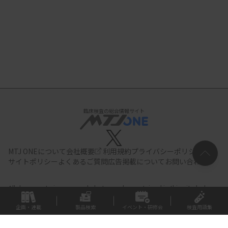
臨床検査の総合情報サイト
MTJ ONEについて
会社概要
利用規約
プライバシーポリシー
サイトポリシー
よくあるご質問
広告掲載について
お問い合わせ
All documents,images and photographs contained in this site belong
to JIHO,Inc.
Use of these documents, images and photographs is
strictly prohibited.Copyright (C) JIHO,Inc.
企画・連載
製品検索
イベント・研修会
検査用語集