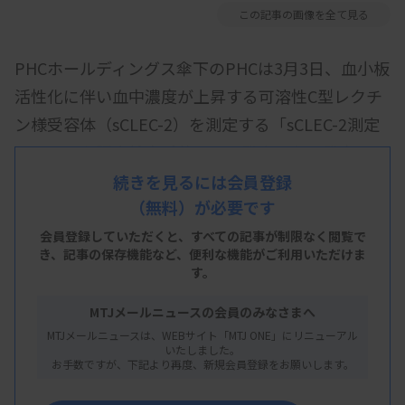
この記事の画像を全て見る
PHCホールディングス傘下のPHCは3月3日、血小板
活性化に伴い血中濃度が上昇する可溶性C型レクチ
ン様受容体（sCLEC-2）を測定する「sCLEC-2測定
キット」を認定検査試薬として発売したと発表し
た。山梨大学の井上克枝教授の研究グループが発見
続きを見るには会員登録
（無料）が必要です
したsCLEC-2を測定する。共同開発により、同社の
「全自動臨床検査システムSTACIA」の専用試薬とし
会員登録していただくと、すべての記事が制限なく閲覧で
き、
記事の保存機能など、便利な機能がご利用いただけま
て製品化した。
す。
MTJメールニュースの会員のみなさまへ
従来の血小板活性化マーカーは専用の採血が必要だ
MTJメールニュースは、WEBサイト「MTJ ONE」にリニューアル
が、sCLEC-2は通常の凝固検査と同様にクエン酸加
いたしました。
お手数ですが、下記より再度、新規会員登録をお願いします。
血漿検体を使用して測定できるため、より簡便に検
査を行うことが可能。また、sCLEC-2は血小板活性