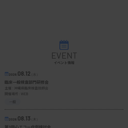
EVENT
イベント情報
08.12
2026.
（水）
臨床一般検査部門研修会
主催 :
沖縄県臨床検査技師会
開催場所 : WEB
一般
08.13
2026.
（木）
第3回心エコー症例検討会