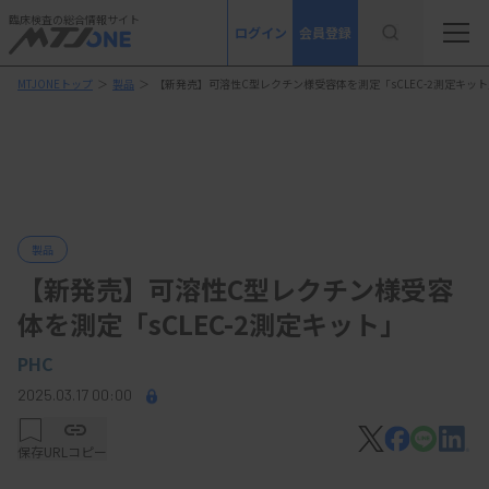
臨床検査の総合情報サイト
ログイン
会員登録
MTJONEトップ
＞
製品
＞
【新発売】可溶性C型レクチン様受容体を測定「sCLEC-2測定キット
製品
【新発売】可溶性C型レクチン様受容
体を測定「sCLEC-2測定キット」
PHC
2025.03.17 00:00
保存
URLコピー