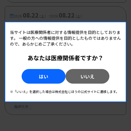
08.22
08.22
-
2026.
（土）
2026.
（土）
第2回 生物化学分析班研修会
当サイトは医療関係者に対する情報提供を目的としておりま
主催 :
和歌山県臨床検査技師会
す。
一般の方への情報提供を目的としたものではありません
開催場所 : 和歌山県
ので、あらかじめご了承ください。
臨床化学
あなたは医療関係者ですか？
08.22
08.22
-
2026.
（土）
2026.
（土）
はい
いいえ
第1回生物化学分析部門研修会
主催 :
宮崎県臨床検査技師会
※「いいえ」を選択した場合は株式会社じほうの公式サイトに遷移します。
開催場所 : 宮崎県
臨床化学