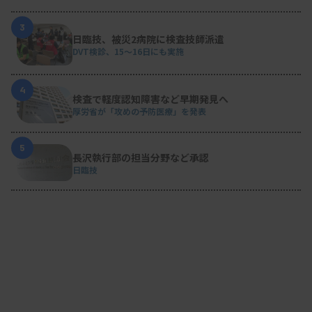
3
日臨技、被災2病院に検査技師派遣
DVT検診、15～16日にも実施
4
検査で軽度認知障害など早期発見へ
厚労省が「攻めの予防医療」を発表
5
長沢執行部の担当分野など承認
日臨技