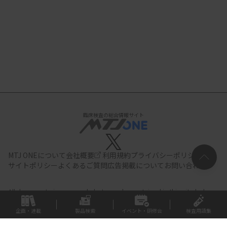
臨床検査の総合情報サイト
MTJ ONEについて
会社概要
利用規約
プライバシーポリシー
サイトポリシー
よくあるご質問
広告掲載について
お問い合わせ
All documents,images and photographs contained in this site belong
to JIHO,Inc.
Use of these documents, images and photographs is
strictly prohibited.Copyright (C) JIHO,Inc.
企画・連載
製品検索
イベント・研修会
検査用語集