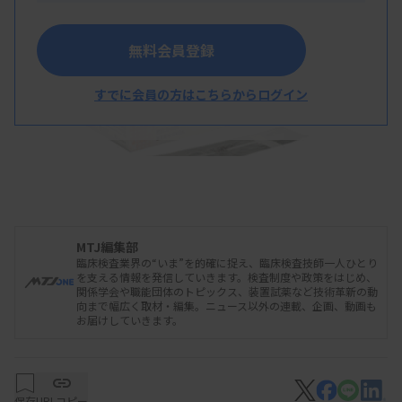
無料会員登録
すでに会員の方はこちらからログイン
GeneSoC 細菌前処理キット（鼻咽頭ぬぐい液用）
MTJ編集部
臨床検査業界の“いま”を的確に捉え、臨床検査技師一人ひとり
を支える情報を発信していきます。検査制度や政策をはじめ、
関係学会や職能団体のトピックス、装置試薬など技術革新の動
向まで幅広く取材・編集。ニュース以外の連載、企画、動画も
お届けしていきます。
保存
URLコピー