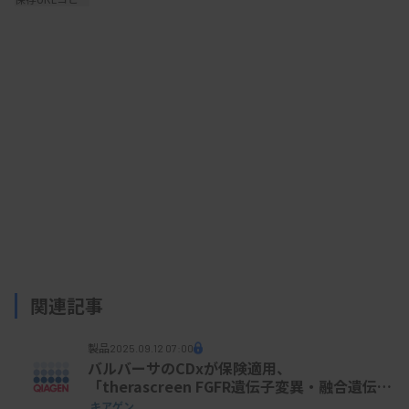
関連記事
製品
2025.09.12 07:00
バルバーサのCDxが保険適用、
「therascreen FGFR遺伝子変異・融合遺伝子
検出キットRGQ キアゲン」
キアゲン