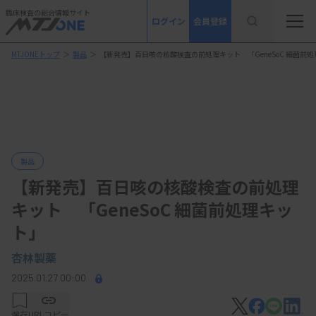
臨床検査の総合情報サイト
ログイン
会員登録
MTJONEトップ
＞
製品
＞
【新発売】百日咳の核酸検査の前処理キット 「GeneSoC 細菌前
製品
【新発売】百日咳の核酸検査の前処理
キット 「GeneSoC 細菌前処理キッ
ト」
杏林製薬
2025.01.27 00:00
保存
URLコピー