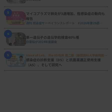
3
マイコプラズマ肺炎が3週増加、性感染症の動向も
報告
週刊 感染症サーベイランスレポート #2026年第29週
（2026.7.13 - 7.19）
4
単一遺伝子の遺伝学的検査40％増
日衛協が2024年度調査
5
Voice of Lab. file 09 松井 建二郎（藤田医科大学病院臨床
検査部微生物遺伝子検査室
）
感染症の診断支援（DS）と抗菌薬適正使用支援
（AS）、そして研究へ