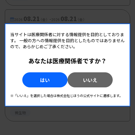
08.21
08.21
-
2026.
（金）
2026.
（金）
微生物検査研究班 初級研修会
当サイトは医療関係者に対する情報提供を目的としておりま
主催 :
東京都臨床検査技師会
す。
一般の方への情報提供を目的としたものではありません
開催場所 : WEB
ので、あらかじめご了承ください。
微生物
あなたは医療関係者ですか？
08.22
08.22
-
2026.
（土）
2026.
（土）
はい
いいえ
第2回 微生物検査班研修会
主催 :
和歌山県臨床検査技師会
※「いいえ」を選択した場合は株式会社じほうの公式サイトに遷移します。
開催場所 : 和歌山県 | WEB
微生物