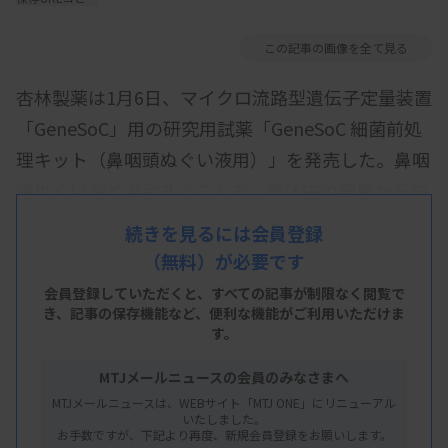
この記事の画像を全て見る
杏林製薬は1月6日、マイクロ流路型遺伝子定量装置
「GeneSoC」用の研究用試薬「GeneSoC 細菌前処
理キット（鼻咽頭ぬぐい液用）」を発売した。鼻咽
頭ぬぐい液と混合することで、検体中の細菌から核
酸を迅速・簡便に抽出できる。細菌前処理キットで
続きを見るには会員登録
の処理検体は同社製の百日咳菌核酸キット
（無料）が必要です
「GeneSoC 百日咳菌検出キット」の測定サンプル
会員登録していただくと、すべての記事が制限なく閲覧で
として直接使用できる。
き、
記事の保存機能など、便利な機能がご利用いただけま
す。
希望納入価格（24テスト分、税別）は1万3200円。
MTJメールニュースの会員のみなさまへ
MTJメールニュースは、WEBサイト「MTJ ONE」にリニューアル
いたしました。
資料はこちら
お手数ですが、下記より再度、新規会員登録をお願いします。