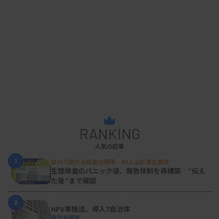
RANKING
人気の記事
1
変わり続ける検査の現場 #32 山形済生病院
生理検査のパニック値、報告体制を再構築 “伝え
た後”まで確認
2
HPV単独法、導入7自治体
厚労省調査