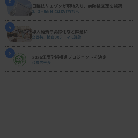
3
日臨技リエゾンが現地入り、病院検査室を視察
8月8・9両日にはDVT検診へ
4
導入経費や高齢化など課題に
全医共、検査DXテーマに議論
5
2026年度学術推進プロジェクトを決定
検査医学会