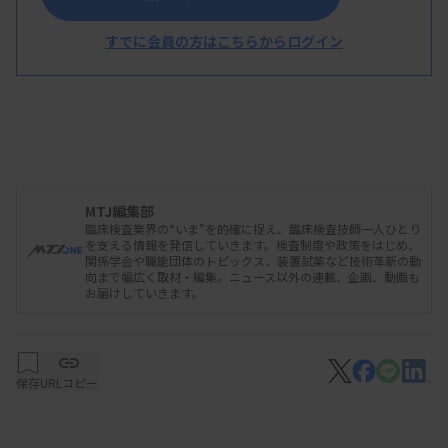
すでに会員の方はこちらからログイン
MTJ編集部
臨床検査業界の“いま”を的確に捉え、臨床検査技師一人ひとり
を支える情報を発信していきます。検査制度や政策をはじめ、
関係学会や職能団体のトピックス、装置試薬など技術革新の動
向まで幅広く取材・編集。ニュース以外の連載、企画、動画も
お届けしていきます。
保存
URLコピー