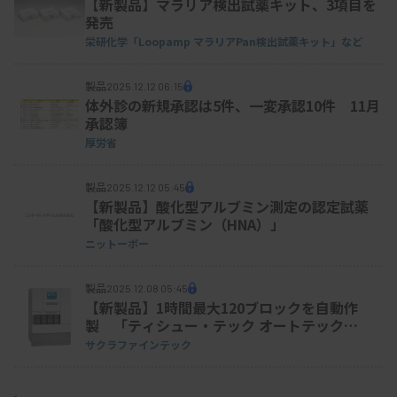
【新製品】マラリア検出試薬キット、3項目を
発売
栄研化学
「Loopamp マラリアPan検出試薬キット」など
製品
2025.12.12 06:15
体外診の新規承認は5件、一変承認10件 11月
承認簿
厚労省
製品
2025.12.12 05:45
【新製品】酸化型アルブミン測定の認定試薬
「酸化型アルブミン（HNA）」
ニットーボー
製品
2025.12.08 05:45
【新製品】1時間最大120ブロックを自動作
製 「ティシュー・テック オートテック
a120」
サクラファインテック