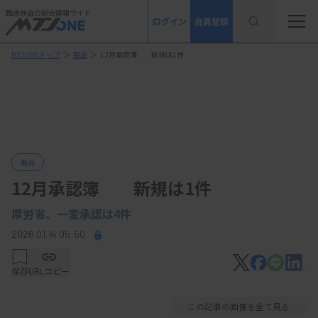
臨床検査の総合情報サイト
ログイン
会員登録
MTJONEトップ
＞
製品
＞
12月承認簿 新規は1件
製品
12月承認簿 新規は1件
厚労省、
一変承認は4件
2026.01.14 05:50
保存
URLコピー
この記事の画像を全て見る