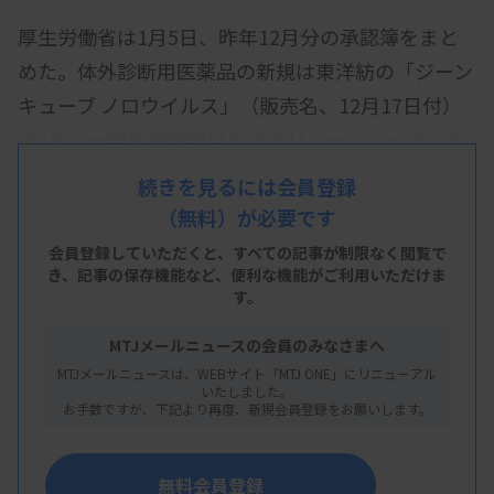
厚生労働省は1月5日、昨年12月分の承認簿をまと
めた。体外診断用医薬品の新規は東洋紡の「ジーン
キューブ ノロウイルス」（販売名、12月17日付）
の1件、一部変更承認はビオメリュー・ジャパンの
「BioFire血液培養パネル2」（12月4日付）など4件
続きを見るには会員登録
だった。
（無料）が必要です
一覧は次の通り。
会員登録していただくと、すべての記事が制限なく閲覧で
き、
記事の保存機能など、便利な機能がご利用いただけま
す。
MTJメールニュースの会員のみなさまへ
MTJメールニュースは、WEBサイト「MTJ ONE」にリニューアル
いたしました。
お手数ですが、下記より再度、新規会員登録をお願いします。
2025年12月承認簿
無料会員登録