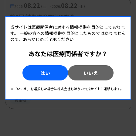
08.22
08.22
-
2026.
（土）
2026.
（土）
第2回 微生物検査班研修会
主催 :
和歌山県臨床検査技師会
当サイトは医療関係者に対する情報提供を目的としておりま
開催場所 : 和歌山県 | WEB
す。
一般の方への情報提供を目的としたものではありません
ので、あらかじめご了承ください。
微生物
あなたは医療関係者ですか？
08.22
08.22
-
2026.
（土）
2026.
（土）
はい
いいえ
2026年度第1回北信支部学習会
主催 :
長野県臨床検査技師会
※「いいえ」を選択した場合は株式会社じほうの公式サイトに遷移します。
開催場所 : 長野県
微生物