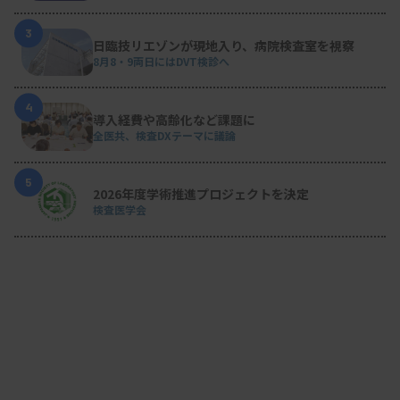
3
日臨技リエゾンが現地入り、病院検査室を視察
8月8・9両日にはDVT検診へ
4
導入経費や高齢化など課題に
全医共、検査DXテーマに議論
5
2026年度学術推進プロジェクトを決定
検査医学会