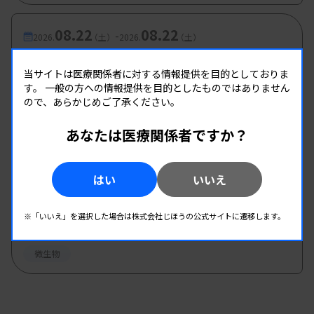
08.22
08.22
-
2026.
（土）
2026.
（土）
第2回 微生物検査班研修会
当サイトは医療関係者に対する情報提供を目的としておりま
主催 :
和歌山県臨床検査技師会
す。
一般の方への情報提供を目的としたものではありません
開催場所 : 和歌山県 | WEB
ので、あらかじめご了承ください。
微生物
あなたは医療関係者ですか？
08.22
08.22
-
2026.
（土）
2026.
（土）
はい
いいえ
2026年度第1回北信支部学習会
主催 :
長野県臨床検査技師会
※「いいえ」を選択した場合は株式会社じほうの公式サイトに遷移します。
開催場所 : 長野県
微生物