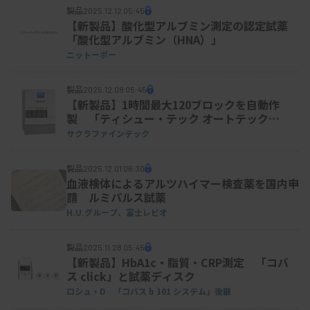
製品
体外診断用医薬品「Loopamp マラリア
2025.12.12 05:45
【新製品】酸化型アルブミン測定の認定試薬
Pan検出試薬キット」「Loopamp マラリ
「酸化型アルブミン（HNA）」
アPf検出試薬キット」「Loopamp マラ
ニットーボー
リアPv検出試薬キット」3項目同時新発売
のお知らせ
製品
2025.12.08 05:45
【新製品】1時間最大120ブロックを自動作
製 「ティシュー・テック オートテック
a120」
サクラファインテック
製品
2025.12.01 06:30
血液検体によるアルツハイマー検査薬を国内申
請 ルミパルス試薬
H.U.グループ、
富士レビオ
製品
2025.11.28 05:45
【新製品】HbA1c・脂質・CRP測定 「コバ
ス click」と試薬ディスク
ロシュ・D 「
コバス b 101 システム」後継