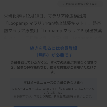
この記事の画像を全て見る
栄研化学は12月10日、マラリア原虫検出用
「Loopamp マラリアPan検出試薬キット」、熱帯
熱マラリア原虫用「Loopamp マラリアPf検出試薬
キット」、三日熱マラリア原虫用「Loopamp マラ
リアPv検出試薬キット」を12月26日に発売すると
続きを見るには会員登録
発表した。遺伝子増幅法であるLAMP法により、同
（無料）が必要です
社のリアルタイム濁度測定装置「LoopampEXIA」
会員登録していただくと、すべての記事が制限なく閲覧で
を用いて迅速・高感度に検出できる。
き、
記事の保存機能など、便利な機能がご利用いただけま
す。
マラリアは、熱帯・亜熱帯地域で流行している世界
MTJメールニュースの会員のみなさまへ
三大感染症の一つ。現在汎用されている顕微鏡法や
MTJメールニュースは、WEBサイト「MTJ ONE」にリニューアル
イムノクロマト法では、マラリア患者を見逃してし
いたしました。
お手数ですが、下記より再度、新規会員登録をお願いします。
まうケースがあり、より高感度で高精度な検出技術