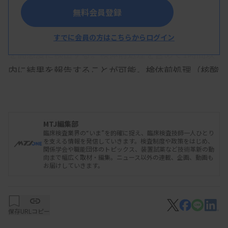
の開発が求められてきた。
無料会員登録
同試薬（2025年8月に国内製造販売承認を取得）
は、検体より抽出した核酸から40分でマラリア原虫
すでに会員の方はこちらからログイン
を高感度に検出する。検体前処理を含めて1時間以
内に結果を報告することが可能。検体前処理（核酸
抽出・精製）には、Loopamp 結核菌群検出試薬キ
ットで用いている「Loopamp PURE DNA抽出キッ
ト」を使用し、全血から簡単に核酸を抽出できる。
MTJ編集部
臨床検査業界の“いま”を的確に捉え、臨床検査技師一人ひとり
1原虫DNAの検出を実現したことから、治療の早期
を支える情報を発信していきます。検査制度や政策をはじめ、
関係学会や職能団体のトピックス、装置試薬など技術革新の動
開始や無症候感染者の発見などにも貢献できるとし
向まで幅広く取材・編集。ニュース以外の連載、企画、動画も
お届けしていきます。
ている。
希望納入価格は各5万7600円（税別）、包装単位は
各48テスト分。
保存
URLコピー