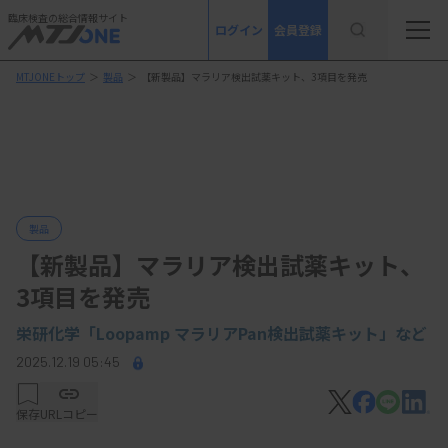
臨床検査の総合情報サイト
ログイン
会員登録
MTJONEトップ
＞
製品
＞
【新製品】マラリア検出試薬キット、3項目を発売
製品
【新製品】マラリア検出試薬キット、
3項目を発売
栄研化学
「Loopamp マラリアPan検出試薬キット」など
2025.12.19 05:45
保存
URLコピー