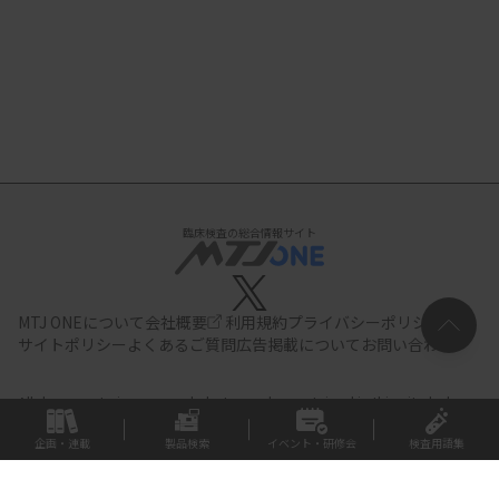
臨床検査の総合情報サイト
MTJ ONEについて
会社概要
利用規約
プライバシーポリシー
サイトポリシー
よくあるご質問
広告掲載について
お問い合わせ
All documents,images and photographs contained in this site belong
to JIHO,Inc.
Use of these documents, images and photographs is
strictly prohibited.Copyright (C) JIHO,Inc.
企画・連載
製品検索
イベント・研修会
検査用語集