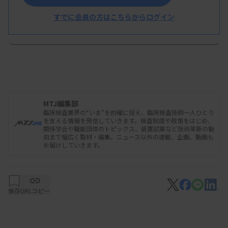
2026/02/04 17:07
プレスリリース
すでに会員の方はこちらからログイン
インフルエンザウイルス核酸キット
「GeneSoC ® FluA/B 検出キット」の製
造販売承認取得について
MTJ編集部
臨床検査業界の“いま”を的確に捉え、臨床検査技師一人ひとり
を支える情報を発信していきます。検査制度や政策をはじめ、
関係学会や職能団体のトピックス、装置試薬など技術革新の動
向まで幅広く取材・編集。ニュース以外の連載、企画、動画も
お届けしていきます。
保存
URLコピー