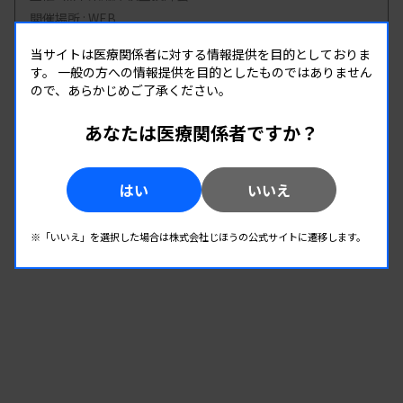
開催場所 : WEB
管理運営
当サイトは医療関係者に対する情報提供を目的としておりま
す。
一般の方への情報提供を目的としたものではありません
ので、あらかじめご了承ください。
08.20
08.20
-
2026.
（木）
2026.
（木）
あなたは医療関係者ですか？
第8回臨床検査技師のための キャリア形成 セミ
ナー
主催 :
愛知県有志グループ
はい
いいえ
開催場所 : WEB
※「いいえ」を選択した場合は株式会社じほうの公式サイトに遷移します。
管理運営