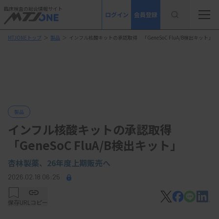
臨床検査の総合情報サイト
ログイン
会員登録
MTJONEトップ
＞
製品
＞
インフル核酸キットの承認取得 「GeneSoC FluA/B検出キット」
製品
インフル核酸キットの承認取得
「GeneSoC FluA/B検出キット」
杏林製薬、
26年度上期販売へ
2026.02.18 06:25
保存
URLコピー