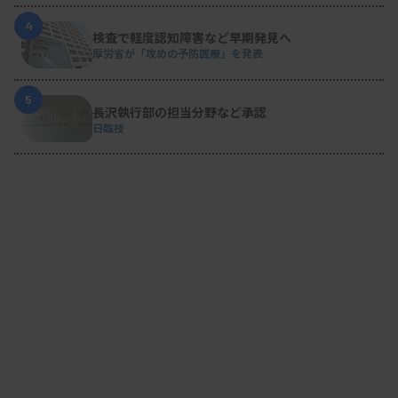
4
検査で軽度認知障害など早期発見へ
厚労省が「攻めの予防医療」を発表
5
長沢執行部の担当分野など承認
日臨技