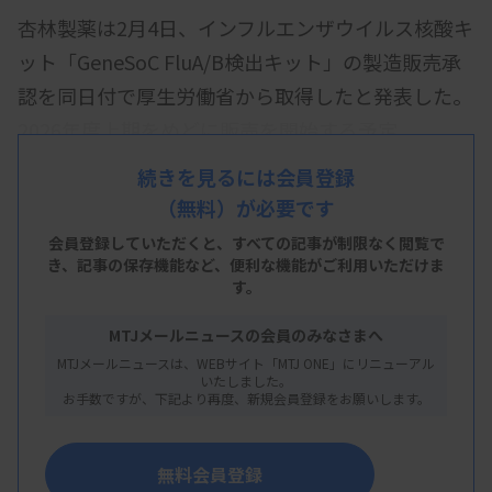
杏林製薬は2月4日、インフルエンザウイルス核酸キ
ット「GeneSoC FluA/B検出キット」の製造販売承
認を同日付で厚生労働省から取得したと発表した。
2026年度上期をめどに販売を開始する予定。
同キットは、「遺伝子解析装置 GeneSoC mini 2」
続きを見るには会員登録
（無料）が必要です
「遺伝子解析装置 GeneSoC mini」を用いて、A型と
B型インフルエンザウイルスを15分程度で鑑別して
会員登録していただくと、すべての記事が制限なく閲覧で
き、
記事の保存機能など、便利な機能がご利用いただけま
検出できる。既存の「GeneSoC インフルエンザウ
す。
イルスA/B 検出キット」と比較して、検出感度の向
MTJメールニュースの会員のみなさまへ
上と測定時間短縮を実現した。
MTJメールニュースは、WEBサイト「MTJ ONE」にリニューアル
いたしました。
お手数ですが、下記より再度、新規会員登録をお願いします。
無料会員登録