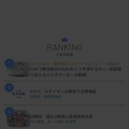
RANKING
人気の記事
1
Up to Date！ 臨床検査エキスパートレビュー # 輸血02
CAR-T療法後のICANSをどう予測するか——検査値
で捉えるバイオマーカーの動態
2
POCT、Dダイマーの使用で注意喚起
日臨技・振興協議会
3
日臨技、被災2病院に検査技師派遣
DVT検診、15～16日にも実施