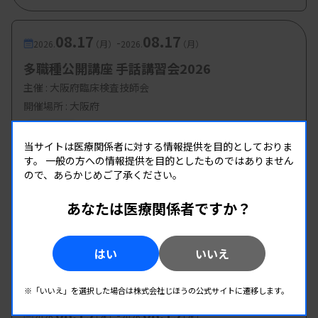
08.17
08.17
-
2026.
（月）
2026.
（月）
多職種公開講座 手話講習会2026
主催 :
大阪府臨床検査技師会
開催場所 : 大阪府
管理運営
当サイトは医療関係者に対する情報提供を目的としておりま
す。
一般の方への情報提供を目的としたものではありません
ので、あらかじめご了承ください。
08.19
08.19
-
2026.
（水）
2026.
（水）
第1回臨床検査総合部門研修会
あなたは医療関係者ですか？
主催 :
大分県臨床検査技師会
開催場所 : WEB
はい
いいえ
管理運営
※「いいえ」を選択した場合は株式会社じほうの公式サイトに遷移します。
08.19
08.19
-
2026.
（水）
2026.
（水）