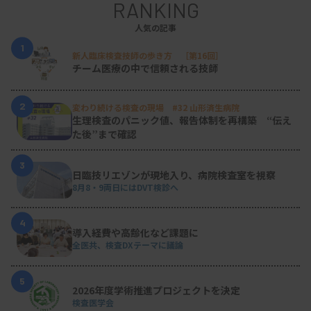
RANKING
人気の記事
1
新人臨床検査技師の歩き方 ［第16回］
チーム医療の中で信頼される技師
2
変わり続ける検査の現場 #32 山形済生病院
生理検査のパニック値、報告体制を再構築 “伝え
た後”まで確認
3
日臨技リエゾンが現地入り、病院検査室を視察
8月8・9両日にはDVT検診へ
4
導入経費や高齢化など課題に
全医共、検査DXテーマに議論
5
2026年度学術推進プロジェクトを決定
検査医学会