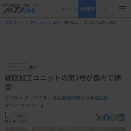
臨床検査の総合情報サイト
ログイン
会員登録
MTJONEトップ
＞
業界ニュース
＞
企業
＞
細胞加工ユニットの第1号が都内で稼働
企業
業界ニュース
細胞加工ユニットの第1号が都内で稼
働
ガウディ クリニカル、周辺医療機関から製造受託
2026.02.06 06:05
保存
URLコピー