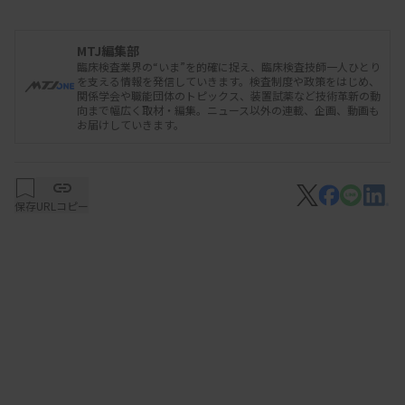
アに設置した。PRP（多血小板血漿）やASC（脂肪
由来幹細胞）の細胞加工の受託を開始した。同社で
MTJ編集部
臨床検査業界の“いま”を的確に捉え、臨床検査技師一人ひとり
は、キオスクを活用して、エリアの医療機関に培養
を支える情報を発信していきます。検査制度や政策をはじめ、
関係学会や職能団体のトピックス、装置試薬など技術革新の動
細胞を届けるネットワークを全国に構築していく方
向まで幅広く取材・編集。ニュース以外の連載、企画、動画も
お届けしていきます。
針。
保存
URLコピー