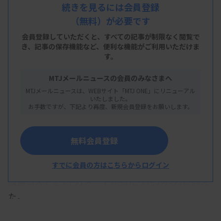
号が東京都中央区で稼働したと発表した。歯科、整
続きを見るには会員登録
（無料）が必要です
形外科の約20の周辺医療機関から細胞製造を受託
し、供給を開始した。第1号施設での検証を経て、3
会員登録していただくと、すべての記事が制限なく閲覧で
き、
記事の保存機能など、便利な機能がご利用いただけま
年後には都市部を中心に全国展開を狙う方針で、全
す。
国で数百台の導入を目指す。
MTJメールニュースの会員のみなさまへ
キオスクは、ビルのフロアなどにも設置可能なコン
MTJメールニュースは、WEBサイト「MTJ ONE」にリニューアル
いたしました。
パクトな細胞培養・加工ユニット。ユニット内に安
お手数ですが、下記より再度、新規会員登録をお願いします。
全キャビネットなどの装置を備え、細胞製造や保
管、解凍・調製、品質試験などを行う。2025年12
無料会員登録
月に再生医療等安全性確保法の細胞培養加工施設
（CPC）の許可を取得した。従来型施設と比較して
すでに会員の方はこちらからログイン
設置コストを1平方メートル当たり約3分の1に抑え
た。
第1号施設は、東京・日本橋にある会社ビルのフロ