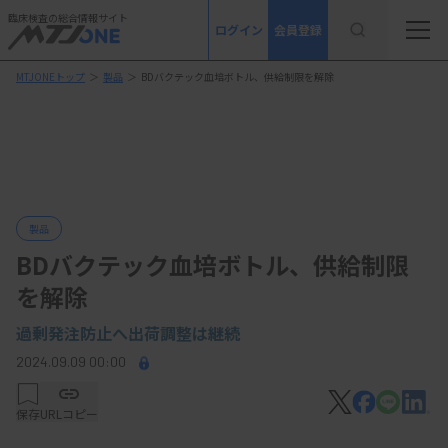
臨床検査の総合情報サイト
ログイン
会員登録
MTJONEトップ
＞
製品
＞
BDバクテック血培ボトル、供給制限を解除
製品
BDバクテック血培ボトル、供給制限
を解除
過剰発注防止へ出荷調整は継続
2024.09.09 00:00
保存
URLコピー