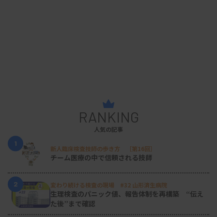
RANKING
人気の記事
1
新人臨床検査技師の歩き方 ［第16回］
チーム医療の中で信頼される技師
2
変わり続ける検査の現場 #32 山形済生病院
生理検査のパニック値、報告体制を再構築 “伝え
た後”まで確認