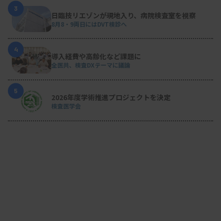
3
日臨技リエゾンが現地入り、病院検査室を視察
8月8・9両日にはDVT検診へ
4
導入経費や高齢化など課題に
全医共、検査DXテーマに議論
5
2026年度学術推進プロジェクトを決定
検査医学会