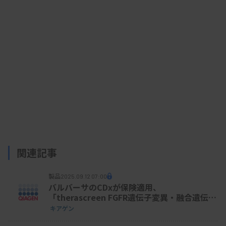
め、年内までは出荷調整を続ける。全ての製品につ
いて「2024年4月～6月の月平均出荷数」を上限と
する。
資料はこちら
関連記事
製品
2025.09.12 07:00
バルバーサのCDxが保険適用、
「therascreen FGFR遺伝子変異・融合遺伝子
検出キットRGQ キアゲン」
キアゲン