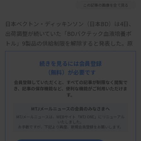
この記事の画像を全て見る
日本ベクトン・ディッキンソン（日本BD）は4日、
出荷調整が続いていた「BDバクテック血液培養ボ
トル」9製品の供給制限を解除すると発表した。原
因となっていた米国本社の製造委託先の製造ライン
不具合が解消し、生産量が回復したため。一部製品
続きを見るには会員登録
（無料）が必要です
は見込みより早い9月9日付で制限解除するが、過剰
な発注等を避けるため、2024年4月～6月までの
会員登録していただくと、すべての記事が制限なく閲覧で
き、
記事の保存機能など、便利な機能がご利用いただけま
「月平均出荷数」を上限とする出荷調整は続ける。
す。
MTJメールニュースの会員のみなさまへ
供給制限は2段階で解除する。9月9日付で先行解除
MTJメールニュースは、WEBサイト「MTJ ONE」にリニューアル
するのは、▽「BDバクテック20F小児用レズンボト
いたしました。
お手数ですが、下記より再度、新規会員登録をお願いします。
ルP」（カタログ番号：252489、442020）▽「BD
バクテック真菌・抗酸菌用ボトル（マイコF）」