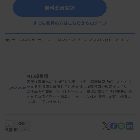
無料会員登録
（カタログ番号：252349、442288）―の4製品。
その後、10月1日付で、▽「BDバクテックプラステ
すでに会員の方はこちらからログイン
ィック好気・嫌気レズンボトルセット」（カタログ
番号：252474）▽「BDバクテック21F溶血タイプ
嫌気用ボトルP」（カタログ番号：442021）
▽「BDバクテック22F嫌気用レズンボトルP」（カ
タログ番号：442022）▽「BDバクテック23F好気
MTJ編集部
用レズンボトルP」（カタログ番号：442023）
臨床検査業界の“いま”を的確に捉え、臨床検査技師一人ひとり
▽「BDバクテック真菌・抗酸菌用ボトル（マイコ
を支える情報を発信していきます。検査制度や政策をはじめ、
関係学会や職能団体のトピックス、装置試薬など技術革新の動
F）」（カタログ番号：442794）―の5製品の制限
向まで幅広く取材・編集。ニュース以外の連載、企画、動画も
お届けしていきます。
を解除する。
同社は今後、卸業者と連携しながら通常時の供給水
保存
URLコピー
準に戻していく考えだが、過剰な出荷等を避けるた