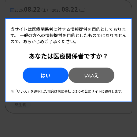
08.22
08.22
-
2026.
（土）
2026.
（土）
第2回 微生物検査班研修会
主催 :
和歌山県臨床検査技師会
当サイトは医療関係者に対する情報提供を目的としておりま
す。
一般の方への情報提供を目的としたものではありません
開催場所 : 和歌山県 | WEB
ので、あらかじめご了承ください。
微生物
あなたは医療関係者ですか？
08.22
08.22
-
2026.
（土）
2026.
（土）
はい
いいえ
2026年度第1回北信支部学習会
主催 :
長野県臨床検査技師会
※「いいえ」を選択した場合は株式会社じほうの公式サイトに遷移します。
開催場所 : 長野県
微生物