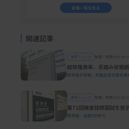
記事一覧を見る
関連記事
業界ニュース
制度・政策
2025.09.17
結核罹患率、足踏み状態
厚労省が年報、外国出生の若年患
業界ニュース
制度・政策
2025.09.17
第72回検査技師国試を告
厚労省、全国9か所で