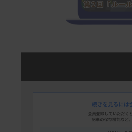
第1回シリーズは、検査技師の未来を考える上
す。解説するのは、日本臨床衛生検査技師の
部長の神戸翼氏。「イチから学ぶ選挙と政治 
と題し、検査技師目線で選挙や政治の仕組み
や待遇改善に向けた社会のルールを理解するコ
続きを見るには
編集部）
会員登録していただく
記事の保存機能など