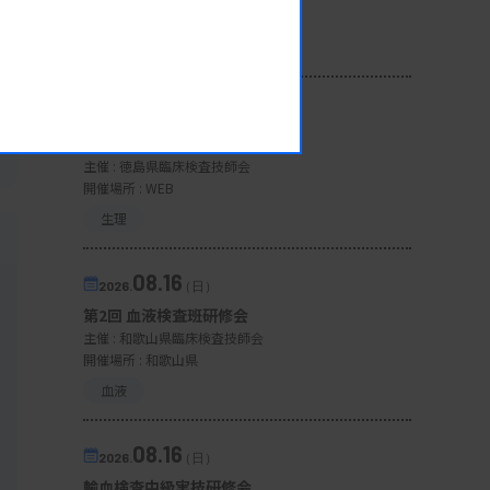
開催場所 : WEB
一般
08.13
2026.
（木）
第3回心エコー症例検討会
主催 :
徳島県臨床検査技師会
開催場所 : WEB
生理
08.16
2026.
（日）
第2回 血液検査班研修会
主催 :
和歌山県臨床検査技師会
開催場所 : 和歌山県
血液
08.16
2026.
（日）
輸血検査中級実技研修会