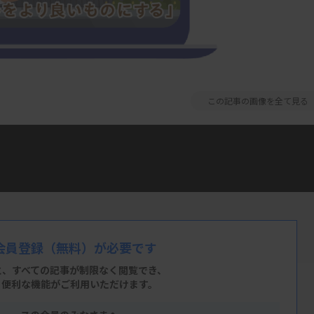
この記事の画像を全て見る
で不可欠な「選挙と政治」を取り上げま
政治連盟である日本臨床検査技師連盟の青年
～オール検査技師で開く未来～」(全3回）
を概説して頂きます。検査技師の職能の発展
ンテンツとして是非ご覧ください。（MTJ
会員登録
（無料）が必要です
と、すべての記事が制限なく閲覧でき、
、便利な機能がご利用いただけます。