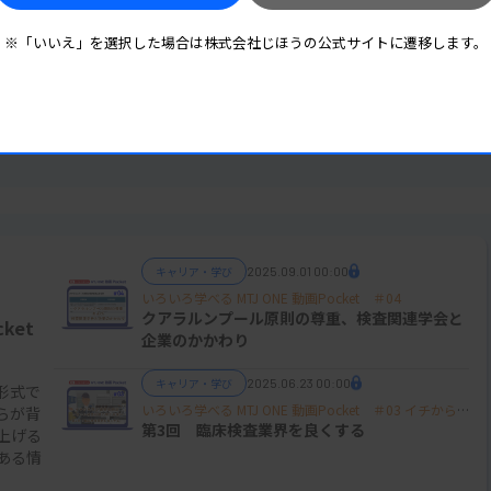
※「いいえ」を選択した場合は株式会社じほうの公式サイトに遷移します。
キャリア・学び
2025.09.01 00:00
いろいろ学べる MTJ ONE 動画Pocket ＃04
クアラルンプール原則の尊重、検査関連学会と
ket
企業のかかわり
キャリア・学び
2025.06.23 00:00
形式で
いろいろ学べる MTJ ONE 動画Pocket ＃03 イチから
らが背
学ぶ選挙と政治 ～オール検査技師で開く未来～
第3回 臨床検査業界を良くする
上げる
ある情