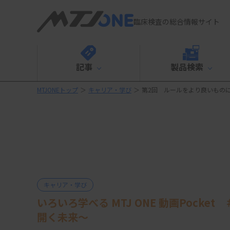
臨床検査の総合情報サイト
記事
製品検索
MTJONEトップ
＞
キャリア・学び
＞
第2回 ルールをより良いもの
キャリア・学び
いろいろ学べる MTJ ONE 動画Pock
開く未来～