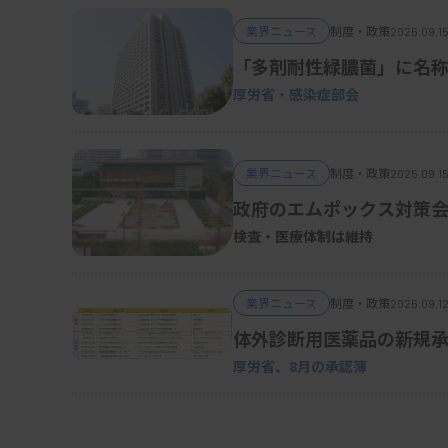
業界ニュース
制度・政策
2025.09.1
「多剤耐性緑膿菌」に名
厚労省・感染症部会
業界ニュース
制度・政策
2025.09.15
政府のエムポックス対策
検査・医療体制は維持
業界ニュース
制度・政策
2025.09.12
体外診断用医薬品の新規承
厚労省、8月の承認簿