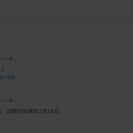
 07:00
続く
者が増加
 07:00
示 試験日は来年2月18日