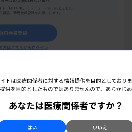
ニュースの会員のみなさまへ
イト「MTJ ONE」にリニューアルいたしました。
り再度、新規会員登録をお願いします。
無料会員登録
の方はこちらからログイン
サイトは医療関係者に対する情報提供を目的としておりま
提供を目的としたものではありませんので、あらかじ
あなたは医療関係者ですか？
学、早稲田大学大学院で政治・行政学を修了。企業、病院、研究機関勤務を経て、
017～2021年まで与党国会議員の政策顧問として国会対応に従事し、2024年11
はい
いいえ