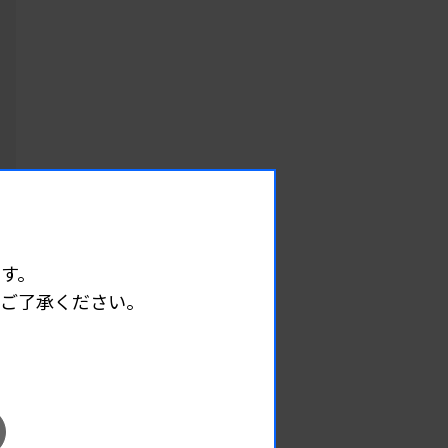
す。
めご了承ください。
EVENT
イベント情報
医
08.12
月
2026.
（水）
臨床一般検査部門研修会
主催 :
沖縄県臨床検査技師会