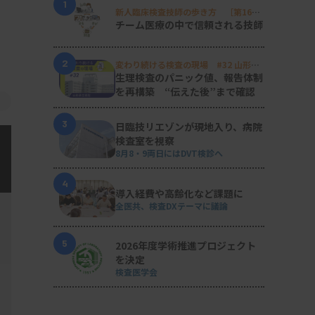
1
新人臨床検査技師の歩き方 ［第16
回］
チーム医療の中で信頼される技師
2
変わり続ける検査の現場 #32 山形済
生病院
生理検査のパニック値、報告体制
を再構築 “伝えた後”まで確認
3
日臨技リエゾンが現地入り、病院
検査室を視察
8月8・9両日にはDVT検診へ
4
導入経費や高齢化など課題に
全医共、検査DXテーマに議論
5
2026年度学術推進プロジェクト
を決定
検査医学会