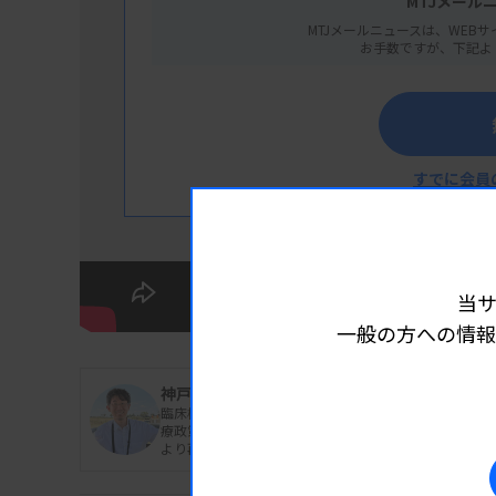
MTJメール
MTJメールニュースは、WEBサ
お手数ですが、下記よ
すでに会員
当
一般の方への情報
神戸 翼
臨床検査技師。慶應義塾大学大学院で医療マネジメント
療政策と医療経営を軸にしたシンクタンクを起業し現職。2
より再度政策顧問に就任した。