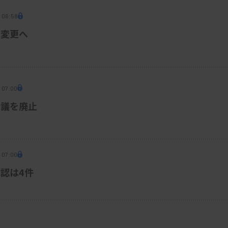
5 06:58
称変更へ
 07:00
会議を廃止
 07:00
認は4件