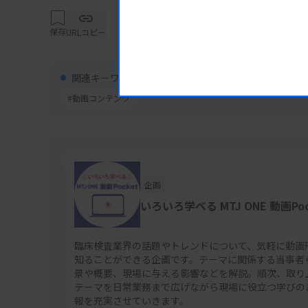
保存
URLコピー
関連キーワード
#動画コンテンツ
企画
いろいろ学べる MTJ ONE 動画Poc
臨床検査業界の話題やトレンドについて、気軽に動画
知ることができる企画です。テーマに関係する当事者
景や概要、現場に与える影響などを解説。順次、取り
テーマを日常業務まで広げながら現場に役立つ学びの
報を充実させていきます。