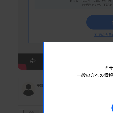
MTJメールニュースは、WEBサ
お手数ですが、下記よ
すでに会員
当
一般の方への情報
平野 純一