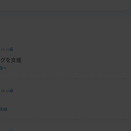
 07:02
ングを支援
備へ
9 06:59
夫婦