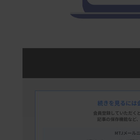
第4回は、検査機器・試薬の企業と、医療関係
ラルンプール（KL）原則」と日本臨床薬協会
薬協流通委員会の平野純一氏に解説して頂きま
学会や会合などに対する寄付、労務提供、広
続きを見るには
すく説明していただいています。学会や会合な
会員登録していただく
非、ご覧ください。（MTJ編集部）
記事の保存機能など
MTJメール