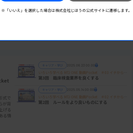
※「いいえ」を選択した場合は株式会社じほうの公式サイトに遷移します。
キャリア・学び
2025.06.23 00:00
いろいろ学べる MTJ ONE 動画Pocket ＃03 イチから
学ぶ選挙と政治 ～オール検査技師で開く未来～
第3回 臨床検査業界を良くする
ket
キャリア・学び
2025.05.14 00:00
いろいろ学べる MTJ ONE 動画Pocket ＃02 イチから
形式で
学ぶ選挙と政治 ～オール検査技師で開く未来～
第2回 ルールをより良いものにする
らが背
上げる
ある情