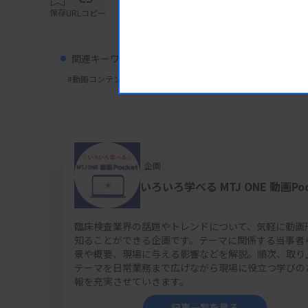
保存
URLコピー
関連キーワード
#動画コンテンツ
#ガイドライン/マニュアル
企画
いろいろ学べる MTJ ONE 動画Poc
臨床検査業界の話題やトレンドについて、気軽に動画
知ることができる企画です。テーマに関係する当事者
景や概要、現場に与える影響などを解説。順次、取り
テーマを日常業務まで広げながら現場に役立つ学びの
報を充実させていきます。
記事一覧を見る