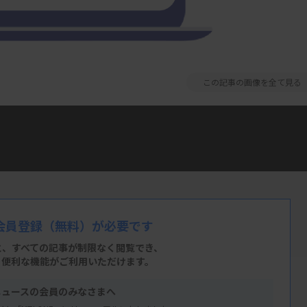
この記事の画像を全て見る
者との関係に関する倫理的なルール「クア
（臨薬協）の指針のポイントについて、臨
す。
告や共催に関する考え方について、分かりや
会員登録
（無料）が必要です
どの主催や運営に携わる機会がある方は是
と、すべての記事が制限なく閲覧でき、
、便利な機能がご利用いただけます。
ニュースの会員のみなさまへ