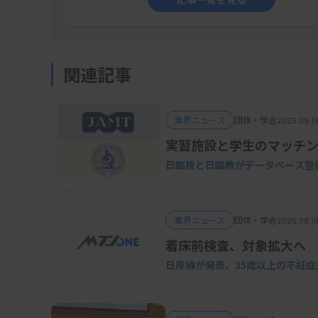
関連記事
業界ニュース
団体・学会
2025.09.19
実習施設と学生のマッチ
日臨技と日臨教がデータベース整
業界ニュース
団体・学会
2025.09.1
着床前検査、対象拡大へ
日産婦が発表、35歳以上の不妊症