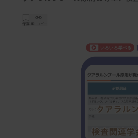
保存
URLコピー