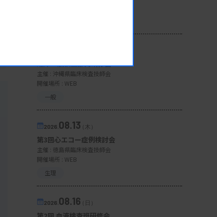
開催場所 : 広島県
管理運営
08.12
2026.
（水）
臨床一般検査部門研修会
主催 :
沖縄県臨床検査技師会
開催場所 : WEB
一般
08.13
2026.
（木）
第3回心エコー症例検討会
主催 :
徳島県臨床検査技師会
開催場所 : WEB
生理
08.16
2026.
（日）
第2回 血液検査班研修会