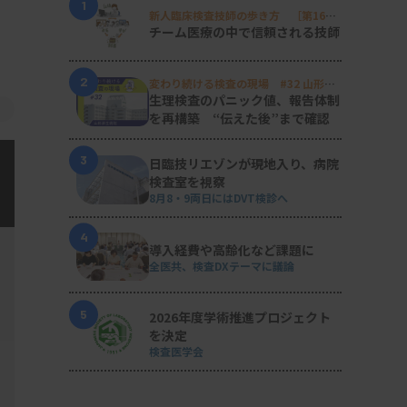
1
新人臨床検査技師の歩き方 ［第16
回］
チーム医療の中で信頼される技師
2
変わり続ける検査の現場 #32 山形済
生病院
生理検査のパニック値、報告体制
を再構築 “伝えた後”まで確認
3
日臨技リエゾンが現地入り、病院
検査室を視察
8月8・9両日にはDVT検診へ
4
導入経費や高齢化など課題に
全医共、検査DXテーマに議論
5
2026年度学術推進プロジェクト
を決定
検査医学会