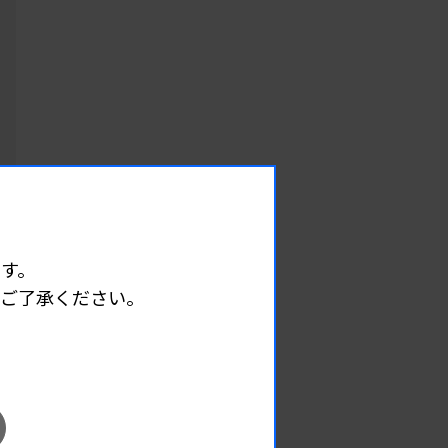
す。
めご了承ください。
EVENT
イベント情報
08.09
2026.
（日）
東部地区 広島県精度管理報告会
主催 :
広島県臨床検査技師会