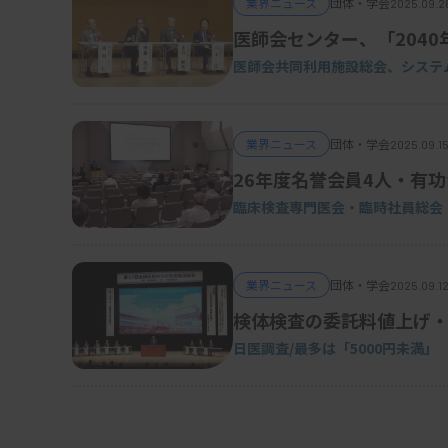
業界ニュース
団体・学会
2025.09.26
医師会センター、「204
医師会共同利用施設総会、システ
業界ニュース
団体・学会
2025.09.15
26年度名誉会員4人・有功
臨床検査専門医会・臨時社員総会
業界ニュース
団体・学会
2025.09.12
検体検査の委託料値上げ・
日医調査/最多は「5000円未満」