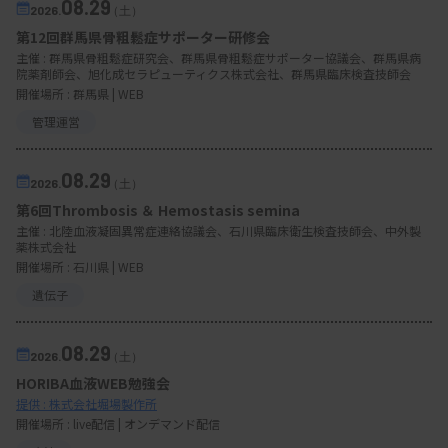
08.29
2026.
（土）
第12回群馬県骨粗鬆症サポーター研修会
主催 :
群馬県骨粗鬆症研究会、群馬県骨粗鬆症サポーター協議会、群馬県病
院薬剤師会、旭化成セラピューティクス株式会社、群馬県臨床検査技師会
開催場所 : 群馬県 | WEB
管理運営
08.29
2026.
（土）
第6回Thrombosis ＆ Hemostasis semina
主催 :
北陸血液凝固異常症連絡協議会、石川県臨床衛生検査技師会、中外製
薬株式会社
開催場所 : 石川県 | WEB
遺伝子
08.29
2026.
（土）
HORIBA血液WEB勉強会
提供 : 株式会社堀場製作所
開催場所 : live配信 | オンデマンド配信