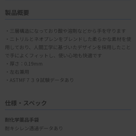
製品概要
・三層構造になっており酸や溶剤などから手を守ります
・ニトリルとネオプレンをブレンドした柔らかな素材を使
用しており、人間工学に基づいたデザインを採用したこと
で手によくフィットし、使い心地も快適です
・厚さ：0.19mm
・左右兼用
・ASTMF７３９試験データあり
仕様・スペック
耐化学薬品手袋
耐キシレン透過データあり