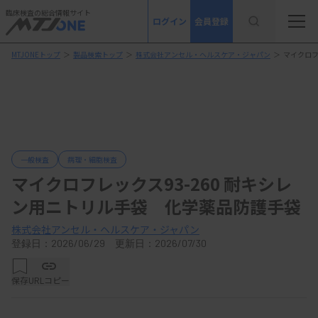
臨床検査の総合情報サイト
ログイン
会員登録
MTJONEトップ
＞
製品検索トップ
＞
株式会社アンセル・ヘルスケア・ジャパン
＞
マイクロフ
一般検査
病理・細胞検査
マイクロフレックス93-260 耐キシレ
ン用ニトリル手袋 化学薬品防護手袋
株式会社アンセル・ヘルスケア・ジャパン
登録日：2026/06/29 更新日：2026/07/30
保存
URLコピー