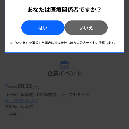
あなたは医療関係者ですか？
はい
いいえ
※「いいえ」を選択した場合は株式会社じほうの公式サイトに遷移します。
企業イベント
08.22
2026.
（土）
【一般：尿沈渣】USC研究会／ウェブセミナー
提供 : 東洋紡株式会社
開催場所 : live配信
一般