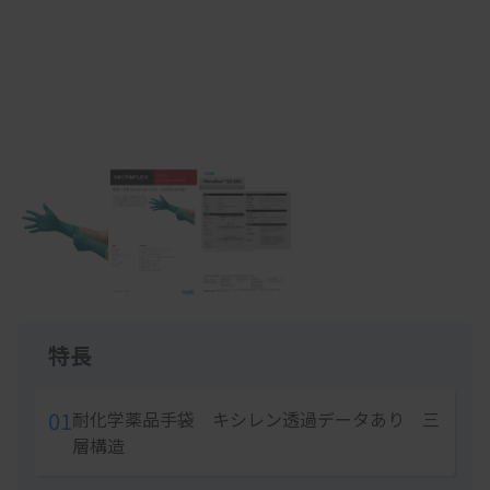
Item
1
of
3
特長
01
耐化学薬品手袋 キシレン透過データあり 三
層構造