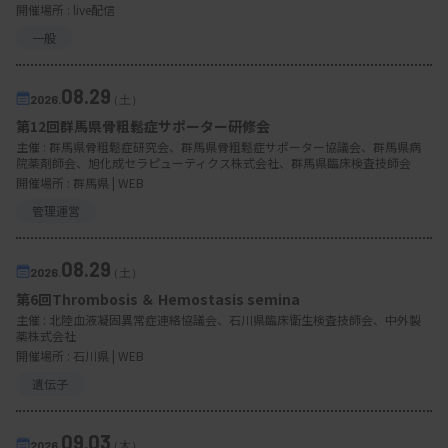
開催場所 : live配信
一般
08.29
2026.
（土）
第12回群馬県骨粗鬆症サポーター研修会
主催 :
群馬県骨粗鬆症研究会、群馬県骨粗鬆症サポーター協議会、群馬県病
院薬剤師会、旭化成セラピューティクス株式会社、群馬県臨床検査技師会
開催場所 : 群馬県 | WEB
管理運営
08.29
2026.
（土）
第6回Thrombosis ＆ Hemostasis semina
主催 :
北陸血液凝固異常症連絡協議会、石川県臨床衛生検査技師会、中外製
薬株式会社
開催場所 : 石川県 | WEB
遺伝子
09.03
2026.
（木）