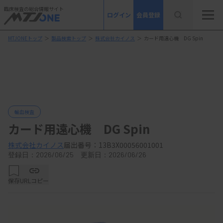
臨床検査の総合情報サイト
ログイン
会員登録
MTJONEトップ
＞
製品検索トップ
＞
株式会社カイノス
＞
カード用遠心機 DG Spin
輸血検査
カード用遠心機 DG Spin
株式会社カイノス
届出番号：13B3X00056001001
登録日：2026/06/25 更新日：2026/06/26
保存
URLコピー