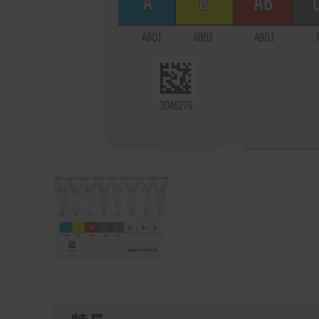
Item
1
of
1