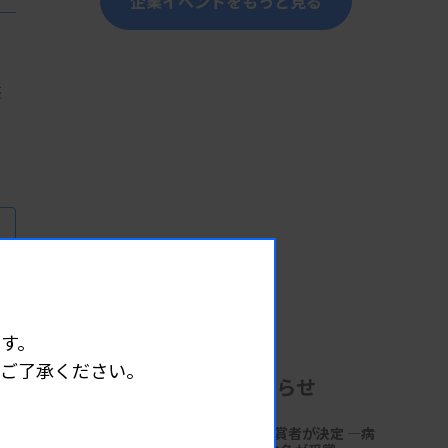
企業イベントをもっと見る
供
す。
めご了承ください。
企業からのお知らせ
第18回「サクラ病理技術賞」受賞者が決定 ―病