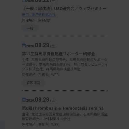
2026.
（土）
【一般：尿沈渣】USC研究会／ウェブセミナー
提供 : 東洋紡株式会社
開催場所 : live配信
一般
08.29
2026.
（土）
第12回群馬県骨粗鬆症サポーター研修会
主催 :
群馬県骨粗鬆症研究会、群馬県骨粗鬆症サポータ
ー協議会、群馬県病院薬剤師会、旭化成セラピューティ
クス株式会社、群馬県臨床検査技師会
開催場所 : 群馬県 | WEB
管理運営
08.29
2026.
（土）
第6回Thrombosis ＆ Hemostasis semina
主催 :
北陸血液凝固異常症連絡協議会、石川県臨床衛生
検査技師会、中外製薬株式会社
開催場所 : 石川県 | WEB