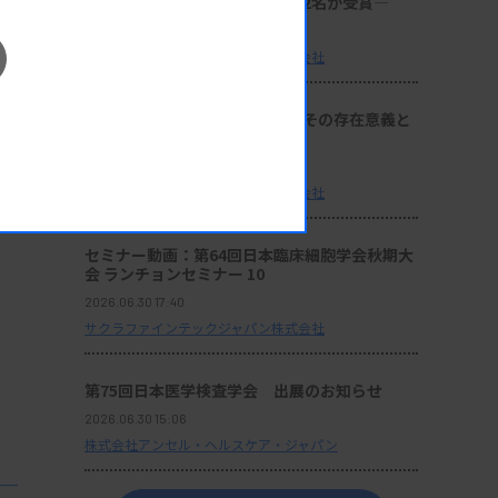
理技術の発展と伝承に貢献する2名が受賞―
2026.06.30 17:41
サクラファインテックジャパン株式会社
座談会：『サクラ病理技術賞』その存在意義と
これからの使命
2026.06.30 17:40
サクラファインテックジャパン株式会社
セミナー動画：第64回日本臨床細胞学会秋期大
会 ランチョンセミナー 10
2026.06.30 17:40
サクラファインテックジャパン株式会社
第75回日本医学検査学会 出展のお知らせ
2026.06.30 15:06
株式会社アンセル・ヘルスケア・ジャパン