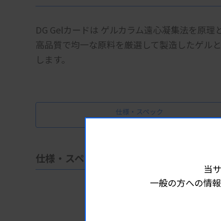
DG Gelカードは ゲルカラム遠心凝集法を原
高品質で均一な原料を厳選して製造したゲル
します。
仕様・スペック
仕様・スペック
当
一般の方への情報
・DG Gel
（ABO・
・DG Gel