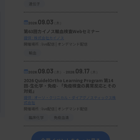
遺伝子
09.03
2026.
（木）
第63回カイノス輸血検査Webセミナー
提供 : 株式会社カイノス
開催場所 : live配信 | オンデマンド配信
輸血
09.03
09.17
2026.
（木）
-
2026.
（木）
2026 QuidelOrtho Learning Program 第14
回-生化学・免疫- 「免疫検査の異常反応とその
対処」
提供 : オーソ・クリニカル・ダイアグノスティックス株
式会社
開催場所 : live配信 | オンデマンド配信
臨床化学
免疫血清