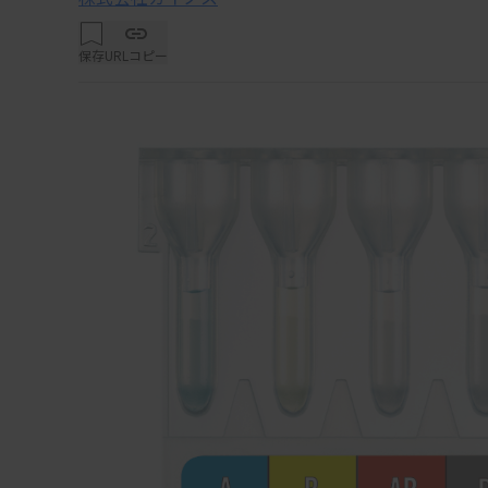
保存
URLコピー