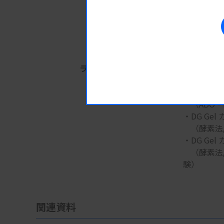
（ABO・
・DG Gel
（間接抗
・DG Gel
（間接抗グ
ラインナップ
・DG Gel
（直接抗
・DG Gel
（ABO・
・DG Gel
（酵素法
・DG Gel
（酵素法/
験）
関連資料