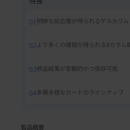
特長
01
明瞭な反応像が得られるゲルカラム
02
より多くの情報が得られる8カラム
03
検査結果が客観的かつ保存可能
04
多種多様なカードのラインナップ
製品概要