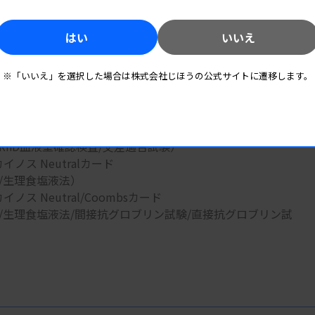
RhD血液型確認検査）
 カイノス Coombsカード
はい
いいえ
グロブリン試験・直接抗グロブリン試験）
 カイノス Anti-IgGカード
※「いいえ」を選択した場合は株式会社じほうの公式サイトに遷移します。
ロブリン試験/直接抗グロブリン試験）
 カイノス D.C.Scanカード
グロブリン試験）
 カイノス CTカード
RhD血液型確認検査/交差適合試験）
 カイノス Neutralカード
/生理食塩液法）
 カイノス Neutral/Coombsカード
生理食塩液法/間接抗グロブリン試験/直接抗グロブリン試