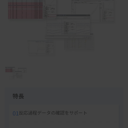
Item
1
of
1
特長
01
反応過程データの確認をサポート