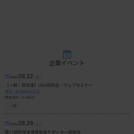
企業イベント
08.22
2026.
（土）
【一般：尿沈渣】USC研究会／ウェブセミナー
提供 : 東洋紡株式会社
開催場所 : live配信
一般
08.29
2026.
（土）
第12回群馬県骨粗鬆症サポーター研修会