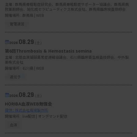
主催 :
群馬県骨粗鬆症研究会、群馬県骨粗鬆症サポーター協議会、群馬県病
院薬剤師会、旭化成セラピューティクス株式会社、群馬県臨床検査技師会
開催場所 : 群馬県 | WEB
管理運営
08.29
2026.
（土）
第6回Thrombosis ＆ Hemostasis semina
主催 :
北陸血液凝固異常症連絡協議会、石川県臨床衛生検査技師会、中外製
薬株式会社
開催場所 : 石川県 | WEB
遺伝子
08.29
2026.
（土）
HORIBA血液WEB勉強会
提供 : 株式会社堀場製作所
開催場所 : live配信 | オンデマンド配信
血液