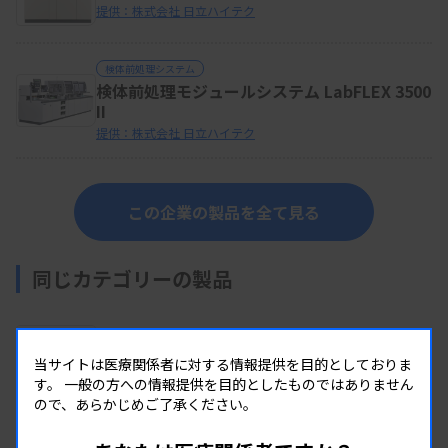
提供：株式会社 日立ハイテク
検体前処理システム
検体前処理モジュールシステム LabFLEX 3500
II
提供：株式会社 日立ハイテク
この企業の製品を全て見る
同じカテゴリーの製品
検査室運営・支援ツール
当サイトは医療関係者に対する情報提供を目的としておりま
CAPサーベイ（外部精度管理）
す。
一般の方への情報提供を目的としたものではありません
提供：株式会社CGI
ので、あらかじめご了承ください。