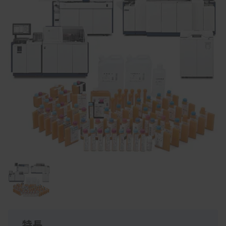
Item
1
of
1
特長