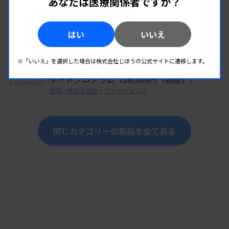
あなたは医療関係者ですか？
検査室運営・支援ツール
【2026年度】血液形態分野－講座のご案内ー
提供：株式会社Ｄ・リレーションズ
はい
いいえ
検査室運営・支援ツール
※「いいえ」を選択した場合は株式会社じほうの公式サイトに遷移します。
【2026年度】血液形態分野：血液形態スタン
ダードプログラム（36,000円（税抜））
提供：株式会社Ｄ・リレーションズ
同じカテゴリーの製品を全て見る