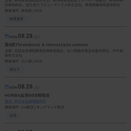
院薬剤師会、旭化成セラピューティクス株式会社、群馬県臨床検査技師会
開催場所 : 群馬県 | WEB
管理運営
08.29
2026.
（土）
第6回Thrombosis ＆ Hemostasis semina
主催 :
北陸血液凝固異常症連絡協議会、石川県臨床衛生検査技師会、中外製
薬株式会社
開催場所 : 石川県 | WEB
遺伝子
08.29
2026.
（土）
HORIBA血液WEB勉強会
提供 : 株式会社堀場製作所
開催場所 : live配信 | オンデマンド配信
血液