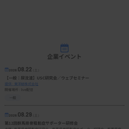
企業イベント
08.22
2026.
（土）
【一般：尿沈渣】USC研究会／ウェブセミナー
提供 : 東洋紡株式会社
開催場所 : live配信
一般
08.29
2026.
（土）
第12回群馬県骨粗鬆症サポーター研修会
主催 :
群馬県骨粗鬆症研究会、群馬県骨粗鬆症サポーター協議会、群馬県病