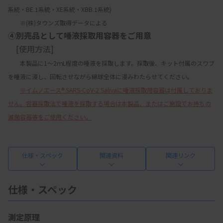
系統・BE.1系統・XE系統・XBB.1系統)
　　※(株)タウンズ取得データによる
④別売品として唾液採取用容器をご用意
　[使用方法]
　　本製品に1～2ｍL程度の唾液を採取します。採取後、キット付属のスワブ
を唾液に浸し、回転させながら綿球全体に浸みわたらせてください。
※イムノエース® SARS-CoV-2 Salivaに唾液採取用容器は付属しておりま
せん。容器採取法で唾液を採取する場合は本製品、またはご施設でお持ちの
滅菌容器等をご使用ください。
仕様・スペック
関連資料
関連リンク
仕様・スペック
測定原理