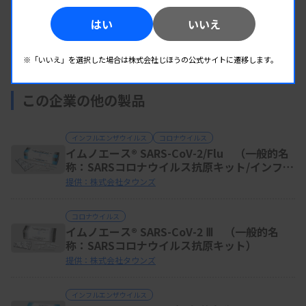
(12製品)
はい
いいえ
お知らせを見る(0件)
※「いいえ」を選択した場合は株式会社じほうの公式サイトに遷移します。
この企業の他の製品
インフルエンザウイルス
コロナウイルス
イムノエース® SARS-CoV-2/Flu （一般的名
称：SARSコロナウイルス抗原キット/インフル
エンザウイルスキット）
提供：株式会社タウンズ
コロナウイルス
イムノエース® SARS-CoV-2 Ⅲ （一般的名
称：SARSコロナウイルス抗原キット）
提供：株式会社タウンズ
インフルエンザウイルス