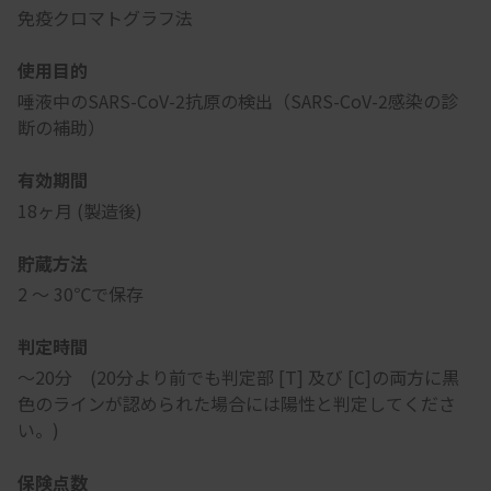
免疫クロマトグラフ法
使用目的
唾液中のSARS-CoV-2抗原の検出（SARS-CoV-2感染の診
断の補助）
有効期間
18ヶ月 (製造後)
貯蔵方法
2 ～ 30℃で保存
判定時間
～20分 (20分より前でも判定部 [T] 及び [C]の両方に黒
色のラインが認められた場合には陽性と判定してくださ
い。)
保険点数