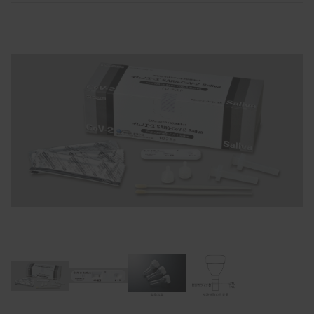
Item
1
of
4