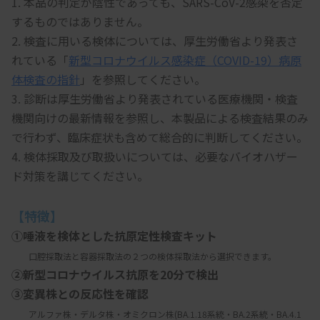
1. 本品の判定が陰性であっても、SARS-CoV-2感染を否定
するものではありません。
2. 検査に用いる検体については、厚生労働省より発表さ
れている「
新型コロナウイルス感染症（COVID-19）病原
体検査の指針
」を参照してください。
3. 診断は厚生労働省より発表されている医療機関・検査
機関向けの最新情報を参照し、本製品による検査結果のみ
で行わず、臨床症状も含めて総合的に判断してください。
4. 検体採取及び取扱いについては、必要なバイオハザー
ド対策を講じてください。
【特徴】
①唾液を検体とした抗原定性検査キット
　　口腔採取法と容器採取法の２つの検体採取法から選択できます。
②新型コロナウイルス抗原を20分で検出
③変異株との反応性を確認
　　アルファ株・デルタ株・オミクロン株(BA.1.18系統・BA.2系統・BA.4.1