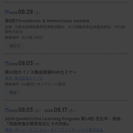
08.29
2026.
（土）
第6回Thrombosis ＆ Hemostasis semina
主催 :
北陸血液凝固異常症連絡協議会、石川県臨床衛生検査技師会、中外製
薬株式会社
開催場所 : 石川県 | WEB
遺伝子
09.03
2026.
（木）
第63回カイノス輸血検査Webセミナー
提供 : 株式会社カイノス
開催場所 : live配信 | オンデマンド配信
輸血
09.03
09.17
2026.
（木）
-
2026.
（木）
2026 QuidelOrtho Learning Program 第14回-生化学・免疫-
「免疫検査の異常反応とその対処」
提供 : オーソ・クリニカル・ダイアグノスティックス株式会社