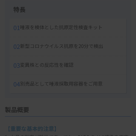
特長
01
唾液を検体とした抗原定性検査キット
02
新型コロナウイルス抗原を20分で検出
03
変異株との反応性を確認
04
別売品として唾液採取用容器をご用意
製品概要
【重要な基本的注意】