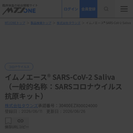
臨床検査の総合情報サイト
ログイン
会員登録
MTJONEトップ
＞
製品検索トップ
＞
株式会社タウンズ
＞
イムノエース® SARS-CoV-2 S
コロナウイルス
イムノエース® SARS-CoV-2 Saliva
（一般的名称：SARSコロナウイルス
抗原キット）
株式会社タウンズ
承認番号：30400EZX00024000
登録日：2026/06/11 更新日：2026/06/26
保存
URLコピー