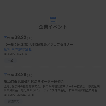
企業イベント
08.22
2026.
（土）
【一般：尿沈渣】USC研究会／ウェブセミナー
提供 : 東洋紡株式会社
開催場所 : live配信
一般
08.29
2026.
（土）
第12回群馬県骨粗鬆症サポーター研修会
主催 :
群馬県骨粗鬆症研究会、群馬県骨粗鬆症サポーター協議会、群馬県病
院薬剤師会、旭化成セラピューティクス株式会社、群馬県臨床検査技師会
開催場所 : 群馬県 | WEB
管理運営