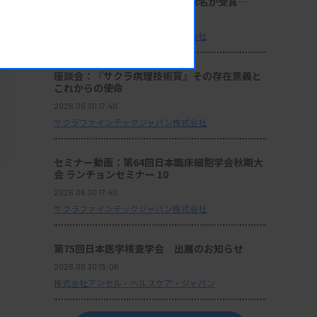
理技術の発展と伝承に貢献する2名が受賞―
2026.06.30 17:41
サクラファインテックジャパン株式会社
座談会：『サクラ病理技術賞』その存在意義と
これからの使命
2026.06.30 17:40
サクラファインテックジャパン株式会社
セミナー動画：第64回日本臨床細胞学会秋期大
会 ランチョンセミナー 10
2026.06.30 17:40
サクラファインテックジャパン株式会社
第75回日本医学検査学会 出展のお知らせ
2026.06.30 15:06
株式会社アンセル・ヘルスケア・ジャパン