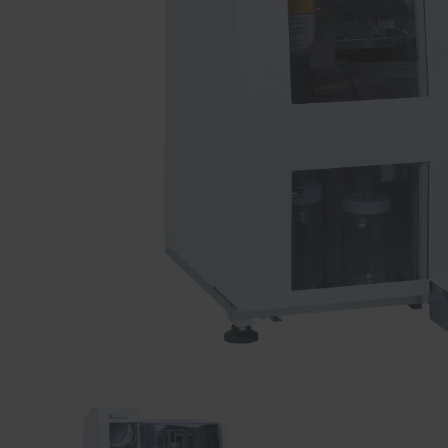
Item
1
of