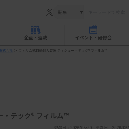
▼
企画・連載
イベント・研修会
株式会社
＞
フィルム式自動封入装置 ティシュー・テック® フィルム™
・テック® フィルム™
登録日：2026/06/30 更新日：2026/06/