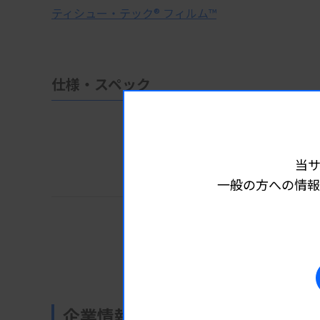
ティシュー・テック® フィルム™
仕様・スペック
仕様・ス
当
一般の方への情報
公式サイトで詳細情報を見る
企業情報