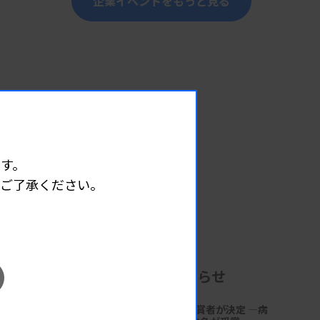
企業イベントをもっと見る
す。
めご了承ください。
企業からのお知らせ
第18回「サクラ病理技術賞」受賞者が決定 ―病