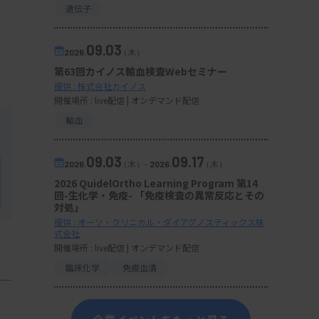
遺伝子
09.03
2026.
（木）
第63回カイノス輸血検査Webセミナー
提供 : 株式会社カイノス
開催場所 : live配信 | オンデマンド配信
輸血
09.03
09.17
2026.
（木）
-
2026.
（木）
2026 QuidelOrtho Learning Program 第14
回-生化学・免疫- 「免疫検査の異常反応とその
対処」
提供 : オーソ・クリニカル・ダイアグノスティックス株
式会社
開催場所 : live配信 | オンデマンド配信
臨床化学
免疫血清