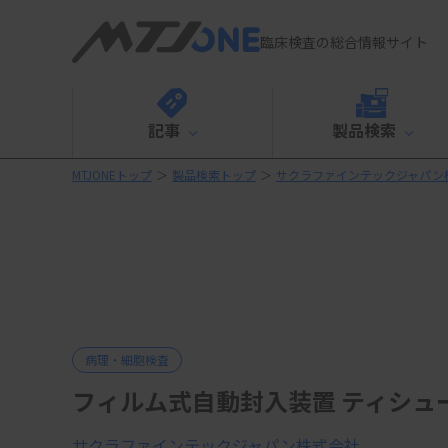
臨床検査の総合情報サイト
記事
製品検索
MTJONEトップ
＞
製品検索トップ
＞
サクラファインテックジャパン
病理・細胞検査
フィルム式自動封入装置 ティシュー
サクラファインテックジャパン株式会社