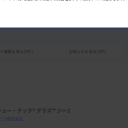
ル
ト情報を見る(0件)
お知らせを見る(3件)
ュー・テック® グラス™ ジー2
パン株式会社