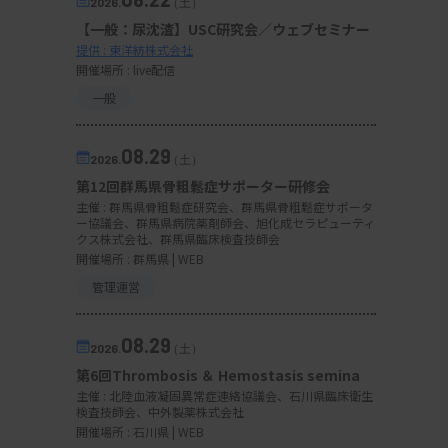
2026.
（土）
【一般：尿沈渣】USC研究会／ウェブセミナー
提供 : 東洋紡株式会社
開催場所 : live配信
一般
08.29
2026.
（土）
第12回群馬県骨粗鬆症サポーター研修会
主催 :
群馬県骨粗鬆症研究会、群馬県骨粗鬆症サポータ
ー協議会、群馬県病院薬剤師会、旭化成セラピューティ
クス株式会社、群馬県臨床検査技師会
開催場所 : 群馬県 | WEB
管理運営
08.29
2026.
（土）
第6回Thrombosis ＆ Hemostasis semina
主催 :
北陸血液凝固異常症連絡協議会、石川県臨床衛生
検査技師会、中外製薬株式会社
開催場所 : 石川県 | WEB