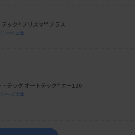
テック® プリズマ™ プラス
パン株式会社
全自動包埋装置 ティシュー・テック オートテック® エー120
パン株式会社