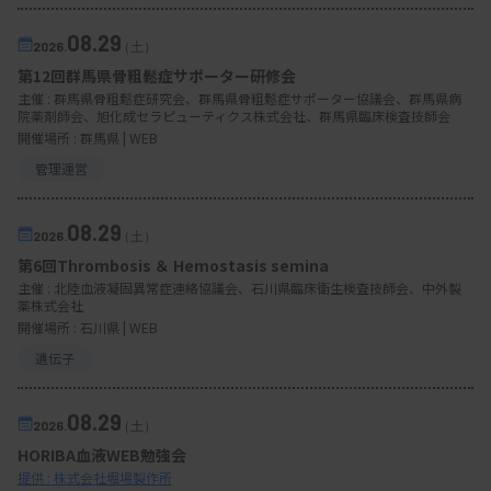
08.29
2026.
（土）
第12回群馬県骨粗鬆症サポーター研修会
主催 :
群馬県骨粗鬆症研究会、群馬県骨粗鬆症サポーター協議会、群馬県病
院薬剤師会、旭化成セラピューティクス株式会社、群馬県臨床検査技師会
開催場所 : 群馬県 | WEB
管理運営
08.29
2026.
（土）
第6回Thrombosis ＆ Hemostasis semina
主催 :
北陸血液凝固異常症連絡協議会、石川県臨床衛生検査技師会、中外製
薬株式会社
開催場所 : 石川県 | WEB
遺伝子
08.29
2026.
（土）
HORIBA血液WEB勉強会
提供 : 株式会社堀場製作所