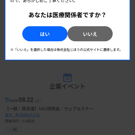
ので、あらかじめご了承ください。
あなたは医療関係者ですか？
はい
いいえ
※「いいえ」を選択した場合は株式会社じほうの公式サイトに遷移します。
企業イベント
08.22
2026.
（土）
【一般：尿沈渣】USC研究会／ウェブセミナー
提供 : 東洋紡株式会社
開催場所 : live配信
一般