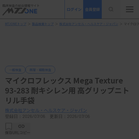
臨床検査の総合情報サイト
ログイン
会員登録
MTJONEトップ
＞
製品検索トップ
＞
株式会社アンセル・ヘルスケア・ジャパン
＞
マイクロフレ
一般検査
病理・細胞検査
マイクロフレックス Mega Texture
93-283 耐キシレン用 高グリップニト
リル手袋
株式会社アンセル・ヘルスケア・ジャパン
登録日：2026/07/06 更新日：2026/07/06
保存
URLコピー