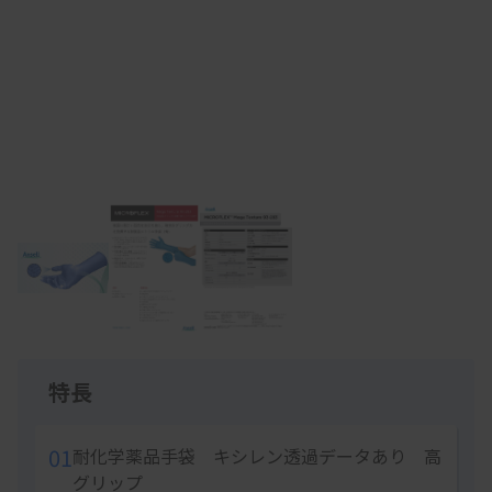
Item
1
of
3
特長
01
耐化学薬品手袋 キシレン透過データあり 高
グリップ