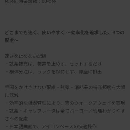
検体同時架設数：60検体
どこまでも速く、使いやすく ～効率化を追求した、3つの
配慮～
速さを止めない配慮
・試薬補充は、装置を止めず、セットするだけ
・検体分注は、ラックを保持せず、即座に排出
手間をかけさせない配慮・試薬・消耗品の補充頻度を大幅
に低減
・効率的な機器管理により、真のウォークアウェイを実現
・試薬・キャリブレータは全てバーコード管理わかりやす
さへの配慮
・日本語画面で、アイコンベースの快適操作