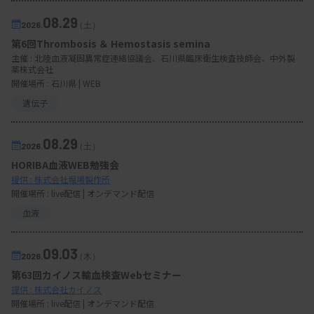
08.29
2026.
（土）
第6回Thrombosis ＆ Hemostasis semina
主催 :
北陸血液凝固異常症連絡協議会、石川県臨床衛生検査技師会、中外製
薬株式会社
開催場所 : 石川県 | WEB
遺伝子
08.29
2026.
（土）
HORIBA血液WEB勉強会
提供 : 株式会社堀場製作所
開催場所 : live配信 | オンデマンド配信
血液
09.03
2026.
（木）
第63回カイノス輸血検査Webセミナー
提供 : 株式会社カイノス
開催場所 : live配信 | オンデマンド配信