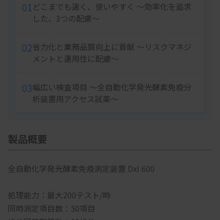
01
どこまでも速く、使いやすく ～効率化を追求
した、3つの配慮～
02
省力化と業務品質向上に貢献 ～リスクマネジ
メントと運用性に配慮～
03
幅広い検査項目 ～全自動化学発光酵素免疫分
析装置用アクセス試薬～
製品概要
全自動化学発光酵素免疫測定装置 DxI 600
処理能力：最大200テスト/時
同時測定項目数：50項目