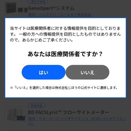
遺伝子検査
GeneXpert®システム
提供：ベックマン・コールター株式会社
当サイトは医療関係者に対する情報提供を目的としておりま
す。
一般の方への情報提供を目的としたものではありません
この企業の製品を全て見る
ので、あらかじめご了承ください。
あなたは医療関係者ですか？
同じカテゴリーの製品
はい
いいえ
免疫検査
BD FACSDuet™ 自動サンプル調製システム
提供：ウォーターズ バイオサイエンス（旧 BD バイオサイエン
※「いいえ」を選択した場合は株式会社じほうの公式サイトに遷移します。
ス）
免疫検査
BD FACSLyric™ フローサイトメーター
提供：ウォーターズ バイオサイエンス（旧 BD バイオサイエン
ス）