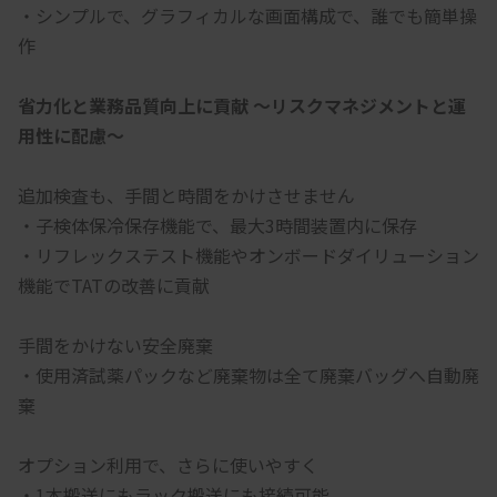
・シンプルで、グラフィカルな画面構成で、誰でも簡単操
作
省力化と業務品質向上に貢献 ～リスクマネジメントと運
用性に配慮～
追加検査も、手間と時間をかけさせません
・子検体保冷保存機能で、最大3時間装置内に保存
・リフレックステスト機能やオンボードダイリューション
機能でTATの改善に貢献
手間をかけない安全廃棄
・使用済試薬パックなど廃棄物は全て廃棄バッグへ自動廃
棄
オプション利用で、さらに使いやすく
・1本搬送にもラック搬送にも接続可能