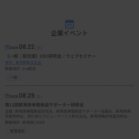
企業イベント
08.22
2026.
（土）
【一般：尿沈渣】USC研究会／ウェブセミナー
提供 : 東洋紡株式会社
開催場所 : live配信
一般
08.29
2026.
（土）
第12回群馬県骨粗鬆症サポーター研修会
主催 :
群馬県骨粗鬆症研究会、群馬県骨粗鬆症サポーター協議会、群馬県病
院薬剤師会、旭化成セラピューティクス株式会社、群馬県臨床検査技師会
開催場所 : 群馬県 | WEB
管理運営