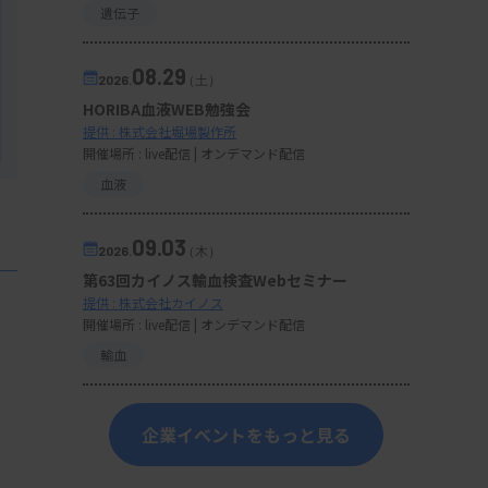
遺伝子
08.29
2026.
（土）
HORIBA血液WEB勉強会
提供 : 株式会社堀場製作所
開催場所 : live配信 | オンデマンド配信
血液
09.03
2026.
（木）
第63回カイノス輸血検査Webセミナー
提供 : 株式会社カイノス
開催場所 : live配信 | オンデマンド配信
輸血
企業イベントをもっと見る