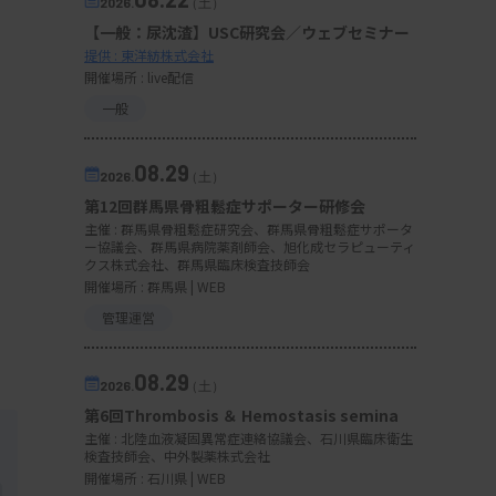
2026.
（土）
【一般：尿沈渣】USC研究会／ウェブセミナー
提供 : 東洋紡株式会社
開催場所 : live配信
一般
08.29
2026.
（土）
第12回群馬県骨粗鬆症サポーター研修会
主催 :
群馬県骨粗鬆症研究会、群馬県骨粗鬆症サポータ
ー協議会、群馬県病院薬剤師会、旭化成セラピューティ
クス株式会社、群馬県臨床検査技師会
開催場所 : 群馬県 | WEB
管理運営
08.29
2026.
（土）
第6回Thrombosis ＆ Hemostasis semina
主催 :
北陸血液凝固異常症連絡協議会、石川県臨床衛生
検査技師会、中外製薬株式会社
開催場所 : 石川県 | WEB