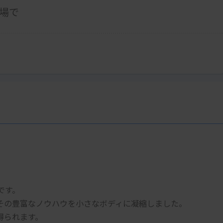
場で
です。
その豊富なノウハウを小さなボディに凝縮しました。
得られます。