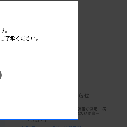
す。
めご了承ください。
企業からのお知らせ
第18回「サクラ病理技術賞」受賞者が決定 ―病
理技術の発展と伝承に貢献する2名が受賞―
2026.06.30 17:41