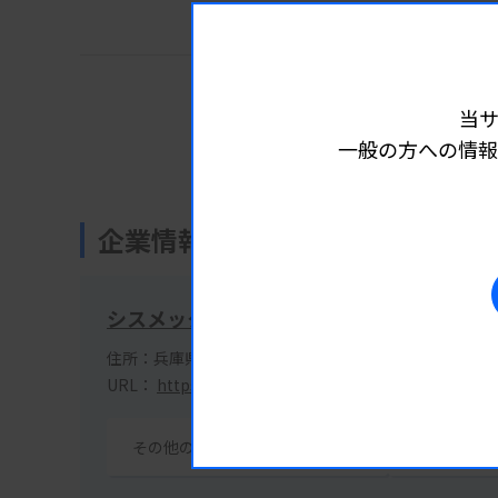
当
公式サイトで詳細情報を見る
一般の方への情報
企業情報
シスメックス株式会社
住所：兵庫県神戸市中央区脇浜海岸通1丁目5番1号
URL：
https://www.sysmex.co.jp/
その他の掲載製品を見る(21製品)
イベン