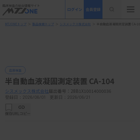
臨床検査の総合情報サイト
ログイン
会員登録
MTJONEトップ
＞
製品検索トップ
＞
シスメックス株式会社
＞
半自動血液凝固測定装置 CA-10
血液検査
半自動血液凝固測定装置 CA-104
シスメックス株式会社
届出番号：28B1X10014000036
登録日：2026/06/01 更新日：2026/06/21
保存
URLコピー