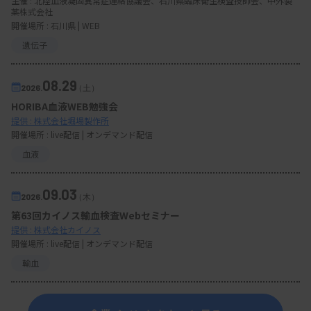
主催 :
北陸血液凝固異常症連絡協議会、石川県臨床衛生検査技師会、中外製
薬株式会社
開催場所 : 石川県 | WEB
遺伝子
08.29
2026.
（土）
HORIBA血液WEB勉強会
提供 : 株式会社堀場製作所
開催場所 : live配信 | オンデマンド配信
血液
09.03
2026.
（木）
第63回カイノス輸血検査Webセミナー
提供 : 株式会社カイノス
開催場所 : live配信 | オンデマンド配信
輸血