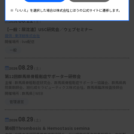
企業イベント
※「いいえ」を選択した場合は株式会社じほうの公式サイトに遷移します。
08.22
2026.
（土）
【一般：尿沈渣】USC研究会／ウェブセミナー
提供 : 東洋紡株式会社
開催場所 : live配信
一般
08.29
2026.
（土）
第12回群馬県骨粗鬆症サポーター研修会
主催 :
群馬県骨粗鬆症研究会、群馬県骨粗鬆症サポーター協議会、群馬県病
院薬剤師会、旭化成セラピューティクス株式会社、群馬県臨床検査技師会
開催場所 : 群馬県 | WEB
管理運営
08.29
2026.
（土）
第6回Thrombosis ＆ Hemostasis semina