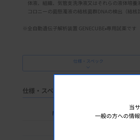
　体液、組織、気管支洗浄液又はそれらの液体培養
　コロニーの菌懸濁液の結核菌群DNAの検出（結核
※全自動遺伝子解析装置 GENECUBE
専用試薬です
®
仕様・スペック
仕様・スペック
当
商品コード
551-69
一般の方への情報
包装
48テスト