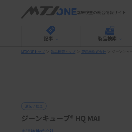
臨床検査の総合情報サイト
記事
製品検索
MTJONEトップ
＞
製品検索トップ
＞
東洋紡株式会社
＞
ジーンキューブ
遺伝子検査
ジーンキューブ® HQ MAI
東洋紡株式会社