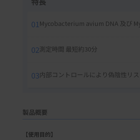
特長
01
Mycobacterium avium DNA 及び My
02
測定時間 最短約30分
03
内部コントロールにより偽陰性リス
製品概要
【使用目的】