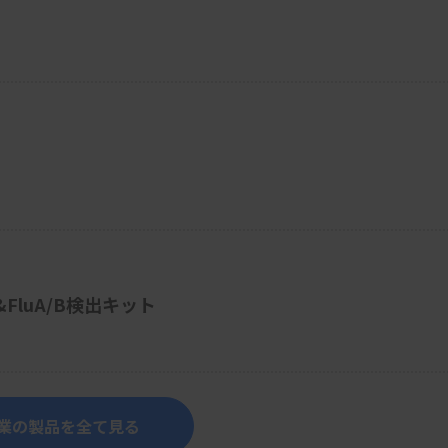
-2&FluA/B検出キット
業の製品を全て見る