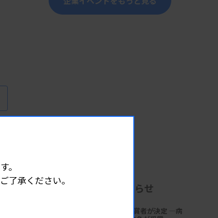
企業イベントをもっと見る
す。
めご了承ください。
企業からのお知らせ
第18回「サクラ病理技術賞」受賞者が決定 ―病