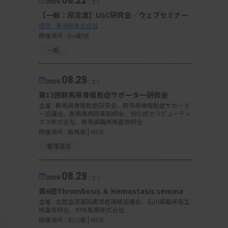
2026.
（土）
【一般：尿沈渣】USC研究会／ウェブセミナー
提供 : 東洋紡株式会社
開催場所 : live配信
一般
08.29
2026.
（土）
第12回群馬県骨粗鬆症サポーター研修会
主催 :
群馬県骨粗鬆症研究会、群馬県骨粗鬆症サポータ
ー協議会、群馬県病院薬剤師会、旭化成セラピューティ
クス株式会社、群馬県臨床検査技師会
開催場所 : 群馬県 | WEB
管理運営
08.29
2026.
（土）
第6回Thrombosis ＆ Hemostasis semina
主催 :
北陸血液凝固異常症連絡協議会、石川県臨床衛生
検査技師会、中外製薬株式会社
開催場所 : 石川県 | WEB