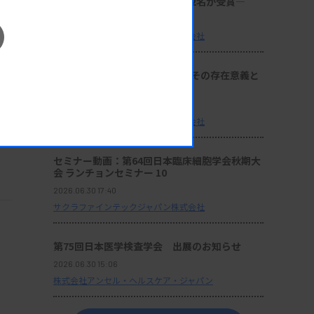
理技術の発展と伝承に貢献する2名が受賞―
2026.06.30 17:41
サクラファインテックジャパン株式会社
座談会：『サクラ病理技術賞』その存在意義と
これからの使命
2026.06.30 17:40
サクラファインテックジャパン株式会社
セミナー動画：第64回日本臨床細胞学会秋期大
会 ランチョンセミナー 10
2026.06.30 17:40
サクラファインテックジャパン株式会社
第75回日本医学検査学会 出展のお知らせ
2026.06.30 15:06
株式会社アンセル・ヘルスケア・ジャパン