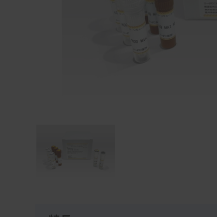
Item
1
of
1