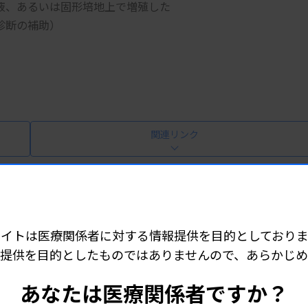
液、あるいは固形培地上で増殖した
診断の補助）
関連リンク
サイトは医療関係者に対する情報提供を目的としておりま
482-6 （販売元：極東製薬工業株式会社）
提供を目的としたものではありませんので、あらかじ
あなたは医療関係者ですか？