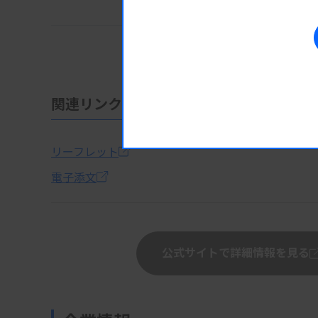
貯蔵方法
2~8℃
有効期間
18ヶ月
関連リンク
リーフレット
電子添文
公式サイトで詳細情報を見る