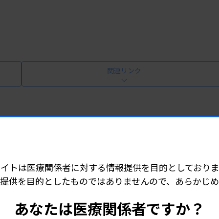
関連リンク
477-2 （販売元：極東製薬工業株式会社）
サイトは医療関係者に対する情報提供を目的としておりま
提供を目的としたものではありませんので、あらかじ
・2~8℃
あなたは医療関係者ですか？
15℃：酵素液A、陽性コントロール溶液