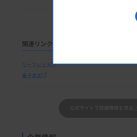
2~8℃：
有効期間
12ヵ月
関連リンク
リーフレット
電子添文
公式サイトで詳細情報を見る