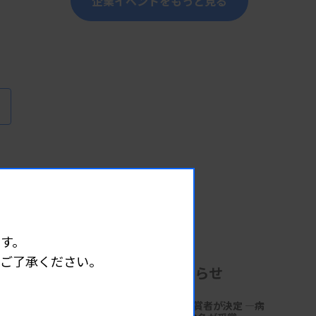
企業イベントをもっと見る
す。
めご了承ください。
企業からのお知らせ
第18回「サクラ病理技術賞」受賞者が決定 ―病