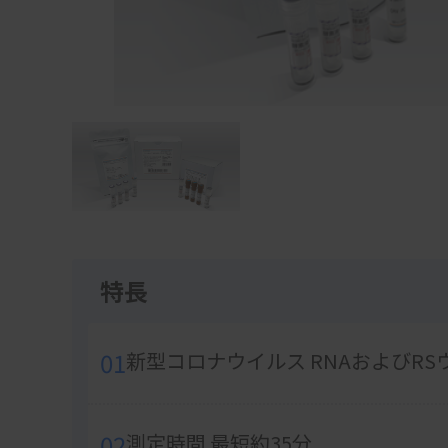
Item
1
of
1
特長
01
新型コロナウイルス RNAおよびRS
02
測定時間 最短約35分