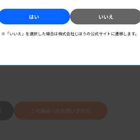
酵素液B、陰性コントロール溶液、プライマー・プローブ試薬
はい
いいえ
※「いいえ」を選択した場合は株式会社じほうの公式サイトに遷移します。
この製品へのお問い合わせ