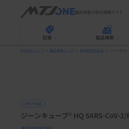
臨床検査の総合情報サイト
記事
製品検索
MTJONEトップ
＞
製品検索トップ
＞
東洋紡株式会社
＞
ジーンキューブ® 
遺伝子検査
ジーンキューブ® HQ SARS-CoV-2/R
東洋紡株式会社