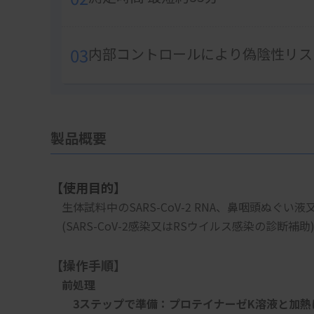
03
内部コントロールにより偽陰性リス
製品概要
【使用目的】
　生体試料中のSARS-CoV-2 RNA、鼻咽頭ぬぐ
　(SARS-CoV-2感染又はRSウイルス感染の診断補助
【操作手順】
　前処理
　　3ステップで準備：プロテイナーゼK溶液と加熱