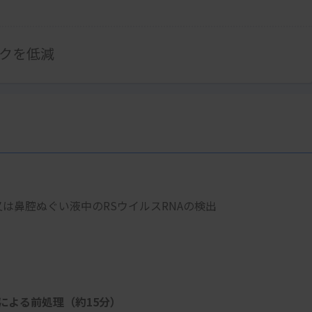
クを低減
い液又は鼻腔ぬぐい液中のRSウイルスRNAの検出
)
による前処理（約15分）