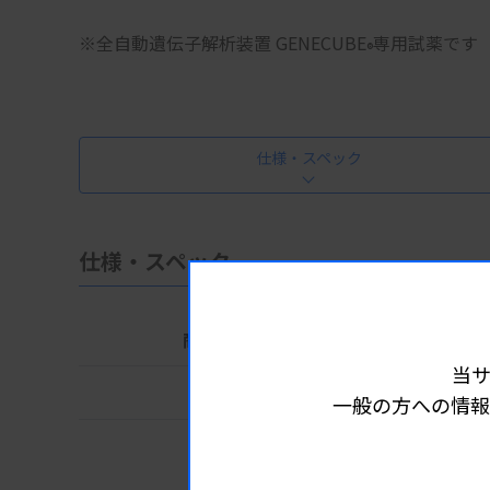
※全自動遺伝子解析装置 GENECUBE
専用試薬です
®
仕様・スペック
仕様・スペック
商品コード
551-69
当
包装
48テスト分
一般の方への情報
-30~-15℃
貯蔵方法
※-30~-