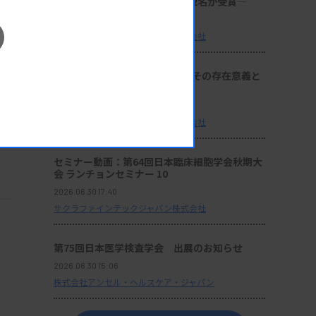
理技術の発展と伝承に貢献する2名が受賞―
2026.06.30 17:41
サクラファインテックジャパン株式会社
座談会：『サクラ病理技術賞』その存在意義と
これからの使命
2026.06.30 17:40
サクラファインテックジャパン株式会社
セミナー動画：第64回日本臨床細胞学会秋期大
会 ランチョンセミナー 10
2026.06.30 17:40
サクラファインテックジャパン株式会社
第75回日本医学検査学会 出展のお知らせ
2026.06.30 15:06
株式会社アンセル・ヘルスケア・ジャパン