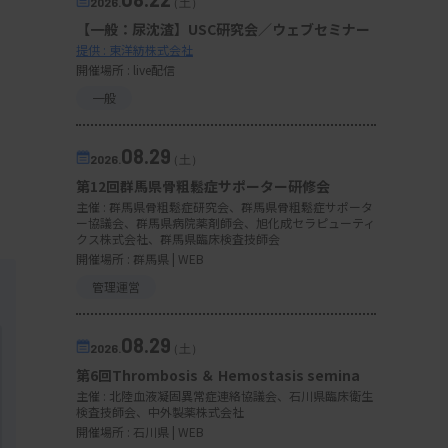
2026.
（土）
【一般：尿沈渣】USC研究会／ウェブセミナー
提供 : 東洋紡株式会社
開催場所 : live配信
一般
08.29
2026.
（土）
第12回群馬県骨粗鬆症サポーター研修会
主催 :
群馬県骨粗鬆症研究会、群馬県骨粗鬆症サポータ
ー協議会、群馬県病院薬剤師会、旭化成セラピューティ
クス株式会社、群馬県臨床検査技師会
開催場所 : 群馬県 | WEB
管理運営
08.29
2026.
（土）
第6回Thrombosis ＆ Hemostasis semina
主催 :
北陸血液凝固異常症連絡協議会、石川県臨床衛生
検査技師会、中外製薬株式会社
開催場所 : 石川県 | WEB