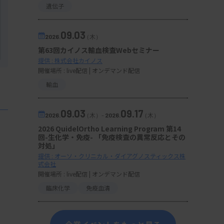
遺伝子
09.03
2026.
（木）
第63回カイノス輸血検査Webセミナー
提供 : 株式会社カイノス
開催場所 : live配信 | オンデマンド配信
輸血
09.03
09.17
2026.
（木）
-
2026.
（木）
2026 QuidelOrtho Learning Program 第14
回-生化学・免疫- 「免疫検査の異常反応とその
対処」
提供 : オーソ・クリニカル・ダイアグノスティックス株
式会社
開催場所 : live配信 | オンデマンド配信
臨床化学
免疫血清