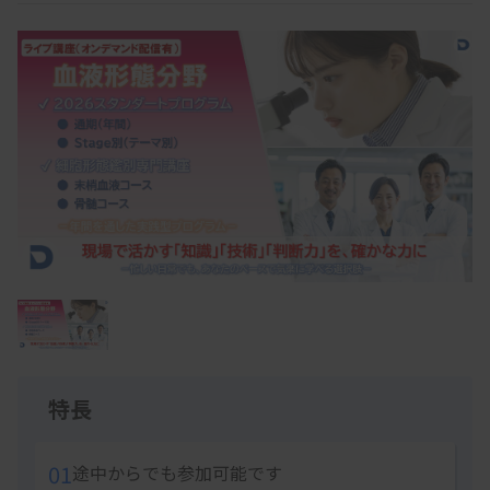
Item
1
of
1
特長
01
途中からでも参加可能です