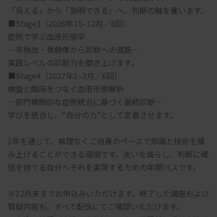
「見える」から「説明できる」へ。判断の軸を養います。
■Stage3（2026年10–12月／6回）
症例で学ぶ血液形態学
―末梢血・骨髄像から診断への道筋―
実践レベルの診断力を磨き上げます。
■Stage4（2027年1–3月／6回）
検査と臨床をつなぐ血液形態解析
―部門横断的な症例統合に基づく最終診断―
学びを統合し、“自分の力”として定着させます。
1年を通じて、無理なくご自身のペースで知識と技術を積
み上げることができる環境です。迷いを減らし、判断に確
信を持てる自分へ――それを実現するための年間パスです。
※12月末までお申込みいただけます。終了した講座および
質疑内容も、すべて配信にてご確認いただけます。