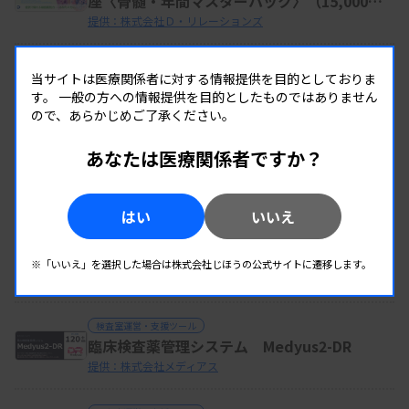
座〈骨髄・年間マスターパック〉（15,000円
（税抜））
提供：株式会社Ｄ・リレーションズ
当サイトは医療関係者に対する情報提供を目的としておりま
この企業の製品を全て見る
す。
一般の方への情報提供を目的としたものではありません
ので、あらかじめご了承ください。
同じカテゴリーの製品
あなたは医療関係者ですか？
はい
いいえ
検査室運営・支援ツール
CAPサーベイ（外部精度管理）
提供：株式会社CGI
※「いいえ」を選択した場合は株式会社じほうの公式サイトに遷移します。
検査室運営・支援ツール
臨床検査薬管理システム Medyus2-DR
提供：株式会社メディアス