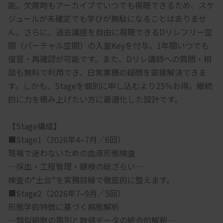
能。欠席時もアーカイブでいつでも視聴できるため、スケ
ジュールが未確定でも学びが無駄になることはありませ
ん。さらに、過去講座を自由に視聴できるDリレフリー空
間（バーチャル空間）の入室Keyを付与。1年間いつでも
復習・再確認が可能です。また、Dリレ講師への質問・相
談も無料で利用でき、日常業務の疑問を直接解決できま
す。しかも、Stageを個別に申し込むより25％お得。継続
的に力を積み上げたい方に最適化した設計です。
【Stage構成】
■Stage1（2026年4–7月／6回）
現場で迷わないための血液形態検査
―採血・工程管理・鏡検の総ざらい―
検査の“土台”を実務目線で徹底的に整えます。
■Stage2（2026年7–9月／5回）
形態学的特徴に基づく病態解析
―類似細胞の鑑別と数値データの統合的解釈―