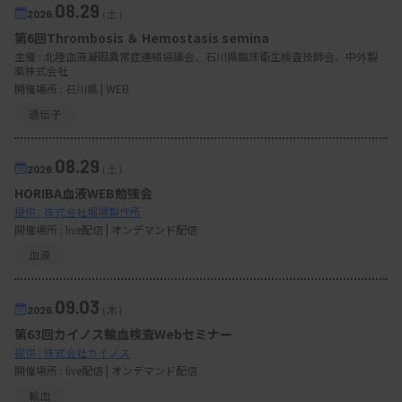
08.29
2026.
（土）
第6回Thrombosis ＆ Hemostasis semina
主催 :
北陸血液凝固異常症連絡協議会、石川県臨床衛生検査技師会、中外製
薬株式会社
開催場所 : 石川県 | WEB
遺伝子
08.29
2026.
（土）
HORIBA血液WEB勉強会
提供 : 株式会社堀場製作所
開催場所 : live配信 | オンデマンド配信
血液
09.03
2026.
（木）
第63回カイノス輸血検査Webセミナー
提供 : 株式会社カイノス
開催場所 : live配信 | オンデマンド配信
輸血