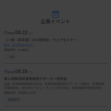
企業イベント
08.22
2026.
（土）
【一般：尿沈渣】USC研究会／ウェブセミナー
提供 : 東洋紡株式会社
開催場所 : live配信
一般
08.29
2026.
（土）
第12回群馬県骨粗鬆症サポーター研修会
主催 :
群馬県骨粗鬆症研究会、群馬県骨粗鬆症サポーター協議会、群馬県病
院薬剤師会、旭化成セラピューティクス株式会社、群馬県臨床検査技師会
開催場所 : 群馬県 | WEB
管理運営