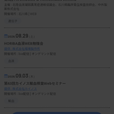
主催 :
北陸血液凝固異常症連絡協議会、石川県臨床衛生検査技師会、中外製
薬株式会社
開催場所 : 石川県 | WEB
遺伝子
08.29
2026.
（土）
HORIBA血液WEB勉強会
提供 : 株式会社堀場製作所
開催場所 : live配信 | オンデマンド配信
血液
09.03
2026.
（木）
第63回カイノス輸血検査Webセミナー
提供 : 株式会社カイノス
開催場所 : live配信 | オンデマンド配信
輸血