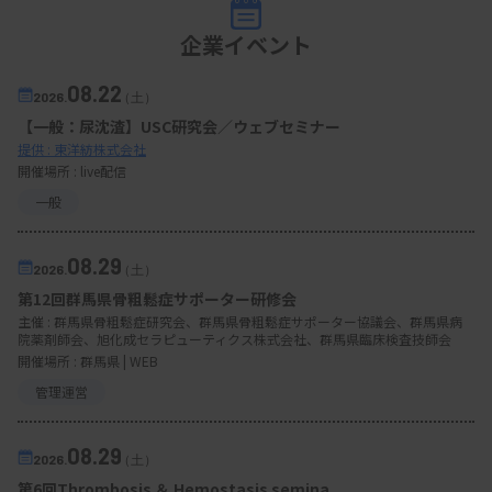
企業イベント
08.22
2026.
（土）
【一般：尿沈渣】USC研究会／ウェブセミナー
提供 : 東洋紡株式会社
開催場所 : live配信
一般
08.29
2026.
（土）
第12回群馬県骨粗鬆症サポーター研修会
主催 :
群馬県骨粗鬆症研究会、群馬県骨粗鬆症サポーター協議会、群馬県病
院薬剤師会、旭化成セラピューティクス株式会社、群馬県臨床検査技師会
開催場所 : 群馬県 | WEB
管理運営
08.29
2026.
（土）
第6回Thrombosis ＆ Hemostasis semina