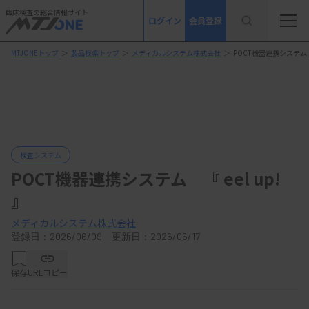
臨床検査の総合情報サイト
ログイン
会員登録
MTJONEトップ
＞
製品検索トップ
＞
メディカルシステム株式会社
＞
POCT機器連携システム 『 
検査システム
POCT機器連携システム 『 eel up!
』
メディカルシステム株式会社
登録日：2026/06/09 更新日：2026/06/17
保存
URLコピー