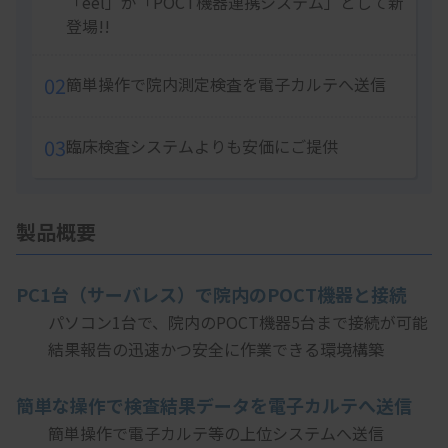
「eel」が「POCT機器連携システム」として新
登場!!
02
簡単操作で院内測定検査を電子カルテへ送信
03
臨床検査システムよりも安価にご提供
製品概要
PC1台（サーバレス）で院内のPOCT機器と接続
　　パソコン1台で、院内のPOCT機器5台まで接続が可能
　　結果報告の迅速かつ安全に作業できる環境構築
簡単な操作で検査結果データを電子カルテへ送信
　　簡単操作で電子カルテ等の上位システムへ送信