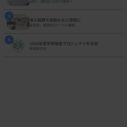
8月8・9両日にはDVT検診へ
4
導入経費や高齢化など課題に
全医共、検査DXテーマに議論
5
2026年度学術推進プロジェクトを決定
検査医学会