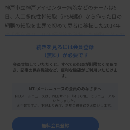
神戸市立神戸アイセンター病院などのチームは5
日、人工多能性幹細胞（iPS細胞）から作った目の
網膜の細胞を世界で初めて患者に移植した2014年
の手術を巡り、10年経過後も移植した細胞にがんな
どの異常はみられないと明らかにした。
続きを見るには会員登録
（無料）が必要です
同病院の栗本康夫・院長が、東京都内で開催中の日
本網膜硝子体学会で発表した。終了後の取材に「長
会員登録していただくと、すべての記事が制限なく閲覧で
き、
記事の保存機能など、便利な機能がご利用いただけま
期の安全性と有効性を示せたことは大きい。iPS細
す。
胞治療全般を後押しする結果だ」と話した。
MTJメールニュースの会員のみなさまへ
手術は理化学研究所と同病院（当時は先端医療セン
MTJメールニュースは、WEBサイト「MTJ ONE」にリニューアル
いたしました。
ター病院）が臨床研究として14年9月に実施。網膜
お手数ですが、下記より再度、新規会員登録をお願いします。
に障害が起き失明につながる「滲出型加齢黄斑変
性」を患う当時70代の女性の皮膚からiPS細胞を作
無料会員登録