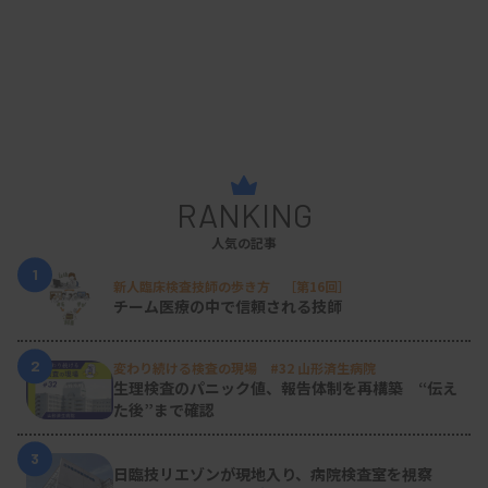
RANKING
人気の記事
1
新人臨床検査技師の歩き方 ［第16回］
チーム医療の中で信頼される技師
2
変わり続ける検査の現場 #32 山形済生病院
生理検査のパニック値、報告体制を再構築 “伝え
た後”まで確認
3
日臨技リエゾンが現地入り、病院検査室を視察