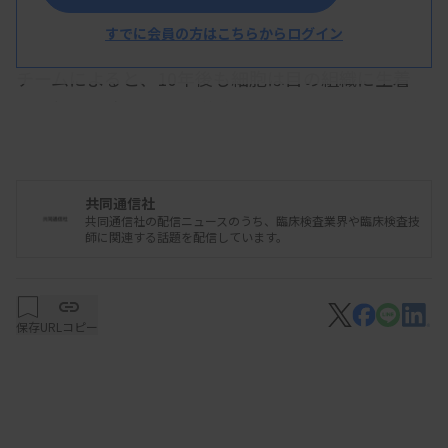
り、網膜の色素上皮細胞に変化させてシート状にし
たものを右目に移植した。
すでに会員の方はこちらからログイン
チームによると、10年後も細胞は目の組織に生着
し、拒絶反応や異常な増殖はみられなかった。手術
前は下がり続けていた矯正視力は、7年目まで手術
と同じ0.09を保ち、10年目も0.07とおおむね維持し
た。
共同通信社
共同通信社の配信ニュースのうち、臨床検査業界や臨床検査技
師に関連する話題を配信しています。
神戸アイセンター病院は現在、健康な人のiPS細胞
から作った網膜色素上皮細胞を、ひも状に加工して
移植する治療の実施を目指している。
保存
URLコピー