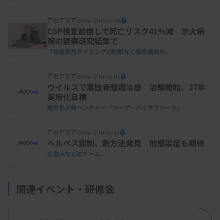
アカデミア
2025.12.03 05:45
CGP検査前倒しで死亡リスク41％減 京大病
院の観察研究結果で
「検査実施タイミングの制限なく保険適用を」
アカデミア
2025.12.01 05:00
ウイルスで悪性骨腫瘍治療 治験開始、27年
実用化目標
鹿児島大発ベンチャー「サーブ・バイオファーマ」
アカデミア
2025.12.01 04:45
ヘルペス抑制、新方法発見 他感染症も期待
広島大などのチーム
関連イベント・研修会