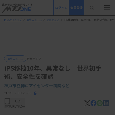
臨床検査の総合情報サイト
ログイン
会員登録
MTJONEトップ
＞
業界ニュース
＞
アカデミア
＞
iPS移植10年、異常なし 世界初手術、安
アカデミア
業界ニュース
iPS移植10年、異常なし 世界初手
術、安全性を確認
神戸市立神戸アイセンター病院など
2025.12.10 03:45
保存
URLコピー