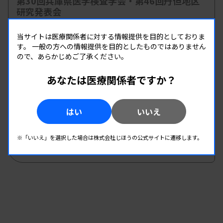
第30回兵庫県医学検査学会・第46回丹但地区
研究発表会
主催 :
兵庫県臨床検査技師会
当サイトは医療関係者に対する情報提供を目的としておりま
開催場所 : 兵庫県
す。
一般の方への情報提供を目的としたものではありません
管理運営
病理・細胞
ので、あらかじめご了承ください。
あなたは医療関係者ですか？
08.26
08.26
-
2026.
（水）
2026.
（水）
第2回 病理・細胞検査班研修会
はい
いいえ
主催 :
和歌山県臨床検査技師会
開催場所 : WEB
※「いいえ」を選択した場合は株式会社じほうの公式サイトに遷移します。
病理・細胞