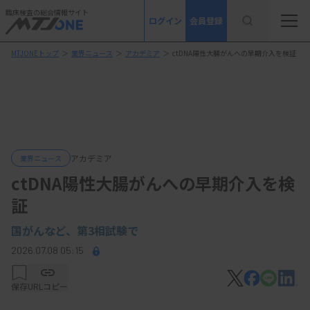
臨床検査の総合情報サイト
ログイン
会員登録
MTJONEトップ
＞
業界ニュース
＞
アカデミア
＞
ctDNA陽性大腸がんへの早期介入を検証
アカデミア
業界ニュース
ctDNA陽性大腸がんへの早期介入を検
証
国がんなど、第3相試験で
2026.07.08 05:15
保存
URLコピー