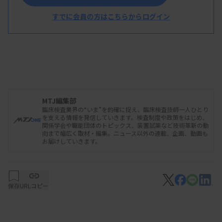
発高リスク群への早期先制治療戦略の可
すでに会員の方はこちらからログイン
能性を世界に先駆けて検討―ctDNA陽性
患者さんを対象とした第III相臨床試験
（ALTAIR）
MTJ編集部
臨床検査業界の“いま”を的確に捉え、臨床検査技師一人ひとり
を支える情報を発信していきます。検査制度や政策をはじめ、
関係学会や職能団体のトピックス、装置試薬など技術革新の動
向まで幅広く取材・編集。ニュース以外の連載、企画、動画も
お届けしていきます。
保存
URLコピー