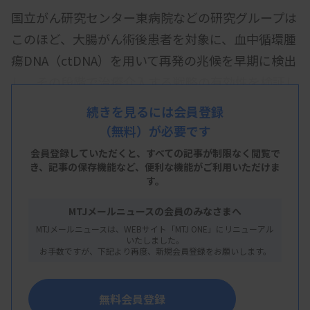
国立がん研究センター東病院などの研究グループは
このほど、大腸がん術後患者を対象に、血中循環腫
瘍DNA（ctDNA）を用いて再発の兆候を早期に検出
し、その段階で治療介入する戦略の有効性を検証し
た第3相臨床試験「ALTAIR」の結果を発表した。
続きを見るには会員登録
（無料）が必要です
主要評価項目である無病生存期間（DFS）の有意な
改善は確認されなかったものの、リキッドバイオプ
会員登録していただくと、すべての記事が制限なく閲覧で
き、
記事の保存機能など、便利な機能がご利用いただけま
シーを活用した個別化治療戦略を前向き試験で検証
す。
した成果として、国際的医学雑誌「Nature
MTJメールニュースの会員のみなさまへ
Medicine」に掲載された。
MTJメールニュースは、WEBサイト「MTJ ONE」にリニューアル
いたしました。
お手数ですが、下記より再度、新規会員登録をお願いします。
2026/06/12 20:12
プレスリリース
無料会員登録
リキッドバイオプシーによる大腸がん再