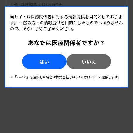
主催 :
兵庫県臨床検査技師会
開催場所 : WEB
当サイトは医療関係者に対する情報提供を目的としておりま
病理・細胞
す。
一般の方への情報提供を目的としたものではありません
ので、あらかじめご了承ください。
08.22
あなたは医療関係者ですか？
08.22
-
2026.
（土）
2026.
（土）
病理・細胞診研究班 8月勉強会
はい
いいえ
主催 :
徳島県臨床検査技師会
開催場所 : 徳島県
※「いいえ」を選択した場合は株式会社じほうの公式サイトに遷移します。
病理・細胞