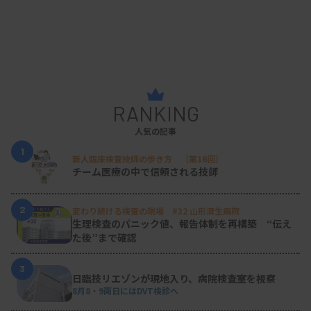
RANKING
人気の記事
1
新人臨床検査技師の歩き方 ［第16回］
チーム医療の中で信頼される技師
2
変わり続ける検査の現場 #32 山形済生病院
生理検査のパニック値、報告体制を再構築 “伝え
た後”まで確認
3
日臨技リエゾンが現地入り、病院検査室を視察
8月8・9両日にはDVT検診へ