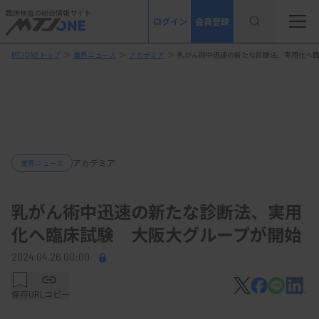
臨床検査の総合情報サイト
ログイン
会員登録
MTJONEトップ
＞
業界ニュース
＞
アカデミア
＞
乳がん術中迅速の新たな診断法、実用化へ
アカデミア
業界ニュース
乳がん術中迅速の新たな診断法、実用
化へ臨床試験 大阪大グループが開始
2024.04.26 00:00
保存
URLコピー