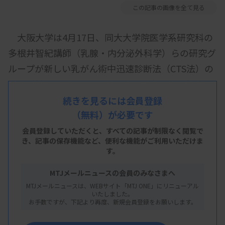
この記事の画像を全て見る
大阪大学は4月17日、同大大学院医学系研究科の
多根井智紀講師（乳腺・内分泌外科学）らの研究グ
ループが新しい乳がん術中迅速診断法（CTS法）の
臨床試験を3月末から開始したと発表した。乳腺温
存手術の切除断端の生組織を直接染色する方法で、
続きを見るには会員登録
（無料）が必要です
試験では、実臨床で行われる病理診断との間で診断
精度を比較する。1年～1年半で試験結果が出る見通
会員登録していただくと、すべての記事が制限なく閲覧で
き、
記事の保存機能など、便利な機能がご利用いただけま
し。
す。
MTJメールニュースの会員のみなさまへ
MTJメールニュースは、WEBサイト「MTJ ONE」にリニューアル
病理医による診断が不要になる新技術だとし、実
いたしました。
お手数ですが、下記より再度、新規会員登録をお願いします。
用化されれば病理医不在の病院でも術中迅速診断が
できる可能性があるとしている。