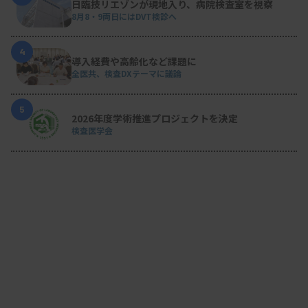
日臨技リエゾンが現地入り、病院検査室を視察
8月8・9両日にはDVT検診へ
4
導入経費や高齢化など課題に
全医共、検査DXテーマに議論
5
2026年度学術推進プロジェクトを決定
検査医学会