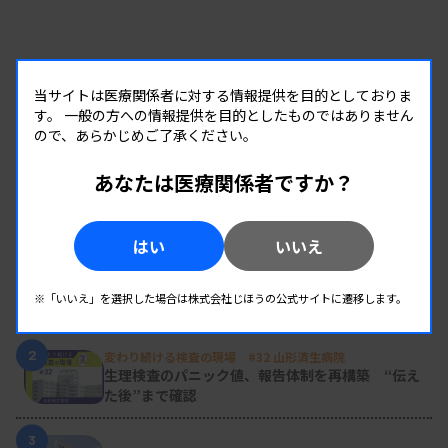
当サイトは医療関係者に対する情報提供を目的としておりま
す。
一般の方への情報提供を目的としたものではありません
ので、あらかじめご了承ください。
あなたは医療関係者ですか？
RANKING
人気の記事
はい
いいえ
1
新人臨床検査技師の歩き方 ［第16回］
※「いいえ」を選択した場合は株式会社じほうの公式サイトに遷移します。
チーム医療の中で信頼される技師
2
変わり続ける検査の現場 #32 山形済生病院
生理検査のパニック値、報告体制を再構築 “伝え
た後”まで確認
3