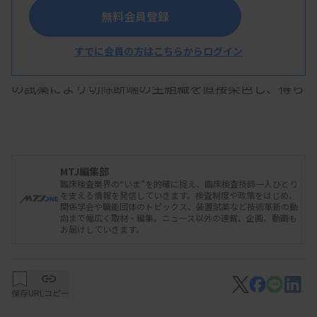
無料会員登録
すでに会員の方はこちらからログイン
CTS法は、理化学研究所が開発した化学プローブ
の試薬により切除断端の生組織を直接染色し、得ら
れた捺印スライドの蛍光画像を判定する。試薬はシ
スメックスが製造する。
MTJ編集部
臨床検査業界の“いま”を的確に捉え、臨床検査技師一人ひとり
開始した試験は、乳がん手術130例を対象とする
を支える情報を発信していきます。検査制度や政策をはじめ、
関係学会や職能団体のトピックス、装置試薬など技術革新の動
多施設臨床試験。病理診断（術後永久病理組織診
向まで幅広く取材・編集。ニュース以外の連載、企画、動画も
お届けしていきます。
断・術中迅速凍結組織診断）の結果と比較してCTS
法の診断精度を確認する。大阪大学医学部附属病
院、大阪国際がんセンター、大阪警察病院の3病院
保存
URLコピー
が参加する。