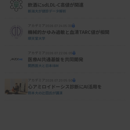
飲酒にsdLDL-C高値が関連
新潟大が健診データ解析
陽性（乳がん）症例におけるCTS法による捺印細胞診の蛍光画像
アカデミア
2026.07.24 05:30
とパパニコロウ染色による細胞像
機械的かゆみ過敏と血清TARC値が相関
順天堂大学
アカデミア
2026.07.22 06:05
医療AI共通基盤を共同開発
関西医大と日本IBM
アカデミア
2026.07.20 05:50
心アミロイドーシス診断にAI活用を
熊本大の辻田氏が講演