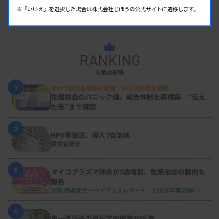
※「いいえ」を選択した場合は株式会社じほうの公式サイトに遷移します。
RANKING
人気の記事
1
変わり続ける検査の現場 #32 山形済生病院
生理検査のパニック値、報告体制を再構築 “伝え
た後”まで確認
2
HPV単独法、導入7自治体
厚労省調査
3
マイコプラズマ肺炎が3週増加、性感染症の動向も
報告
週刊 感染症サーベイランスレポート #2026年第29週
（2026.7.13 - 7.19）
4
単一遺伝子の遺伝学的検査40％増