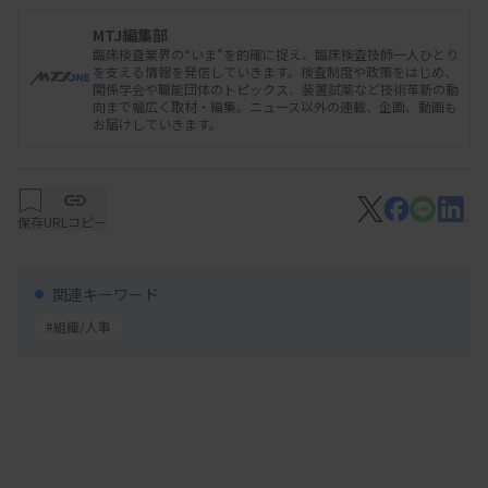
MTJ編集部
臨床検査業界の“いま”を的確に捉え、臨床検査技師一人ひとり
を支える情報を発信していきます。検査制度や政策をはじめ、
関係学会や職能団体のトピックス、装置試薬など技術革新の動
向まで幅広く取材・編集。ニュース以外の連載、企画、動画も
お届けしていきます。
保存
URLコピー
関連キーワード
#組織/人事