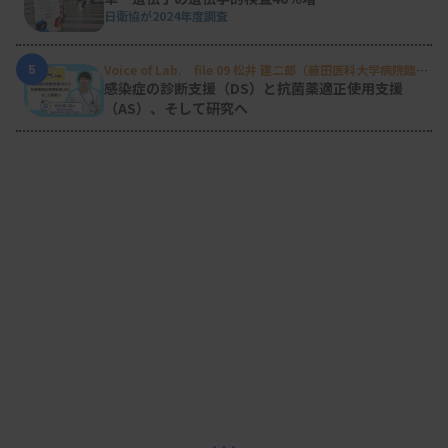
日衛協が2024年度調査
5
Voice of Lab. file 09 松井 建二郎（藤田医科大学病院臨床
検査部微生物遺伝子検査室
）
感染症の診断支援（DS）と抗菌薬適正使用支援
（AS）、そして研究へ