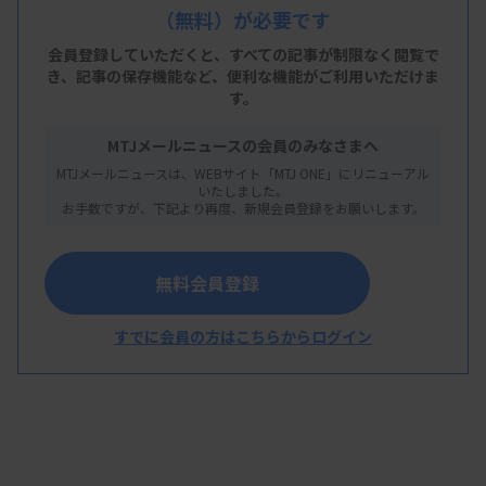
（無料）が必要です
名誉会員は▽佐藤尚武▽藤田直久▽本田孝行▽松永
会員登録していただくと、すべての記事が制限なく閲覧で
彰―の4人。有功会員は▽新井栄一▽池田和真▽石
き、
記事の保存機能など、便利な機能がご利用いただけま
す。
井潤一▽小方則夫▽佐藤隆夫▽下釜達朗▽中谷中▽
野間喜彦▽羽渕義純▽樋口佳代子▽山上啓太郎▽山
MTJメールニュースの会員のみなさまへ
鳥一郎▽山根徹▽山根哲彦▽龍野國弘―の15人。
MTJメールニュースは、WEBサイト「MTJ ONE」にリニューアル
いたしました。
（いずれも敬称略）
お手数ですが、下記より再度、新規会員登録をお願いします。
無料会員登録
すでに会員の方はこちらからログイン