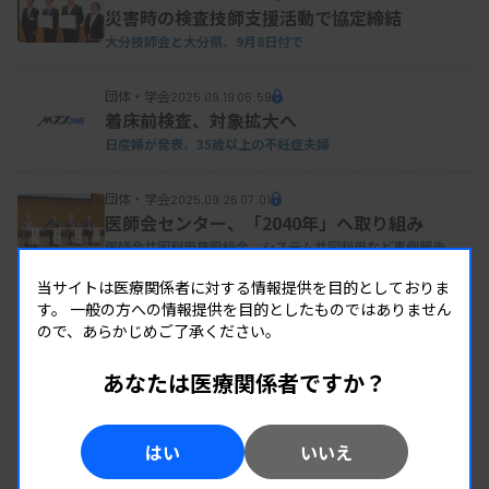
災害時の検査技師支援活動で協定締結
大分技師会と大分県、9月8日付で
団体・学会
2025.09.19 06:59
着床前検査、対象拡大へ
日産婦が発表、35歳以上の不妊症夫婦
団体・学会
2025.09.26 07:01
医師会センター、「2040年」へ取り組み
医師会共同利用施設総会、システム共同利用など事例報告
当サイトは医療関係者に対する情報提供を目的としておりま
す。
一般の方への情報提供を目的としたものではありません
ので、あらかじめご了承ください。
あなたは医療関係者ですか？
はい
いいえ