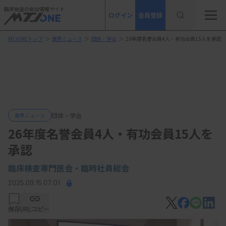
臨床検査の総合情報サイト
ログイン
会員登録
MTJONEトップ
＞
業界ニュース
＞
団体・学会
＞
26年度名誉会員4人・有功会員15人を承認
団体・学会
業界ニュース
26年度名誉会員4人・有功会員15人を
承認
臨床検査専門医会・臨時社員総会
2025.09.15 07:01
保存
URLコピー