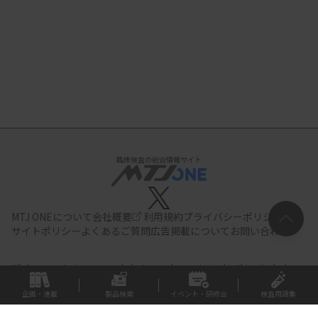
臨床検査の総合情報サイト
MTJ ONEについて
会社概要
利用規約
プライバシーポリシー
サイトポリシー
よくあるご質問
広告掲載について
お問い合わせ
All documents,images and photographs contained in this site belong
to JIHO,Inc.
Use of these documents, images and photographs is
strictly prohibited.Copyright (C) JIHO,Inc.
企画・連載
製品検索
イベント・研修会
検査用語集