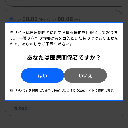
08.08
08.08
-
2026.
（土）
2026.
（土）
第1回愛臨技学術部研修会
当サイトは医療関係者に対する情報提供を目的としておりま
主催 :
愛媛県臨床検査技師会
す。
一般の方への情報提供を目的としたものではありません
ので、あらかじめご了承ください。
開催場所 : 愛媛県
血液
免疫血清
生理
あなたは医療関係者ですか？
08.09
08.09
-
2026.
（日）
はい
2026.
（日）
いいえ
東部地区 広島県精度管理報告会
※「いいえ」を選択した場合は株式会社じほうの公式サイトに遷移します。
主催 :
広島県臨床検査技師会
開催場所 : 広島県
管理運営