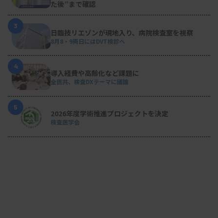
た後”まで確認
3
日臨技リエゾンが現地入り、病院検査室を視察
8月8・9両日にはDVT検診へ
4
導入経費や高齢化など課題に
全医共、検査DXテーマに議論
5
2026年度学術推進プロジェクトを決定
検査医学会