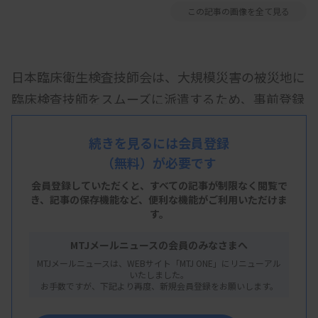
この記事の画像を全て見る
日本臨床衛生検査技師会は、大規模災害の被災地に
臨床検査技師をスムーズに派遣するため、事前登録
制度を新設する。派遣協力の意思のある会員を事前
に登録し、日臨技からの募集連絡に手挙げ方式で参
続きを見るには会員登録
（無料）が必要です
加する運用を想定している。熊本地震や能登半島地
震など過去の大規模災害では、派遣希望者の募集か
会員登録していただくと、すべての記事が制限なく閲覧で
き、
記事の保存機能など、便利な機能がご利用いただけま
ら調整、選定までに時間と労力を要したことから、
す。
今後の大規模災害に備えてシステムを整備する。来
MTJメールニュースの会員のみなさまへ
年4月1日から登録を受け付ける予定だ。
MTJメールニュースは、WEBサイト「MTJ ONE」にリニューアル
いたしました。
日臨技の会員専用サイト内に新システムを構築し、
お手数ですが、下記より再度、新規会員登録をお願いします。
災害時に派遣協力の意思を持つ会員を事前登録す