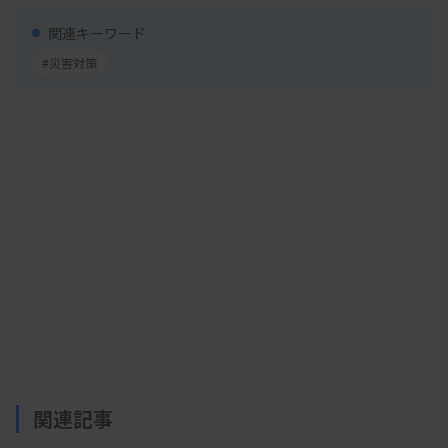
更に対応できなかった。新たに加入する「災害支援
関連キーワード
活動保険」は死亡や後遺障害リスクが低い日臨技会
#災害対策
員の活動実態を踏まえて設計。国からの要請に基づ
く支援活動をカバーしたのが特徴で、JMAT（日本
医師会災害医療チーム）と同等の補償内容とする。
関連記事