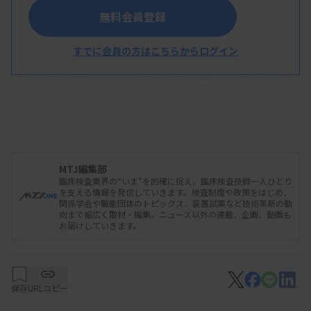
る。登録情報は氏名や所属、連絡先、技能などで、
無料会員登録
所属する都道府県技師会とも共有する。登録条件
は、オンデマンド配信している「大規模災害時の支
すでに会員の方はこちらからログイン
援人材育成講習会」を修了した日臨技会員とする。
大規模災害の発生時は日臨技が国からの要請内容を
確認し、支援日数や求められるスキルなどに応じて
登録者に募集をかける。条件に合う会員が応募し、
日臨技が確認した上で派遣を依頼する流れだ。事前
MTJ編集部
臨床検査業界の“いま”を的確に捉え、臨床検査技師一人ひとり
登録した情報を活用すれば、所属施設への依頼状の
を支える情報を発信していきます。検査制度や政策をはじめ、
関係学会や職能団体のトピックス、装置試薬など技術革新の動
提出や損害保険の登録手続きなどがスムーズになる
向まで幅広く取材・編集。ニュース以外の連載、企画、動画も
お届けしていきます。
ことから緊急時対応の迅速化が期待できる。また、
手書きの活動報告書（日報）も電子化する予定。
派遣協力者が加入する災害派遣者保険も見直す。現
保存
URLコピー
行は活動日までの加入手続きが必要で、急な人員変