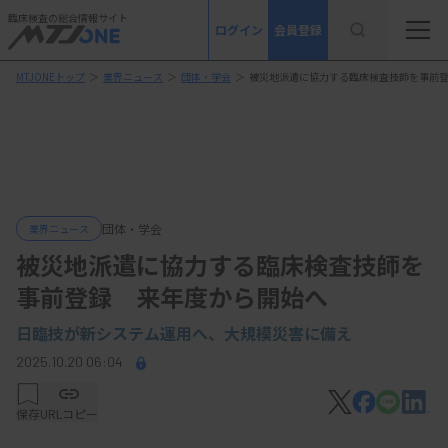
臨床検査の総合情報サイト
ログイン
会員登録
MTJONEトップ
＞
業界ニュース
＞
団体・学会
＞
被災地派遣に協力する臨床検査技師を事前
団体・学会
業界ニュース
被災地派遣に協力する臨床検査技師を
事前登録 来年度から開始へ
日臨技が新システム運用へ、大規模災害に備え
2025.10.20 06:04
保存
URLコピー