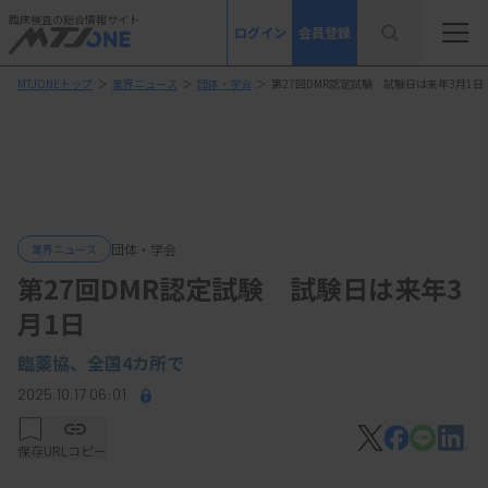
臨床検査の総合情報サイト
ログイン
会員登録
MTJONEトップ
＞
業界ニュース
＞
団体・学会
＞
第27回DMR認定試験 試験日は来年3月1日
団体・学会
業界ニュース
第27回DMR認定試験 試験日は来年3
月1日
臨薬協、全国4カ所で
2025.10.17 06:01
保存
URLコピー