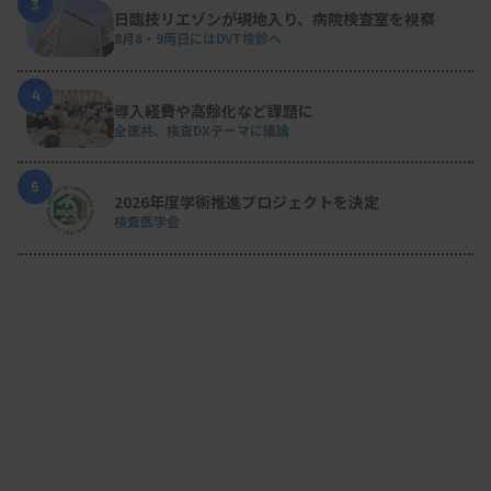
3
日臨技リエゾンが現地入り、病院検査室を視察
8月8・9両日にはDVT検診へ
4
導入経費や高齢化など課題に
全医共、検査DXテーマに議論
5
2026年度学術推進プロジェクトを決定
検査医学会