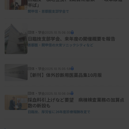
半ば」
関甲信・首都圏支部学会で
団体・学会
2025.10.15 06:00
日臨技支部学会、来年度の開催概要を報告
首都圏・関甲信の大宮ソニックシティなど
団体・学会
2025.10.15 05:58
【新刊】体外診断用医薬品集10月版
団体・学会
2025.10.10 06:04
採血料引上げなど要望 病棟検査業務の加算点
数の新設も
日臨技、厚労省に26年度診療報酬改定で