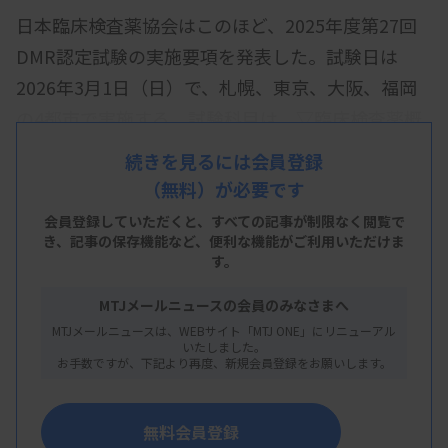
日本臨床検査薬協会はこのほど、2025年度第27回
DMR認定試験の実施要項を発表した。試験日は
2026年3月1日（日）で、札幌、東京、大阪、福岡
の4都市で実施する。試験科目は、▽臨床検査薬概
論、倫理、法規、制度▽添付文書、添付文書の基本
続きを見るには会員登録
用語▽臨床検査学▽臨床検査医学―の4科目。
（無料）が必要です
受験手数料は1万6000円（税込み、変更の可能性あ
会員登録していただくと、すべての記事が制限なく閲覧で
き、
記事の保存機能など、便利な機能がご利用いただけま
り）。受験申請は2025年11月21日まで（必着）。
す。
MTJメールニュースの会員のみなさまへ
MTJメールニュースは、WEBサイト「MTJ ONE」にリニューアル
いたしました。
お手数ですが、下記より再度、新規会員登録をお願いします。
無料会員登録