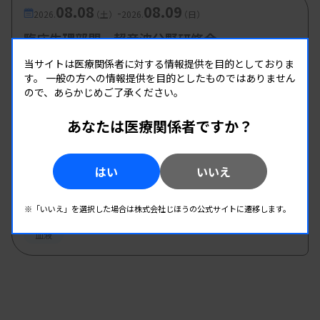
08.08
08.09
-
2026.
（土）
2026.
（日）
臨床生理部門 超音波分野研修会
主催 :
新潟県臨床検査技師会
当サイトは医療関係者に対する情報提供を目的としておりま
開催場所 : 新潟県
す。
一般の方への情報提供を目的としたものではありません
ので、あらかじめご了承ください。
生理
あなたは医療関係者ですか？
08.08
08.08
-
2026.
（土）
2026.
（土）
はい
いいえ
石臨技生涯教育セミナー（臨床血液部門）
主催 :
石川県臨床衛生検査技師会
※「いいえ」を選択した場合は株式会社じほうの公式サイトに遷移します。
開催場所 : WEB
血液