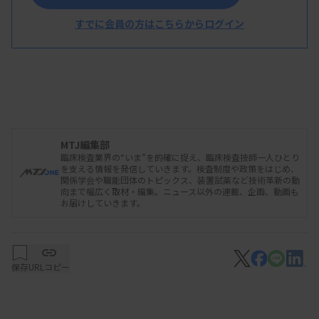
すでに会員の方はこちらからログイン
MTJ編集部
臨床検査業界の“いま”を的確に捉え、臨床検査技師一人ひとり
を支える情報を発信していきます。検査制度や政策をはじめ、
関係学会や職能団体のトピックス、装置試薬など技術革新の動
向まで幅広く取材・編集。ニュース以外の連載、企画、動画も
お届けしていきます。
保存
URLコピー