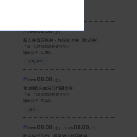
開催場所 : 宮城県
微生物
08.08
2026.
（土）
新入会員研修会・施設交流会（歓迎会）
主催 :
兵庫県臨床検査技師会
開催場所 : 兵庫県
管理運営
08.08
2026.
（土）
第2回臨床血液部門研修会
主催 :
広島県臨床検査技師会
開催場所 : 広島県
血液
08.08
08.09
2026.
（土）
-
2026.
（日）
臨床生理部門 超音波分野研修会