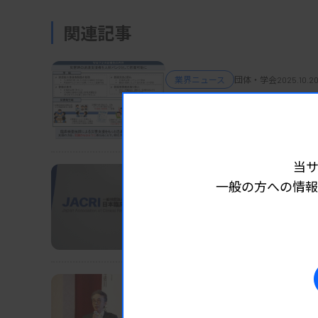
関連記事
業界ニュース
団体・学会
2025.10.20
被災地派遣に協力する臨
日臨技が新システム運用へ、大規
当
一般の方への情報
業界ニュース
団体・学会
2025.10.17
第27回DMR認定試験 試
臨薬協、全国4カ所で
業界ニュース
団体・学会
2025.10.15
日臨技・横地会長、2期目