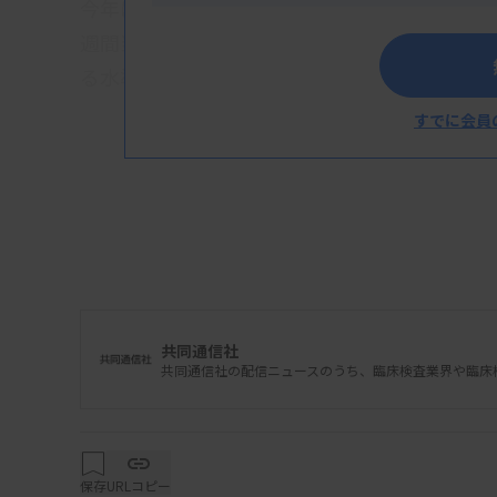
今年は4月以降に患者が急増し、患者数が前週を
週間当たり3908人（速報値）に達した。8月
る水準だったが、その後減少傾向となってい
すでに会員
共同通信社
共同通信社の配信ニュースのうち、臨床検査業界や臨床
保存
URLコピー