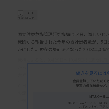
保存
URLコピー
国立健康危機管理研究機構は14日、激しいせ
機関から報告された今年の累計患者数が、5日ま
かにした。現在の集計法となった2018年以降
機構によると、9月29日～10月5日の1週間に
から192人増えた。累計患者数は昨年までの最多だ
続きを見るには
大幅に上回っている。
会員登録していただく
百日ぜきは新型コロナウイルス感染症の流行
記事の保存機能など
の流行が世界的に報告されている。コロナ対
MTJメール
が弱まったことが一因との指摘もある。
MTJメールニュースは、WEBサ
お手数ですが、下記よ