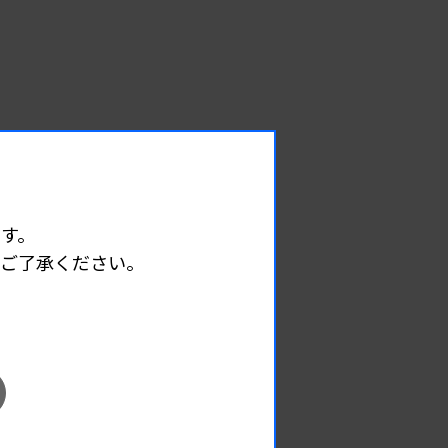
す。
めご了承ください。
EVENT
イベント情報
08.08
2026.
（土）
宮臨技微生物部門研修会
主催 :
宮城県臨床検査技師会