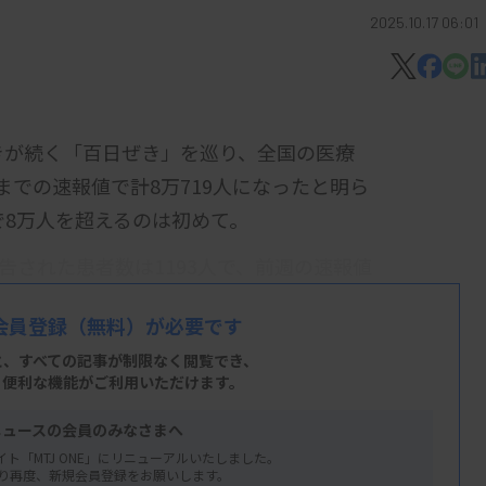
2025.10.17 06:01
きが続く「百日ぜき」を巡り、全国の医療
での速報値で計8万719人になったと明ら
で8万人を超えるのは初めて。
報告された患者数は1193人で、前週の速報値
った19年の計1万6845人の約4.8倍で、
会員登録
（無料）が必要です
と、すべての記事が制限なく閲覧でき、
期に報告が減ったものの、コロナ対策緩和後
、便利な機能がご利用いただけます。
策中に病原体にさらされる機会が減り、免疫
ニュースの会員のみなさまへ
イト「MTJ ONE」にリニューアルいたしました。
り再度、新規会員登録をお願いします。