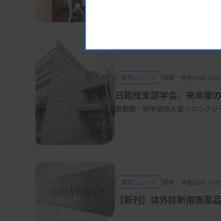
関甲信・首都圏支部学会で
業界ニュース
団体・学会
2025.10.15
日臨技支部学会、来年度
首都圏・関甲信の大宮ソニックシ
業界ニュース
団体・学会
2025.10.15
【新刊】体外診断用医薬品