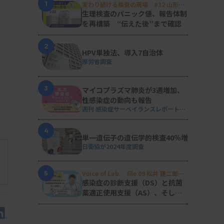
1
変わり続ける検査の現場 #32 山形済
生病院
生理検査のパニック値、報告体制
を再構築 “伝えた後”まで確認
2
HPV単独法、導入7自治体
厚労省調査
3
マイコプラズマ肺炎が3週増加、
性感染症の動向も報告
週刊 感染症サーベイランスレポート
#2026年第29週（2026.7.13 - 7.19）
4
単一遺伝子の遺伝学的検査40％増
日衛協が2024年度調査
5
Voice of Lab. file 09 松井 建二郎
（藤田医科大学病院臨床検査部微生物
感染症の診断支援（DS）と抗菌
遺伝子検査室
）
薬適正使用支援（AS）、そして
研究へ