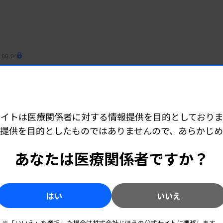
 06:04
床検査技師を事前登録 来年度から開始へ
模災害に備え
サイトは医療関係者に対する情報提供を目的としておりま
提供を目的としたものではありませんので、あらかじ
 06:01
験日は来年3月1日
あなたは医療関係者ですか？
はい
いいえ
 06:04
に意欲 「改革は道半ば」
※「いいえ」を選択した場合は株式会社じほうの公式サイトに遷移します。