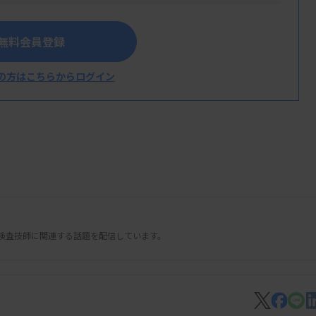
上回る状況が続いた。7月14～20日には1
上旬まで1週間当たりの患者数が3千人を超え
無料会員登録
る。
の方はこちらからログイン
検査技師に関連する話題を配信しています。