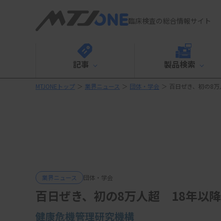
臨床検査の総合情報サイト
記事
製品検索
MTJONEトップ
＞
業界ニュース
＞
団体・学会
＞
百日ぜき、初の8万
業界ニュース
団体・学会
百日ぜき、初の8万人超 18年以
健康危機管理研究機構