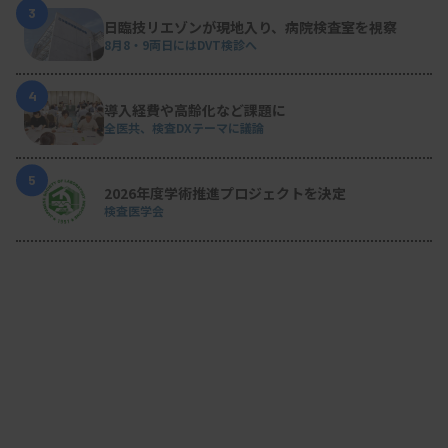
3
日臨技リエゾンが現地入り、病院検査室を視察
8月8・9両日にはDVT検診へ
4
導入経費や高齢化など課題に
全医共、検査DXテーマに議論
5
2026年度学術推進プロジェクトを決定
検査医学会