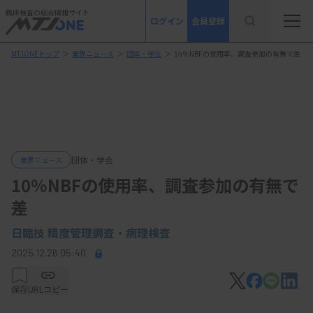
臨床検査の総合情報サイト
ログイン
会員登録
MTJONEトップ
＞
業界ニュース
＞
団体・学会
＞
10％NBFの使用率、調査参加の有無で差
団体・学会
業界ニュース
10％NBFの使用率、調査参加の有無で
差
日臨技 精度管理調査・病理検査
2025.12.26 05:40
保存
URLコピー