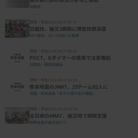
日臨技
つ」とし、来年度もトライアル問題として出題を続
ける方針を示した。
団体・学会
2026.08.07 06:10
日臨技、被災2病院に検査技師派遣
DVT検診、15～16日にも実施
団体・学会
2026.08.07 06:05
POCT、Dダイマーの使用で注意喚起
日臨技・振興協議会
団体・学会
2026.08.07 05:55
熊本地震のJMAT、25チーム82人に
日医・松本会長「水や人員不足が課題」
団体・学会
2026.08.06 05:30
全日病のAMAT、被災地で病院支援
神野会長が被災地入り