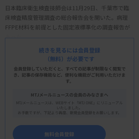
日本臨床衛生検査技師会は11月29日、千葉市で臨
床検査精度管理調査の総合報告会を開いた。病理
FFPE材料を前提とした固定液標準化の調査報告が
あった。
精度管理調査の参加施設にFFPE材料の固定液につ
続きを見るには会員登録
（無料）が必要です
いて聞いたところ、日本病理学会の取扱い規程が推
奨している10％中性緩衝ホルマリン（10％NBF）の
会員登録していただくと、すべての記事が制限なく閲覧で
き、
記事の保存機能など、便利な機能がご利用いただけま
使用率は2025年度、生検検体で93.8％、手術材料が
す。
90.1％といずれも9割を超えた。一方で、調査未参
MTJメールニュースの会員のみなさまへ
加の施設はそれぞれ62.2％、60.8％にとどまり、使
MTJメールニュースは、WEBサイト「MTJ ONE」にリニューアル
用率の向上がなお課題であることが分かった。
いたしました。
お手数ですが、下記より再度、新規会員登録をお願いします。
調査未参加施設では「（固定液の）種別を知らな
い」との回答が1割あり、臨床検査技師が不在の施
無料会員登録