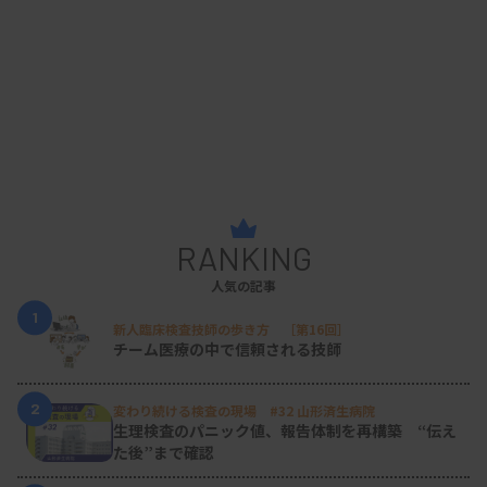
RANKING
人気の記事
1
新人臨床検査技師の歩き方 ［第16回］
チーム医療の中で信頼される技師
2
変わり続ける検査の現場 #32 山形済生病院
生理検査のパニック値、報告体制を再構築 “伝え
た後”まで確認