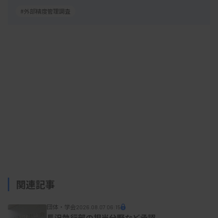
施設を除いて集計すると正解率が80.5％となり、評
#外部精度管理調査
価対象の基準である80％を超えたため。
問題11は、凍結HE染色標本に起きた「しわ」の原
因を問う内容だったが、同じ標本内にあった、すだ
れ状の別のアーチファクトの原因を回答した施設が
あり、正答率が低くなった。
WGの吉田美帆氏（神戸大学医学部附属病院）は、
誤解を生じさせた可能性があるとし、「少し工夫が
必要だった」と今後改善する考えを示した。
また、今年度はトライアル問題として「切り出し」
について出題した。胆嚢手術検体の最も適切な切り
関連記事
出し図を5択から選ぶ問題で、正解率は99.9％と高
かった。吉田氏は「タスクシフト・シェアを意識し
団体・学会
2026.08.07 06:15
た業務は、今後病理検査技師に求められる技術の一
長沢執行部の担当分野など承認