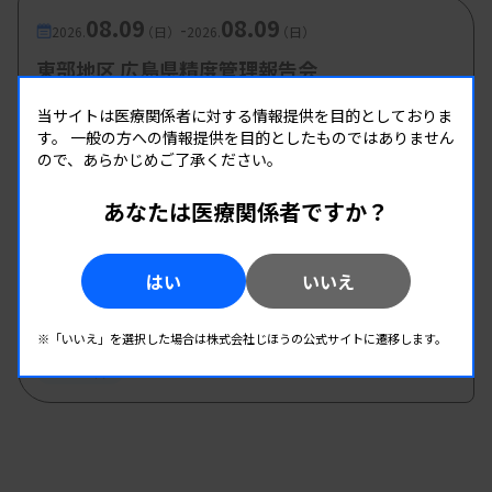
08.09
08.09
-
2026.
（日）
2026.
（日）
東部地区 広島県精度管理報告会
主催 :
広島県臨床検査技師会
当サイトは医療関係者に対する情報提供を目的としておりま
開催場所 : 広島県
す。
一般の方への情報提供を目的としたものではありません
ので、あらかじめご了承ください。
管理運営
あなたは医療関係者ですか？
08.17
08.17
-
2026.
（月）
2026.
（月）
多職種公開講座 手話講習会2026
はい
いいえ
主催 :
大阪府臨床検査技師会
開催場所 : 大阪府
※「いいえ」を選択した場合は株式会社じほうの公式サイトに遷移します。
管理運営