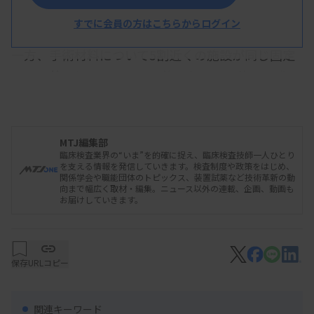
設などに対する普及啓発や情報提供が必要な状況だ
った。
すでに会員の方はこちらからログイン
一方、手術材料について5割近くの施設が同じ固定
液を複数回使用している実態も判明。交換の基準を
明確に決めていない施設も多い。報告した検討WG
の山下和也氏（北里大学病院）は、「ゲノム医療に
向けてコンタミネーションの問題がある」として改
MTJ編集部
臨床検査業界の“いま”を的確に捉え、臨床検査技師一人ひとり
善が必要だとの認識を示した。
を支える情報を発信していきます。検査制度や政策をはじめ、
関係学会や職能団体のトピックス、装置試薬など技術革新の動
向まで幅広く取材・編集。ニュース以外の連載、企画、動画も
お届けしていきます。
タスクシフト意識し「切り出し」の出題
凍結切片作製時のアーチファクトの原因を答える問
保存
URLコピー
題11は、正解率が78.3％と低かったが、会内審議の
結果、評価対象問題となった。凍結標本作製未実施
関連キーワード