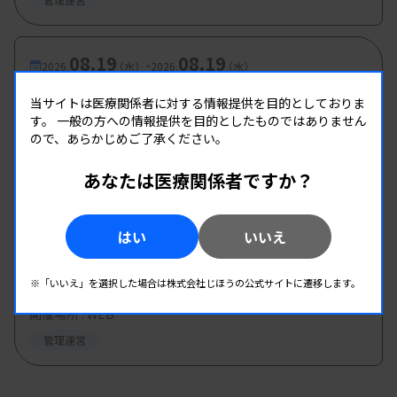
08.19
08.19
-
2026.
（水）
2026.
（水）
●参加者への「リアルアンケート」も実施
第1回臨床検査総合部門研修会
当サイトは医療関係者に対する情報提供を目的としておりま
主催 :
す。
一般の方への情報提供を目的としたものではありません
大分県臨床検査技師会
ので、あらかじめご了承ください。
開催場所 : WEB
管理運営
あなたは医療関係者ですか？
08.19
08.19
-
はい
いいえ
2026.
（水）
2026.
（水）
第2回 県南地区研修会
※「いいえ」を選択した場合は株式会社じほうの公式サイトに遷移します。
主催 :
熊本県臨床検査技師会
開催場所 : WEB
管理運営