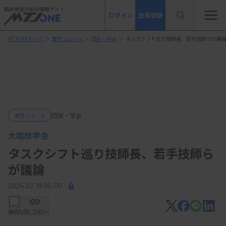
臨床検査の総合情報サイト
ログイン
会員登録
MTJONEトップ
＞
業界ニュース
＞
団体・学会
＞
タスクシフト巡り技師長、若手技師らが議
団体・学会
業界ニュース
大臨技学会
タスクシフト巡り技師長、若手技師ら
が議論
2024.02.19 00:00
保存
URLコピー