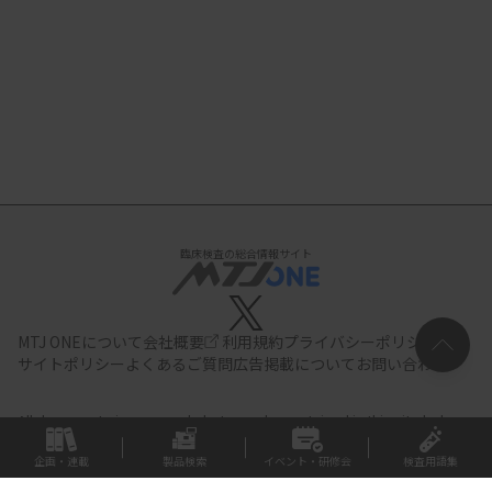
臨床検査の総合情報サイト
MTJ ONEについて
会社概要
利用規約
プライバシーポリシー
サイトポリシー
よくあるご質問
広告掲載について
お問い合わせ
All documents,images and photographs contained in this site belong
to JIHO,Inc.
Use of these documents, images and photographs is
strictly prohibited.Copyright (C) JIHO,Inc.
企画・連載
製品検索
イベント・研修会
検査用語集