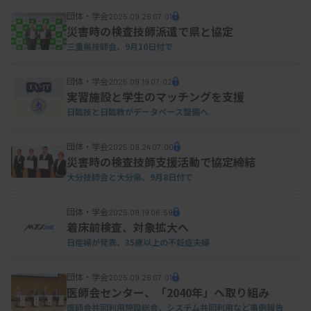
た上で、業務拡大には「やはり人員が必要。人を増
団体・学会
2025.09.26 07:01
災害時の検査技師派遣で県と協定
やさず効率を上げて時間をつくり、現状を維持しな
三重県技師会、9月10日付で
がらできるタスクシフトを進めていきたい」などと
語った。
団体・学会
2025.09.19 07:02
実習施設と学生のマッチングを支援
日臨技と日臨教がデータベース整備へ
●「専門性を生かせるフィールドを模索できる」
団体・学会
2025.09.24 07:00
災害時の検査技師支援活動で協定締結
大分技師会と大分県、9月8日付で
一方、若手技師からは大阪赤十字病院臨床検査科
団体・学会
2025.09.19 06:59
着床前検査、対象拡大へ
部の沼田智志氏が救命救急センターでの検査技師の
日産婦が発表、35歳以上の不妊症夫婦
診療支援活動を報告した。多職種で構成する救命救
急チームで、静脈路確保や検体採取等の業務を担っ
団体・学会
2025.09.26 07:01
医師会センター、「2040年」へ取り組み
ており、医師や看護師からは検査技師による支援を
医師会共同利用施設総会、システム共同利用など事例報告