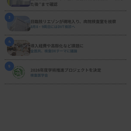
終了時点には約7割まで増えた。
た後”まで確認
3
日臨技リエゾンが現地入り、病院検査室を視察
8月8・9両日にはDVT検診へ
4
導入経費や高齢化など課題に
全医共、検査DXテーマに議論
5
2026年度学術推進プロジェクトを決定
検査医学会