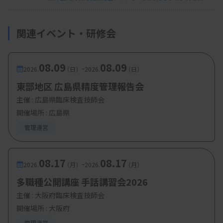
評価するアンケート結果が得られていることを紹
介。救急医療への検査技師の参入について、「医師
関連イベント・研修会
や看護師の業務負担の軽減だけでなく、検査技師の
専門性を生かせる新たなフィールドを模索すること
ができる」と述べた。
08.09
08.09
-
2026.
（日）
2026.
（日）
東部地区 広島県精度管理報告会
主催 :
広島県臨床検査技師会
畷生会脳神経外科病院検査科の貫上美咲氏は、内
開催場所 : 広島県
視鏡室配属の検査技師としての活動を報告した。内
管理運営
視鏡検査件数の増加に加え、検査技師が配属された
ことで検査時間短縮や効率化、検査提出準備や病理
08.17
08.17
-
2026.
（月）
2026.
（月）
結果返却時間などに貢献できていることを説明。
多職種公開講座 手話講習会2026
「当初は人員にゆとりがない状態だったが、積極的
主催 :
大阪府臨床検査技師会
に参画した結果、病院経営にも貢献できたと感じて
開催場所 : 大阪府
いる」とタスクシフトの意義を語った。
管理運営