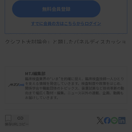
無料会員登録
第7回大阪府臨床検査技師会医学検査学会が11
すでに会員の方はこちらからログイン
日、大阪市のオービックホールで開かれた。「タス
クシフト大討論会」と題したパネルディスカッショ
ンでは臨床検査技師長と、若手技師らがそれぞれの
立場から講演。技師長からはタスクシフトへの対応
は病院全体で考えるテーマであることや、業務拡大
MTJ編集部
には人員が必要といった現実的な指摘もあった。若
臨床検査業界の“いま”を的確に捉え、臨床検査技師一人ひとり
を支える情報を発信していきます。検査制度や政策をはじめ、
手技師からは救急現場や内視鏡室でのタスクシフト
関係学会や職能団体のトピックス、装置試薬など技術革新の動
向まで幅広く取材・編集。ニュース以外の連載、企画、動画も
を通じて検査技師の役割を見いだしている事例など
お届けしていきます。
が報告された。
保存
URLコピー