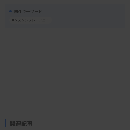
堺市立総合医療センター臨床検査技術科技師長の
佐々木伸也氏は、タスクシフトの推進は検査部門や
関連キーワード
検査技師だけでなく病院全体で考える必要があると
#タスクシフト・シェア
指摘。同病院では経営幹部や診療、看護、事務、薬
剤部門などで組織する委員会を立ち上げ、職員全体
の業務負担軽減策を検討しているとした。佐々木氏
は、「検査技師だけの目線でなく、いろいろな職種
の目線を持って検討する必要がある。それぞれの業
務内容やスタッフ数を考慮し、バランスを考えなが
ら広い視野を持って対応している」との考えを示し
た。
市立岸和田市民病院医療技術局中央検査部技師長
関連記事
の六尾哲氏は、既に取り組んでいる業務も多いとし