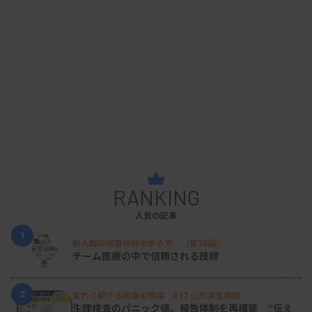
タスクシフトに関するパネルディスカッションで
は、会場スクリーンのQRコードをスマホで読み取
り、演者の講演を聴きながら参加者の意見を聞く
「リアルアンケート」も行われた。約2時間の間に4
RANKING
回のアンケート集計が行われ、タスクシフトについ
人気の記事
て「推進派」「どちらかというと推進派」「現状維
1
新人臨床検査技師の歩き方 ［第16回］
持派」「どちらかというと現状維持派」から選ぶア
チーム医療の中で信頼される技師
ンケートでは、会議開始前に「推進派」「どちらか
というと推進派」が合わせて約6割だったが、会議
2
変わり続ける検査の現場 #32 山形済生病院
生理検査のパニック値、報告体制を再構築 “伝え