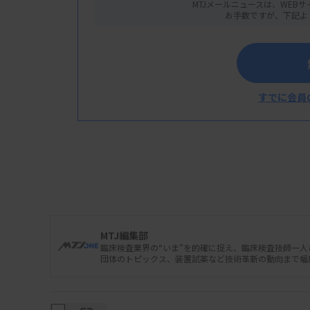
MTJメールニュースは、WEBサ
お手数ですが、下記よ
すでに会員
MTJ編集部
臨床検査業界の“いま”を的確に捉え、臨床検査技師一
日本臨床検査振興協議会はこのほど開いた総
団体のトピックス、装置試薬など技術革新の動向まで幅
の次期診療報酬改定の要望書を厚生労働省に