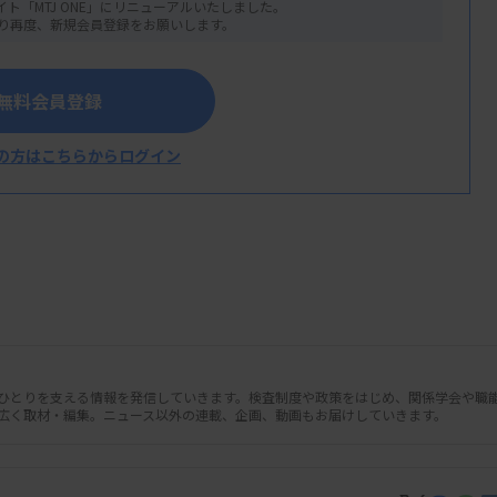
イト「MTJ ONE」にリニューアルいたしました。
り再度、新規会員登録をお願いします。
無料会員登録
の方はこちらからログイン
人ひとりを支える情報を発信していきます。検査制度や政策をはじめ、関係学会や職
会で、今年度の事業計画を了承した。来年
広く取材・編集。ニュース以外の連載、企画、動画もお届けしていきます。
提出することを盛り込んでいる。