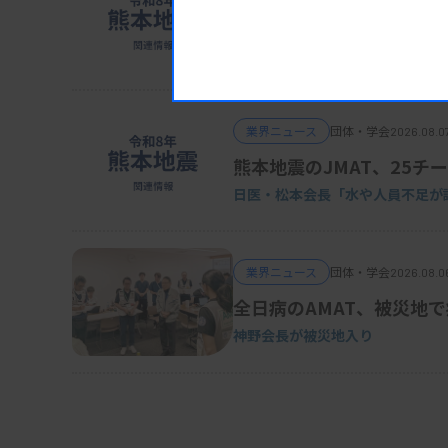
POCT、Dダイマーの使用
日臨技・振興協議会
業界ニュース
団体・学会
2026.08.0
熊本地震のJMAT、25チー
日医・松本会長「水や人員不足が
業界ニュース
団体・学会
2026.08.0
全日病のAMAT、被災地
神野会長が被災地入り