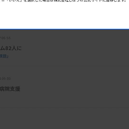
で注意喚起
7 05:55
ム82人に
課題」
6 05:30
で病院支援