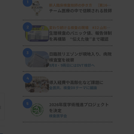
1
新人臨床検査技師の歩き方 ［第16
回］
チーム医療の中で信頼される技師
2
変わり続ける検査の現場 #32 山形済
生病院
生理検査のパニック値、報告体制
を再構築 “伝えた後”まで確認
3
日臨技リエゾンが現地入り、病院
検査室を視察
8月8・9両日にはDVT検診へ
4
導入経費や高齢化など課題に
全医共、検査DXテーマに議論
5
2026年度学術推進プロジェクト
能
を決定
検査医学会