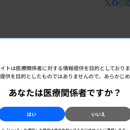
いる検査項目の点数の引き上げや、算定要
広報活動の一環として今年度も、厚生労働省
展する。他に、在宅医療での検体検査の活
ことも示した。
 06:15
ど承認
た。構成団体の役員改選に伴い、日本臨床
サイトは医療関係者に対する情報提供を目的としておりま
ム和光純薬）が理事に就任した。
提供を目的としたものではありませんので、あらかじ
 06:10
あなたは医療関係者ですか？
技師派遣
はい
いいえ
7 06:05
※「いいえ」を選択した場合は株式会社じほうの公式サイトに遷移します。