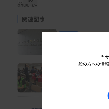
保存
URLコピー
要望では、コスト調査の結果、赤字になって
件の見直し、新規点数の新設を求める。また
関連記事
のこども霞が関見学デー（8月6〜7日）に出
用、LDTの臨床実装に向けて活動を強化する
業界ニュース
団体・学会
2026.08.07
長沢執行部の担当分野な
また、総会と理事会で今年度の役員を選任し
日臨技
当
検査薬協会副会長の髙木秀明氏（富士フイル
一般の方への情報
業界ニュース
団体・学会
2026.08.07
資料はこちら
日臨技、被災2病院に検査
DVT検診、15～16日にも実施
業界ニュース
団体・学会
2026.08.0