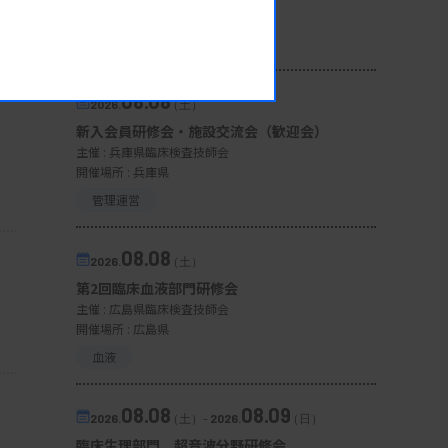
開催場所 : 宮城県
微生物
08.08
2026.
（土）
新入会員研修会・施設交流会（歓迎会）
主催 :
兵庫県臨床検査技師会
開催場所 : 兵庫県
管理運営
08.08
2026.
（土）
第2回臨床血液部門研修会
主催 :
広島県臨床検査技師会
開催場所 : 広島県
血液
08.08
08.09
2026.
（土）
-
2026.
（日）
臨床生理部門 超音波分野研修会