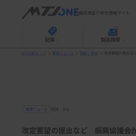
臨床検査の総合情報サイト
記事
製品検索
MTJONEトップ
＞
業界ニュース
＞
団体・学会
＞
改定要望の提出な
業界ニュース
団体・学会
改定要望の提出など 振興協議会