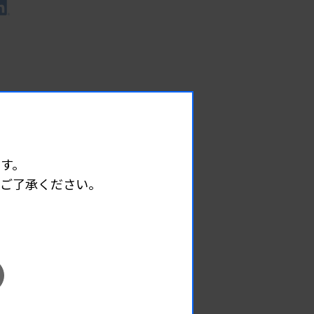
す。
めご了承ください。
EVENT
イベント情報
08.08
2026.
（土）
宮臨技微生物部門研修会
主催 :
宮城県臨床検査技師会