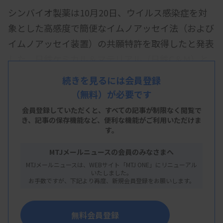
シンバイオ製薬は10月20日、ウイルス感染症を対
象とした高感度で簡便なイムノアッセイ法（および
イムノアッセイ装置）の共願特許を取得したと発表
した。日鉄ケミカル＆マテリアル（日鉄C＆M）と
の共同研究の成果で、両社が10月9日に日本で取得
続きを見るには会員登録
した。
（無料）が必要です
このイムノアッセイ法は、日鉄C＆Mが開発したナ
会員登録していただくと、すべての記事が制限なく閲覧で
き、
記事の保存機能など、便利な機能がご利用いただけま
ノコンポジット微粒子（製品名「ESCURE」）と、
す。
シンバイオが開発した低濃度のウイルスの定量化を
MTJメールニュースの会員のみなさまへ
可能にする独自の高感度測定法を組み合わせたも
MTJメールニュースは、WEBサイト「MTJ ONE」にリニューアル
の。CRP抗原を用いた評価では、これまでPCRなど
いたしました。
お手数ですが、下記より再度、新規会員登録をお願いします。
でしかできなかった1桁のpg/mL以下の検出感度を
確認しているという。
無料会員登録