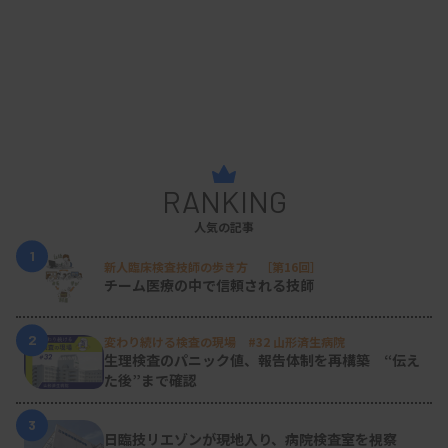
RANKING
人気の記事
1
新人臨床検査技師の歩き方 ［第16回］
チーム医療の中で信頼される技師
2
変わり続ける検査の現場 #32 山形済生病院
生理検査のパニック値、報告体制を再構築 “伝え
た後”まで確認
3
日臨技リエゾンが現地入り、病院検査室を視察