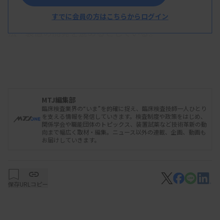
シンバイオでは今回の特許技術を基に、ベッドサイ
ドでウイルス抗原を迅速・簡便に定量化できる測定
すでに会員の方はこちらからログイン
法・装置の開発を進めるとしている。
2025/10/20 14:28
プレスリリース
【シンバイオ製薬】高感度の画期的イム
MTJ編集部
ノアッセイ法の特許を取得
臨床検査業界の“いま”を的確に捉え、臨床検査技師一人ひとり
を支える情報を発信していきます。検査制度や政策をはじめ、
関係学会や職能団体のトピックス、装置試薬など技術革新の動
向まで幅広く取材・編集。ニュース以外の連載、企画、動画も
お届けしていきます。
保存
URLコピー