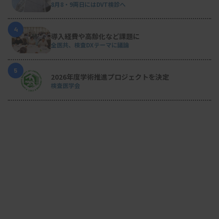
8月8・9両日にはDVT検診へ
4
導入経費や高齢化など課題に
全医共、検査DXテーマに議論
5
2026年度学術推進プロジェクトを決定
検査医学会