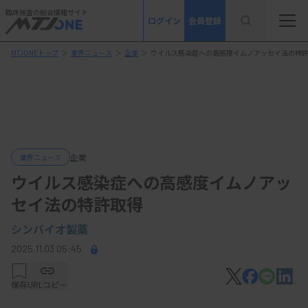
臨床検査の総合情報サイト
ログイン
会員登録
MTJONEトップ
＞
業界ニュース
＞
企業
＞
ウイルス感染症への高感度イムノアッセイ法の特
企業
業界ニュース
ウイルス感染症への高感度イムノアッ
セイ法の特許取得
シンバイオ製薬
2025.11.03 05:45
保存
URLコピー