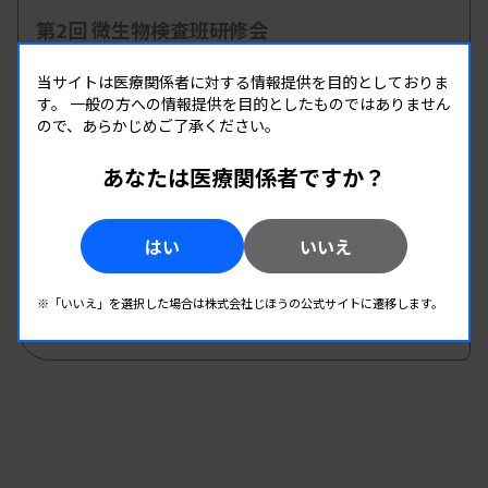
第2回 微生物検査班研修会
主催 :
和歌山県臨床検査技師会
当サイトは医療関係者に対する情報提供を目的としておりま
開催場所 : 和歌山県 | WEB
す。
一般の方への情報提供を目的としたものではありません
微生物
ので、あらかじめご了承ください。
あなたは医療関係者ですか？
08.22
08.22
-
2026.
（土）
2026.
（土）
2026年度第1回北信支部学習会
はい
いいえ
主催 :
長野県臨床検査技師会
開催場所 : 長野県
※「いいえ」を選択した場合は株式会社じほうの公式サイトに遷移します。
微生物